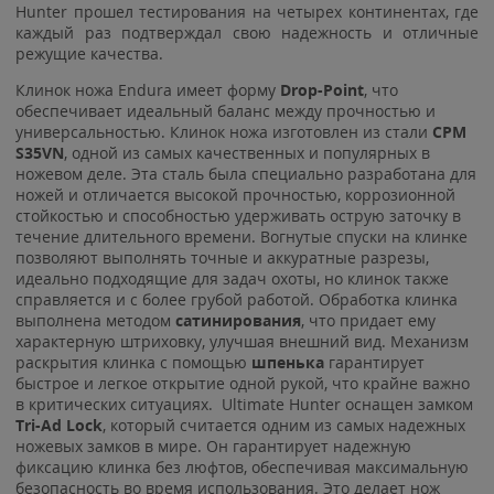
Hunter прошел тестирования на четырех континентах, где
каждый раз подтверждал свою надежность и отличные
режущие качества.
Клинок ножа Endura имеет форму
Drop-Point
, что
обеспечивает идеальный баланс между прочностью и
универсальностью. Клинок ножа изготовлен из стали
CPM
S35VN
, одной из самых качественных и популярных в
ножевом деле. Эта сталь была специально разработана для
ножей и отличается высокой прочностью, коррозионной
стойкостью и способностью удерживать острую заточку в
течение длительного времени. Вогнутые спуски на клинке
позволяют выполнять точные и аккуратные разрезы,
идеально подходящие для задач охоты, но клинок также
справляется и с более грубой работой. Обработка клинка
выполнена методом
сатинирования
, что придает ему
характерную штриховку, улучшая внешний вид. Механизм
раскрытия клинка с помощью
шпенька
гарантирует
быстрое и легкое открытие одной рукой, что крайне важно
в критических ситуациях. Ultimate Hunter оснащен замком
Tri-Ad Lock
, который считается одним из самых надежных
ножевых замков в мире. Он гарантирует надежную
фиксацию клинка без люфтов, обеспечивая максимальную
безопасность во время использования. Это делает нож