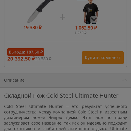
19 330
₽
1 062,50
₽
1 250
₽
- 15%
Выгода:
187,50
₽
Купить комплект
20 392,50
₽
20 580
₽
1 615
₽
1 900
₽
1 900
₽
Описание
Складной нож Cold Steel Ultimate Hunter
Cold Steel Ultimate Hunter – это результат успешного
сотрудничества между компанией Cold Steel и известным
дизайнером ножей Эндрю Демко. Этот нож по праву
заслуживает свое название, так как он идеально подходит
для охотников и любителей активного отдыха. Ultimate