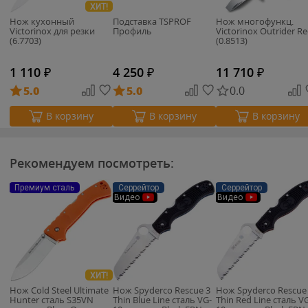
ХИТ!
Нож кухонный
Подставка TSPROF
Нож многофункц.
Victorinox для резки
Профиль
Victorinox Outrider R
(6.7703)
(0.8513)
1 110
₽
4 250
₽
11 710
₽
5.0
5.0
0.0
В корзину
В корзину
В корзину
Рекомендуем посмотреть:
Премиум сталь
Серрейтор
Серрейтор
Видео
Видео
ХИТ!
Нож Cold Steel Ultimate
Нож Spyderco Rescue 3
Нож Spyderco Rescue
Hunter сталь S35VN
Thin Blue Line сталь VG-
Thin Red Line сталь V