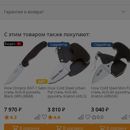
Гарантия и возврат
С этим товаром также покупают:
Видео
Серрейтор
Серрейтор
ХИТ!
Нож Ontario RAT-1 Satin
Нож Cold Steel Urban
Нож Cold Steel Mini Pa
сталь AUS-8 рукоять
Pal сталь AUS-8A
сталь AUS-8A рукоять
Black GRN (8848)
рукоять Kraton (43LS)
Kraton (43NSK)
7 970
₽
3 810
₽
3 040
₽
4.3
4.0
0.0
В корзину
В корзину
В корзину