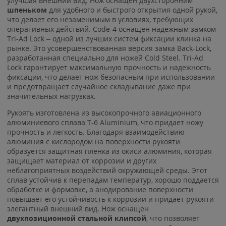
улучшая внешний вид. Нож оснащён двухсторонним
шпеньком
для удобного и быстрого открытия одной рукой,
что делает его незаменимым в условиях, требующих
оперативных действий. Code-4 оснащен надежным замком
Tri-Ad Lock – одной из лучших систем фиксации клинка на
рынке. Это усовершенствованная версия замка Back-Lock,
разработанная специально для ножей Cold Steel. Tri-Ad
Lock гарантирует максимальную прочность и надежность
фиксации, что делает нож безопасным при использовании
и предотвращает случайное складывание даже при
значительных нагрузках.
Рукоять изготовлена из высокопрочного авиационного
алюминиевого сплава T-6 Aluminium, что придает ножу
прочность и легкость. Благодаря взаимодействию
алюминия с кислородом на поверхности рукояти
образуется защитная пленка из окиси алюминия, которая
защищает материал от коррозии и других
неблагоприятных воздействий окружающей среды. Этот
сплав устойчив к перепадам температур, хорошо поддается
обработке и формовке, а анодирование поверхности
повышает его устойчивость к коррозии и придает рукояти
элегантный внешний вид. Нож оснащен
двухпозиционной стальной клипсой
, что позволяет