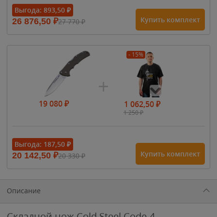
Выгода:
893,50
₽
Купить комплект
26 876,50
₽
27 770
₽
- 15%
19 080
₽
1 062,50
₽
1 250
₽
- 15%
Выгода:
187,50
₽
Купить комплект
20 142,50
₽
20 330
₽
1 615
₽
1 900
₽
1 900
₽
Описание
Складной нож Cold Steel Code-4