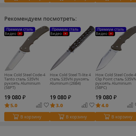
Рекомендуем посмотреть:
Премиум сталь
Премиум сталь
Премиум сталь
Видео
Видео
Видео
Нож Cold Steel Code-4
Нож Cold Steel Ti-lite 4
Нож Cold Steel Code-
Tanto сталь S35VN
сталь S35VN рукоять
Clip Point сталь S35V
рукоять Aluminium
Aluminum (26B4)
рукоять Aluminium
(58PT)
(58PC)
19 080
₽
19 080
₽
19 080
₽
5.0
3.0
4.0
В корзину
В корзину
В корзину