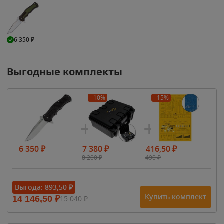
6 350
₽
Выгодные комплекты
- 10%
- 15%
6 350
₽
7 380
₽
416,50
₽
8 200
₽
490
₽
Выгода:
893,50
₽
Купить комплект
14 146,50
₽
15 040
₽