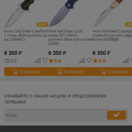
ХИТ!
ХИ
Нож Cold Steel Crawford
Нож Kershaw Lucid
Нож Kershaw Culpepp
1 сталь 4034 рукоять Zy-
cталь 8Cr13MoV
сталь D2 рукоять Jigg
Ex (20MWC)
рукоять Blue nylon/steel
Bone (4383BJB)
(2036)
6 350
₽
6 350
₽
6 350
₽
0.0
5.0
5.0
В корзину
В корзину
В корзину
УЗНАВАЙТЕ О НАШИХ АКЦИЯХ И ПРЕДЛОЖЕНИЯХ
ПЕРВЫМИ!