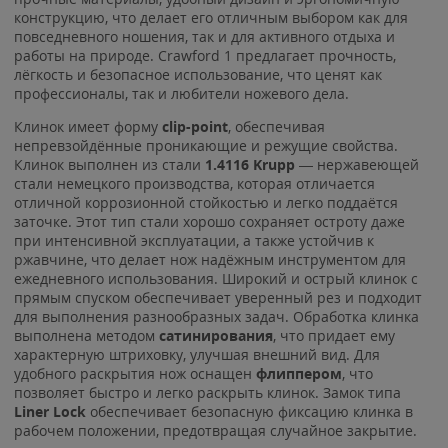
конструкцию, что делает его отличным выбором как для
повседневного ношения, так и для активного отдыха и
работы на природе. Crawford 1 предлагает прочность,
лёгкость и безопасное использование, что ценят как
профессионалы, так и любители ножевого дела.
Клинок имеет форму
clip-point
, обеспечивая
непревзойдённые проникающие и режущие свойства.
Клинок выполнен из стали
1.4116 Krupp
— нержавеющей
стали немецкого производства, которая отличается
отличной коррозионной стойкостью и легко поддаётся
заточке. Этот тип стали хорошо сохраняет остроту даже
при интенсивной эксплуатации, а также устойчив к
ржавчине, что делает нож надёжным инструментом для
ежедневного использования. Широкий и острый клинок с
прямым спуском обеспечивает уверенный рез и подходит
для выполнения разнообразных задач. Обработка клинка
выполнена методом
сатинирования
, что придает ему
характерную штриховку, улучшая внешний вид. Для
удобного раскрытия нож оснащен
флиппером
, что
позволяет быстро и легко раскрыть клинок. Замок типа
Liner Lock
обеспечивает безопасную фиксацию клинка в
рабочем положении, предотвращая случайное закрытие.