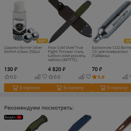
ХИТ!
ХИ
Шарики Borner Silver
Нож Cold Steel True
Баллончик CO2 Borne
БАНКА 4,5мм 250шт
Flight Thrower сталь
12г для пневматики
Carbon steel рукоять
(Тайвань)
нейлон (80TFTC)
130
₽
4 820
₽
70
₽
0.0
0.0
5.0
В корзину
В корзину
В корзину
Рекомендуем посмотреть:
Видео