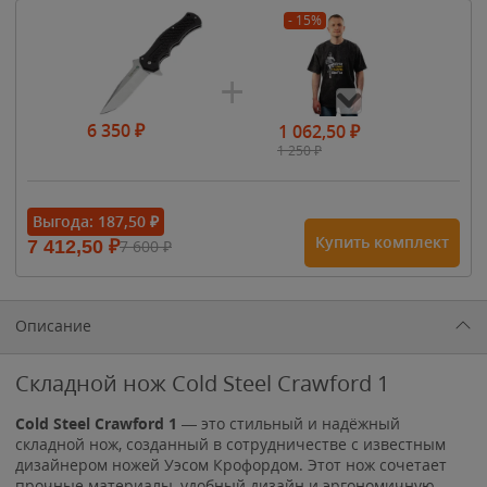
- 15%
6 350
₽
1 062,50
₽
1 250
₽
- 15%
Выгода:
187,50
₽
Купить комплект
7 412,50
₽
7 600
₽
1 615
₽
1 900
₽
1 900
₽
Описание
Складной нож Cold Steel Crawford 1
Cold Steel Crawford 1
— это стильный и надёжный
складной нож, созданный в сотрудничестве с известным
дизайнером ножей Уэсом Крофордом. Этот нож сочетает
прочные материалы, удобный дизайн и эргономичную