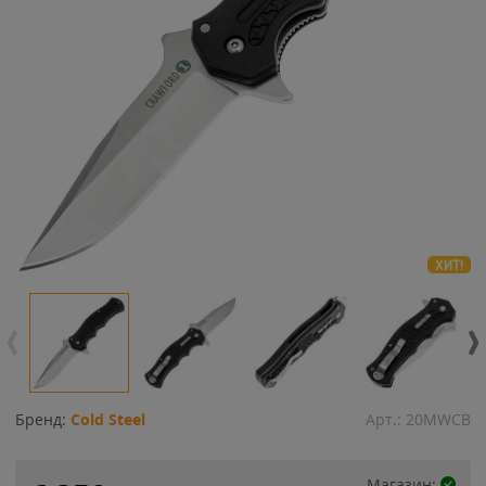
ХИТ!
Бренд:
Cold Steel
Арт.:
20MWCB
Магазин: