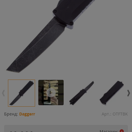
Бренд:
Daggerr
Арт.:
OTFTBK
Магазин: