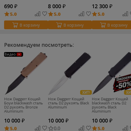
690
₽
8 000
₽
12 300
₽
5.0
5.0
5.0
В корзину
В корзину
В корзину
Рекомендуем посмотреть:
Видео
ХИТ!
ХИ
Нож Daggerr Кощей
Нож Daggerr Кощей
Нож Daggerr Кощей
Боуи blackwash сталь
сталь D2 рукоять Black
blackwash сталь D2
D2 рукоять Bronze
Aluminium
рукоять Black
Aluminium
Aluminium
10 000
₽
10 000
₽
10 000
₽
5.0
0.0
5.0