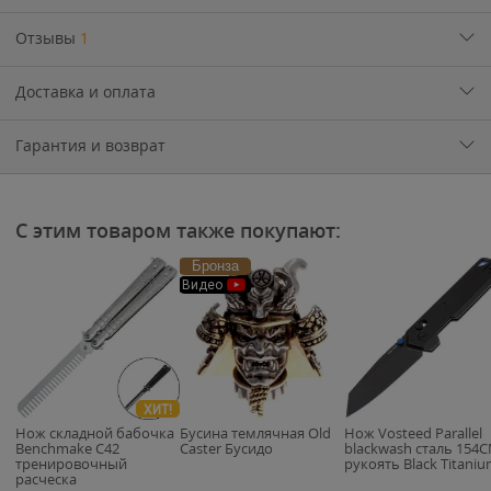
Отзывы
1
Доставка и оплата
Гарантия и возврат
С этим товаром также покупают:
Бронза
Видео
ХИТ!
Нож складной бабочка
Бусина темлячная Old
Нож Vosteed Parallel
Benchmake C42
Caster Бусидо
blackwash сталь 154
тренировочный
рукоять Black Titani
расческа