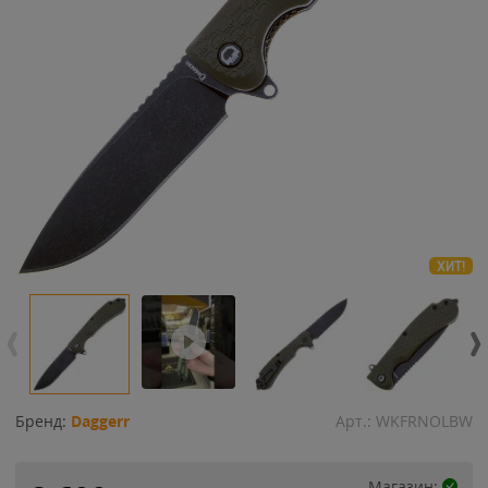
ХИТ!
Бренд:
Daggerr
Арт.:
WKFRNOLBW
Магазин: