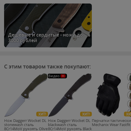
Дешёвые и сердитые - ножи до
3000 рублей
С этим товаром также покупают:
Видео
ХИТ!
ХИТ!
ХИ
Нож Daggerr Wocket DL
Нож Daggerr Wocket DL
Перчатки тактически
stonewash сталь
blackwash сталь
Mechanix Wear Fastfit
8Cr14MoV рукоять Olive
8Cr14MoV рукоять Black