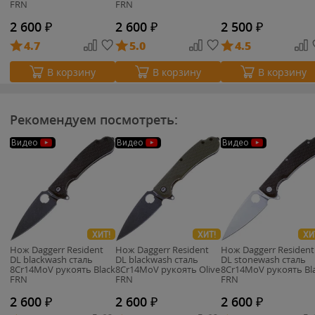
FRN
FRN
2 600
₽
2 600
₽
2 500
₽
4.7
5.0
4.5
В корзину
В корзину
В корзину
Рекомендуем посмотреть:
Видео
Видео
Видео
ХИТ!
ХИТ!
ХИ
Нож Daggerr Resident
Нож Daggerr Resident
Нож Daggerr Resident
DL blackwash сталь
DL blackwash сталь
DL stonewash сталь
8Cr14MoV рукоять Black
8Cr14MoV рукоять Olive
8Cr14MoV рукоять Bl
FRN
FRN
FRN
2 600
₽
2 600
₽
2 600
₽