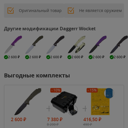
Оригинальный товар
Не является оружием
Другие модификации Daggerr Wocket
2 600
₽
2 600
₽
2 600
₽
2 600
₽
2 600
₽
2 600
₽
Выгодные комплекты
- 10%
- 15%
2 600
₽
7 380
₽
416,50
₽
8 200
₽
490
₽