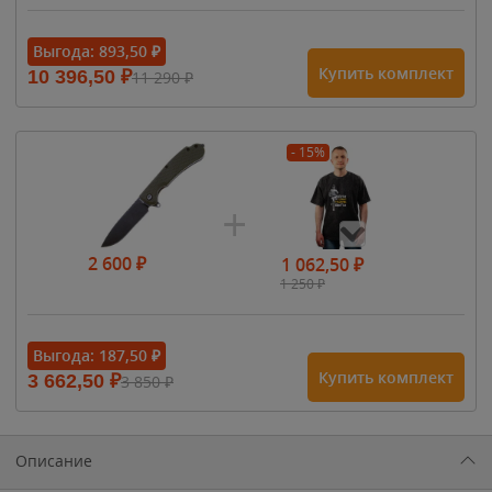
Выгода:
893,50
₽
Купить комплект
10 396,50
₽
11 290
₽
- 15%
2 600
₽
1 062,50
₽
1 250
₽
- 15%
Выгода:
187,50
₽
Купить комплект
3 662,50
₽
3 850
₽
1 615
₽
1 900
₽
1 900
₽
Описание