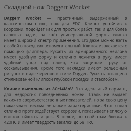
Складной нож Daggerr Wocket
Daggerr Wocket
— практичный, выдержанный в
классическом стиле, нож для EDC. Клинок устойчив к
коррозии, подойдёт как для простых работ, так и для более
сложных задач, за счёт универсальной формы клинка
имеет широкий спектр применения. Его даже можно взять
с собой в поход как вспомогательный. Клинок извлекается с
помощью флиппера. Рукоять из армированного нейлона
имеет удобную форму и отлично ложится в руку, имеет
удобный упор под палец, что защищает руку от
соскальзывания. Кроме того накладки имеют рельефный
рисунок в виде черепов в стиле Dagger. Рукоять оснащена
стилизованной клипсой глубокой посадки и стеклобоем.
Клинок выполнен из 8Cr14MoV.
Это идеальный вариант,
для недорогих повседневных ножей. Сталь не выдает
каких-то сверхъестественных показателей, но за свою цену
показывает весьма неплохие характеристики. Этот сплав
отлично противодействует коррозии, показывает неплохую
износостойкость и рез. В целом, по свойствам близка к
420HC и имеет твёрдость закалки до 58 HRC