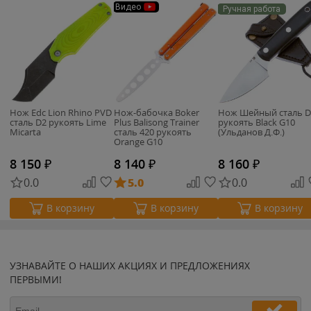
Видео
Ручная работа
Нож Edc Lion Rhino PVD
Нож-бабочка Boker
Нож Шейный сталь D
сталь D2 рукоять Lime
Plus Balisong Trainer
рукоять Black G10
Micarta
сталь 420 рукоять
(Ульданов Д.Ф.)
Orange G10
(01BO699SOI)
8 150
₽
8 140
₽
8 160
₽
0.0
5.0
0.0
В корзину
В корзину
В корзину
УЗНАВАЙТЕ О НАШИХ АКЦИЯХ И ПРЕДЛОЖЕНИЯХ
ПЕРВЫМИ!