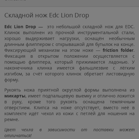
Складной нож Edc Lion Drop
Edc Lion Drop
—
это небольшой складной нож для EDC.
Клинок выполнен из прочной инструментальной стали,
хорошо выдерживает нагрузки, оснащён необычным
длинным флиппером с открывашкой для бутылок на конце.
Фиксирующий механизм на этом ноже —
friction folder
.
Фиксация в открытом положении осуществляется с
помощью флиппера, который прижимается ладонью. У
наконечника клинка имеется фальшлезвие с лёгким
изгибом, за счёт которого клинок обретает листовидную
форму.
Рукоять ножа приятной округлой формы выполнена из
микарты
, имеет подпальцевую выемку и отлично ложится
в руку, кроме того рукоять оснащена темлячным
отверстием. Клипса на ноже отсутствует, вместо неё в
комплекте идёт чехол из кожи с петлёй для ношения на
ремне.
Цвет чехла в зависимости от поставки может
отличаться!