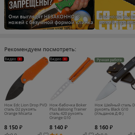
Они выглядят НЕЗАКОННО: 8
Эти ножи выгля
ножей с безумной формой клинка
ножей странн
Рекомендуем посмотреть:
Видео
Видео
Ручная работа
Нож Edc Lion Drop PVD
Нож-бабочка Boker
Нож Шейный сталь D
сталь D2 рукоять
Plus Balisong Trainer
рукоять Black G10
Orange Micarta
сталь 420 рукоять
(Ульданов Д.Ф.)
Orange G10
(01BO699SOI)
8 150
₽
8 140
₽
8 160
₽