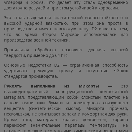
углерода и хрома, что делает эту сталь одновременно
достаточно резучей и при этом устойчивой к коррозии.
Эта сталь выделяется значительной износостойкостью и
высокой ударной вязкостью, при этом она проста в
производстве и имеет невысокую цену. D2 известна тем,
что во время Второй Мировой использовалась для
производства военной техники.
Правильная обработка позволяет достичь высокой
твёрдости, примерно до 64 hrc.
Основные недостатки D2 — ограниченная способность
удерживать режущую кромку и отсутствие чётких
стандартов производства.
Рукоять выполнена из микарты —
это
высокодекоративный конструкционный композитный
материал, представляющий собой слоистый пластик на
основе ткани или бумаги и полимерного связующего
вещества (синтетической смолы). Микарта прочная,
нескользкая, не впитывает запахи и комфортная для руки.
Кроме того, материал красив, долговечен, хорошо
переносит значительные перепады температуры, не
вступает в реакцию со многими химическими веществами