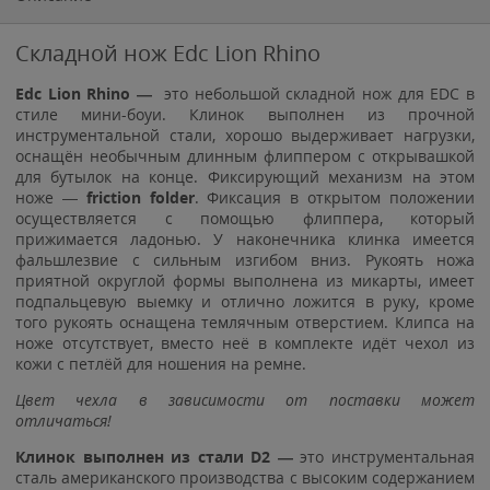
Складной нож Edc Lion Rhino
Edc Lion Rhino
—
это небольшой складной нож для EDC в
стиле мини-боуи. Клинок выполнен из прочной
инструментальной стали, хорошо выдерживает нагрузки,
оснащён необычным длинным флиппером с открывашкой
для бутылок на конце. Фиксирующий механизм на этом
ноже —
friction folder
. Фиксация в открытом положении
осуществляется с помощью флиппера, который
прижимается ладонью. У наконечника клинка имеется
фальшлезвие с сильным изгибом вниз. Рукоять ножа
приятной округлой формы выполнена из микарты, имеет
подпальцевую выемку и отлично ложится в руку, кроме
того рукоять оснащена темлячным отверстием. Клипса на
ноже отсутствует, вместо неё в комплекте идёт чехол из
кожи с петлёй для ношения на ремне.
Цвет чехла в зависимости от поставки может
отличаться!
Клинок выполнен из стали D2 —
это инструментальная
сталь американского производства с высоким содержанием