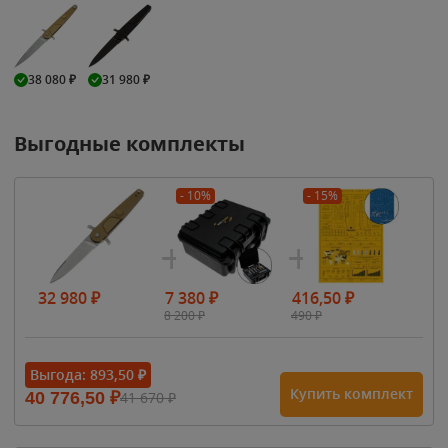
38 080
₽
31 980
₽
Выгодные комплекты
- 10%
- 15%
32 980
₽
7 380
₽
416,50
₽
8 200
₽
490
₽
Выгода:
893,50
₽
Купить комплект
40 776,50
₽
41 670
₽