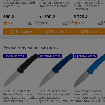
световозвращающий
складного ножа Kizlyar
Boker Plus MPP Black
Coyote 10м
Supreme Molle AMP3
Multi Purpose Pen
(09BO092)
660
₽
от 590
₽
3 720
₽
5.0
0.0
1.0
В корзину
В корзину
В корзину
Рекомендуем посмотреть:
Премиум сталь
Премиум сталь
Премиум сталь
Нож Pro-Tech Malibu
Нож Pro-Tech Malibu
Нож Pro-Tech Malibu
Reverse Tanto сталь
Wharncliffe stonewash
Reverse Tanto сталь
MagnaCut рукоять Black
сталь MagnaCut
MagnaCut рукоять Bl
Aluminium (5401)
рукоять Blue Aluminium
Aluminium (5401-Blue)
(5301-Blue)