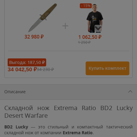
- 15%
32 980
₽
1 062,50
₽
1 250
₽
- 15%
Выгода:
187,50
₽
Купить комплект
34 042,50
₽
34 230
₽
1 615
₽
1 900
₽
1 900
₽
Описание
Складной нож Extrema Ratio BD2 Lucky
Desert Warfare
BD2 Lucky
— это стильный и компактный тактический
складной нож от компании
Extrema Ratio
.