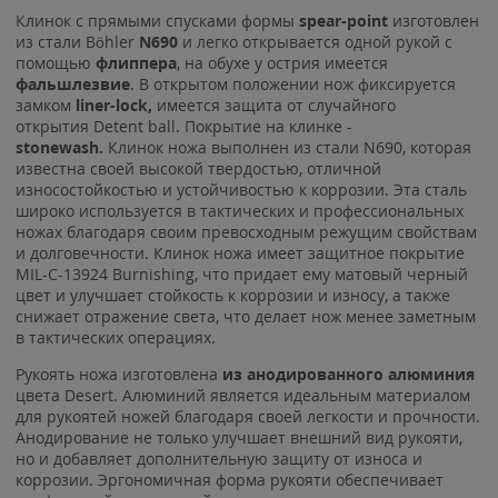
Клинок с прямыми спусками формы
spear-point
изготовлен
из стали Böhler
N690
и легко открывается одной рукой с
помощью
флиппера
, на обухе у острия имеется
фальшлезви
е
. В открытом положении нож фиксируется
замком
liner-lock,
имеется защита от случайного
открытия Detent ball. Покрытие на клинке -
stonewash.
Клинок ножа выполнен из стали N690, которая
известна своей высокой твердостью, отличной
износостойкостью и устойчивостью к коррозии. Эта сталь
широко используется в тактических и профессиональных
ножах благодаря своим превосходным режущим свойствам
и долговечности. Клинок ножа имеет защитное покрытие
MIL-C-13924 Burnishing, что придает ему матовый черный
цвет и улучшает стойкость к коррозии и износу, а также
снижает отражение света, что делает нож менее заметным
в тактических операциях.
Рукоять ножа изготовлена
из анодированного алюминия
цвета Desert. Алюминий является идеальным материалом
для рукоятей ножей благодаря своей легкости и прочности.
Анодирование не только улучшает внешний вид рукояти,
но и добавляет дополнительную защиту от износа и
коррозии. Эргономичная форма рукояти обеспечивает