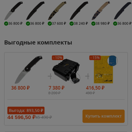
36 800
₽
36 800
₽
37 600
₽
38 240
₽
38 980
₽
36 800
₽
Выгодные комплекты
- 10%
- 15%
36 800
₽
7 380
₽
416,50
₽
8 200
₽
490
₽
Выгода:
893,50
₽
Купить комплект
44 596,50
₽
45 490
₽