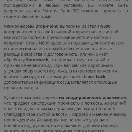
полицейскими в любых условиях. Вы можете быть
уверенны — нож Extrema Ratio BF2 отлично справится со
своими обязанностями.
Клинок формы
Drop-Point
, выполнен из стали
N690
,
которая известна своей высокой твердостью, отличной
износостойкостью и превосходной устойчивостью к
коррозии. Сталь N690 идеально подходит для тактических
и профессиональных ножей, обеспечивая отличные
режущие свойства и долговечность. Клинок имеет
обработку
Stonewash
, что придает ему стильный и
прочный внешний вид, скрывая мелкие царапины и
улучшая общую эстетику ножа. В открытом положении
клинок фиксируется с помощью замка
Liner-Lock
,
дополнительная фиксация осуществляется с помощью
предохранителя .
Рукоять ножа изготовлена
из анодированного алюминия
,
что придает конструкции прочность и легкость. Алюминий
является идеальным материалом для рукоятей ножей
благодаря своей устойчивости к коррозии и механическим
повреждениям. Анодирование не только улучшает
внешний вид рукояти, но и добавляет дополнительную
защиту от износа. Эргономичная форма рукояти