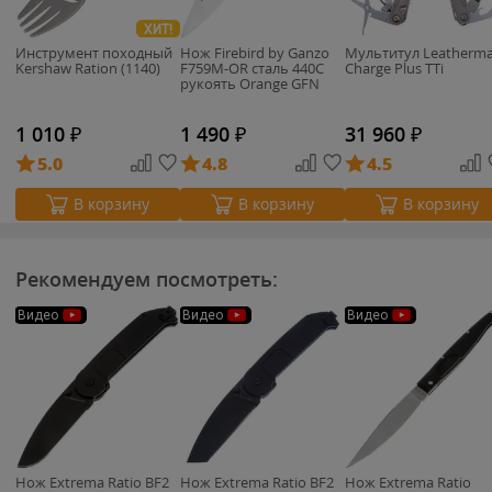
ХИТ!
Инструмент походный
Нож Firebird by Ganzo
Мультитул Leatherm
Kershaw Ration (1140)
F759M-OR cталь 440C
Charge Plus TTi
рукоять Orange GFN
1 010
₽
1 490
₽
31 960
₽
5.0
4.8
4.5
В корзину
В корзину
В корзину
Рекомендуем посмотреть:
Видео
Видео
Видео
Нож Extrema Ratio BF2
Нож Extrema Ratio BF2
Нож Extrema Ratio