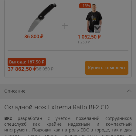
- 15%
36 800
₽
1 062,50
₽
1 250
₽
- 15%
Выгода:
187,50
₽
Купить комплект
37 862,50
₽
38 050
₽
1 615
₽
1 900
₽
1 900
₽
Описание
Складной нож Extrema Ratio BF2 CD
BF2
разработан с учетом пожеланий сотрудников
спецслужб как крайне надёжный и компактный
инструмент. Подходит как на роль EDC в городе, так и для
туризма, также может использоваться военными и