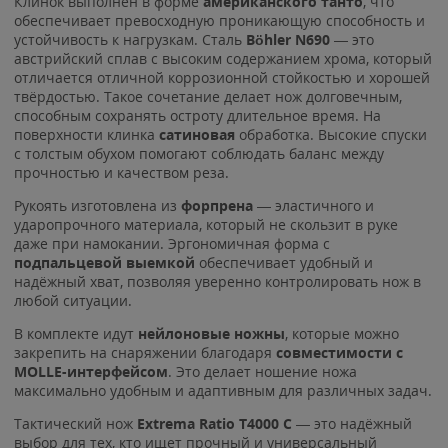
Клинок выполнен в форме
американского танто
, что
обеспечивает превосходную проникающую способность и
устойчивость к нагрузкам. Сталь
Böhler N690
— это
австрийский сплав с высоким содержанием хрома, который
отличается отличной коррозионной стойкостью и хорошей
твёрдостью. Такое сочетание делает нож долговечным,
способным сохранять остроту длительное время. На
поверхности клинка
сатиновая
обработка. Высокие спуски
с толстым обухом помогают соблюдать баланс между
прочностью и качеством реза.
Рукоять изготовлена из
форпрена
— эластичного и
ударопрочного материала, который не скользит в руке
даже при намокании. Эргономичная форма с
подпальцевой выемкой
обеспечивает удобный и
надёжный хват, позволяя уверенно контролировать нож в
любой ситуации.
В комплекте идут
нейлоновые ножны
, которые можно
закрепить на снаряжении благодаря
совместимости с
MOLLE-интерфейсом
. Это делает ношение ножа
максимально удобным и адаптивным для различных задач.
Тактический нож
Extrema Ratio T4000 C
— это надёжный
выбор для тех, кто ищет прочный и универсальный