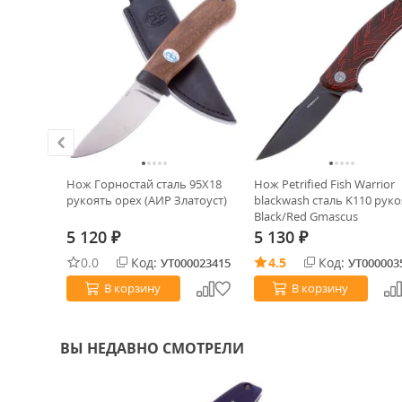
Mini
Нож Горностай сталь 95Х18
Нож Petrified Fish Warrior
0 рукоять
рукоять орех (АИР Златоуст)
blackwash сталь K110 рук
Black/Red Gmascus
5 120
5 130
₽
₽
0.0
Код:
4.5
Код:
0026568
УТ000023415
УТ000003
В корзину
В корзину
ВЫ НЕДАВНО СМОТРЕЛИ