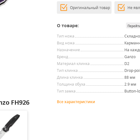
Оригинальный товар
Не яв
О товаре:
Перейт
Тип ножа
Складн
Вид ножа
Карман
Назначение
На кажд
Бренд
Ganzo
Материал клинка
D2
Тип клинка
Drop-poi
Длина клинка
88 мм
Толщина обуха
2.9 мм
Тип замка
Button-l
nzo FH926
Все характеристики