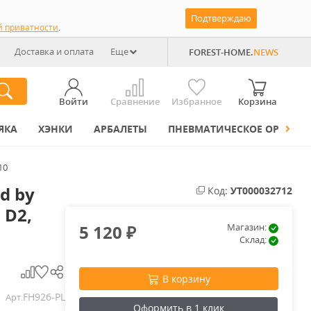
Подтверждаю
й приватности
.
Доставка и оплата
Еще
FOREST-HOME.
NEWS
Войти
Сравнение
Избранное
Корзина
ЯКА
ХЭНКИ
АРБАЛЕТЫ
ПНЕВМАТИЧЕСКОЕ ОРУЖИЕ
10
d by
Код:
УТ000032712
 D2,
5 120
Магазин:
₽
Склад:
В корзину
FH926-PL
Арт.
Оформить в 1 клик