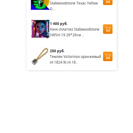
Stabwoodstone Техас Yellow
G...
1 400 руб.
Хэнк (платок) Stabwoodstone
SWSH-19 26*26см ...
250 руб.
Темляк Victorinox оранжевый
(4.1824.9) (4.18...