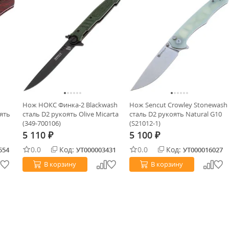
Нож НОКС Финка-2 Blackwash
Нож Sencut Crowley Stonewash
оять
сталь D2 рукоять Olive Micarta
сталь D2 рукоять Natural G10
(349-700106)
(S21012-1)
5 110
5 100
₽
₽
0.0
Код:
0.0
Код:
554
УТ000003431
УТ000016027
В корзину
В корзину