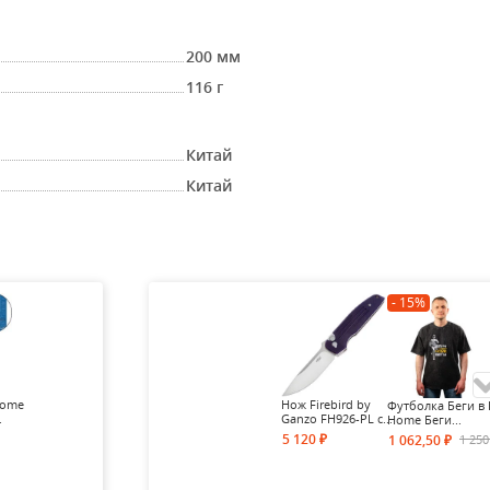
200 мм
116 г
Китай
Китай
- 15%
Home
Нож Firebird by
Футболка Беги в 
.
Ganzo FH926-PL c...
Home Беги...
5 120
1 25
1 062,50
₽
₽
- 15%