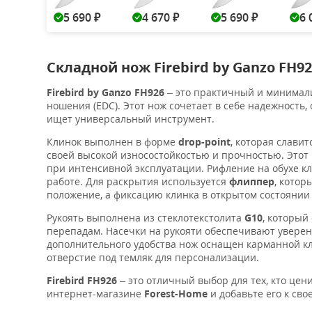
5 690
4 670
5 690
6 
₽
₽
₽
Складной нож Firebird by Ganzo FH9
Firebird by Ganzo FH926
– это практичный и минимали
ношения (EDC). Этот нож сочетает в себе надежность,
ищет универсальный инструмент.
Клинок выполнен в форме
drop-point
, которая слави
своей высокой износостойкостью и прочностью. Этот
при интенсивной эксплуатации. Рифление на обухе кл
работе. Для раскрытия используется
флиппер
, котор
положение, а фиксацию клинка в открытом состояни
Рукоять выполнена из стеклотекстолита
G10
, который
перепадам. Насечки на рукояти обеспечивают уверен
дополнительного удобства нож оснащен карманной кли
отверстие под темляк для персонализации.
Firebird FH926
– это отличный выбор для тех, кто цен
интернет-магазине
Forest-Home
и добавьте его к св