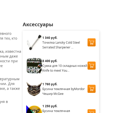
Аксессуары
евного
1 340 руб.
я тех, кто
Точилка Lansky Cold Steel
Serrated Sharpener ...
ка, известна
ечным даже
ьности при
8 400 руб.
ее
Сумка для 10 складных ножей
Knife to meet You...
мпературным
нии. Для
1 760 руб.
ке, а также
Бусина темлячная byMordor
Чешир McGee
дня в
1 250 руб.
Бусина темлячная