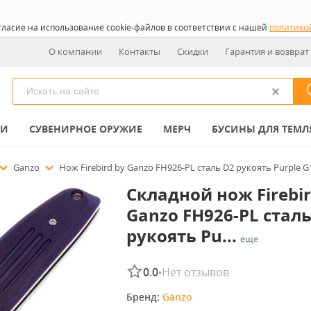
гласие на использование cookie-файлов в соответствии с нашей
политико
О компании
Контакты
Скидки
Гарантия и возврат
КИ
СУВЕНИРНОЕ ОРУЖИЕ
МЕРЧ
БУСИНЫ ДЛЯ ТЕМЛ
Ganzo
Нож Firebird by Ganzo FH926-PL cталь D2 рукоять Purple G
Складной нож Firebir
Ganzo FH926-PL cталь
рукоять Pu...
еще
0.0
Нет отзывов
•
Бренд: 
Ganzo