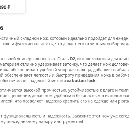
090
₽
26
стичный складной нож, который идеально подойдет для ежедн
 стиль и функциональность, что делает его отличным выбором дл
тся своей универсальностью. Сталь
D2
, использованная для клин
 материал отлично удерживает заточку, что делает нож долгов
инка обеспечивает удобный упор для пальца, добавляя стабил
ый обеспечивает легкость и быстроту приведения ножа в рабоч
и обеспечивает надежный механизм
button-lock
.
 отличается высокой прочностью, устойчивостью к влаге и те
ное сцепление, делая нож удобным и безопасным в использова
псой, что позволяет надежно крепить его на одежде или рюкза
ит функциональность и надежность. Закажите этот нож уже сего
оему повседневному набору инструментов!