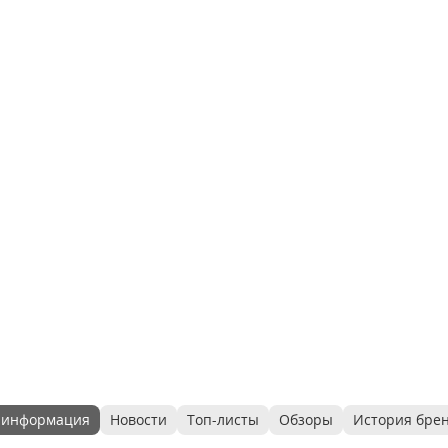
 информация
Новости
Топ-листы
Обзоры
История бре