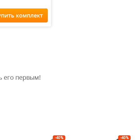
упить комплект
Home Staff
 900
₽
ь его первым!
-40%
-40%