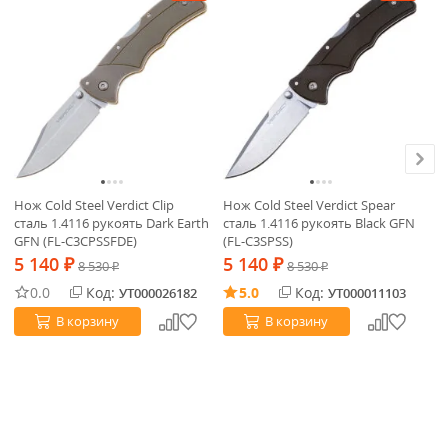
Нож Cold Steel Verdict Clip
Нож Cold Steel Verdict Spear
Но
сталь 1.4116 рукоять Dark Earth
сталь 1.4116 рукоять Black GFN
ст
GFN (FL-C3CPSSFDE)
(FL-C3SPSS)
GF
5 140
5 140
5
₽
8 530
₽
8 530
₽
₽
0.0
Код:
5.0
Код:
УТ000026182
УТ000011103
В корзину
В корзину