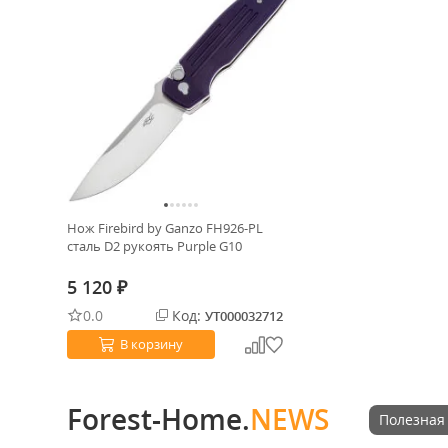
Нож Firebird by Ganzo FH926-PL
cталь D2 рукоять Purple G10
5 120
₽
0.0
Код:
УТ000032712
В корзину
Forest-Home.
NEWS
Полезная