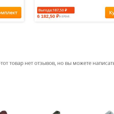
Выгода:
187,50
₽
омплект
К
6 182,50
6 370
₽
Футболка Forest-
₽
Redes...
1 900
1
1 615
₽
₽
этот товар нет отзывов, но вы можете написат