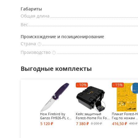
Габариты
Общая длина
Вес
Происхождение и позиционирование
Страна
?
Производство
?
Выгодные комплекты
- 10%
- 15%
Нож Firebird by
Кейс защитный
Плакат Forest-
Ganzo FH926-PL c...
Forest-Home Fix Fo...
Гид по ножам ..
8 200
490
5 120
7 380
416,50
₽
₽
₽
₽
₽