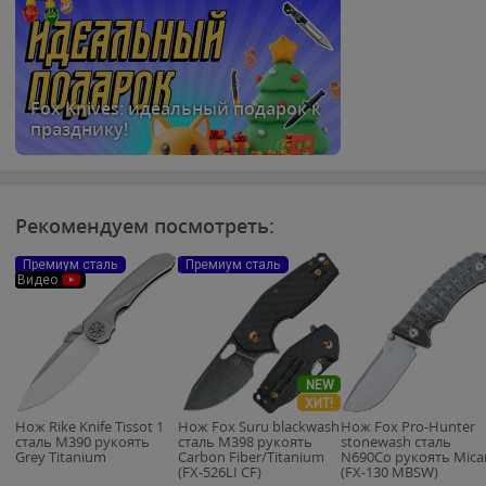
Fox Knives: идеальный подарок к
празднику!
Рекомендуем посмотреть:
Премиум сталь
Премиум сталь
Видео
NEW
ХИТ!
Нож Rike Knife Tissot 1
Нож Fox Suru blackwash
Нож Fox Pro-Hunter
сталь M390 рукоять
сталь M398 рукоять
stonewash сталь
Grey Titanium
Carbon Fiber/Titanium
N690Co рукоять Mica
(FX-526LI CF)
(FX-130 MBSW)