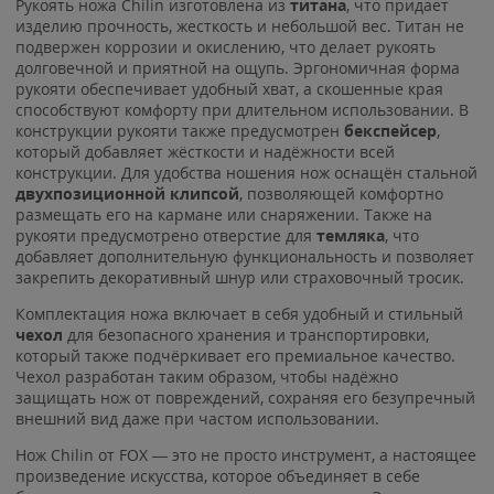
Рукоять ножа Chilin изготовлена из
титана
, что придает
изделию прочность, жесткость и небольшой вес. Титан не
подвержен коррозии и окислению, что делает рукоять
долговечной и приятной на ощупь. Эргономичная форма
рукояти обеспечивает удобный хват, а скошенные края
способствуют комфорту при длительном использовании. В
конструкции рукояти также предусмотрен
бекспейсер
,
который добавляет жёсткости и надёжности всей
конструкции. Для удобства ношения нож оснащён стальной
двухпозиционной клипсой
, позволяющей комфортно
размещать его на кармане или снаряжении. Также на
рукояти предусмотрено отверстие для
темляка
, что
добавляет дополнительную функциональность и позволяет
закрепить декоративный шнур или страховочный тросик.
Комплектация ножа включает в себя удобный и стильный
чехол
для безопасного хранения и транспортировки,
который также подчёркивает его премиальное качество.
Чехол разработан таким образом, чтобы надёжно
защищать нож от повреждений, сохраняя его безупречный
внешний вид даже при частом использовании.
Нож Chilin от FOX — это не просто инструмент, а настоящее
произведение искусства, которое объединяет в себе