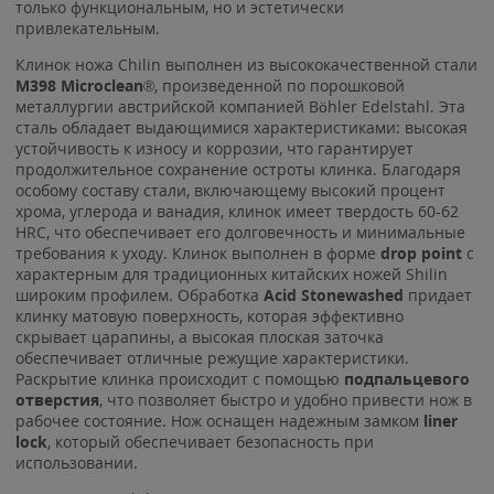
только функциональным, но и эстетически
привлекательным.
Клинок ножа Chilin выполнен из высококачественной стали
M398 Microclean
®, произведенной по порошковой
металлургии австрийской компанией Böhler Edelstahl. Эта
сталь обладает выдающимися характеристиками: высокая
устойчивость к износу и коррозии, что гарантирует
продолжительное сохранение остроты клинка. Благодаря
особому составу стали, включающему высокий процент
хрома, углерода и ванадия, клинок имеет твердость 60-62
HRC, что обеспечивает его долговечность и минимальные
требования к уходу. Клинок выполнен в форме
drop point
с
характерным для традиционных китайских ножей Shilin
широким профилем. Обработка
Acid
Stonewashed
придает
клинку матовую поверхность, которая эффективно
скрывает царапины, а высокая плоская заточка
обеспечивает отличные режущие характеристики.
Раскрытие клинка происходит с помощью
подпальцевого
отверстия
, что позволяет быстро и удобно привести нож в
рабочее состояние. Нож оснащен надежным замком
liner
lock
, который обеспечивает безопасность при
использовании.