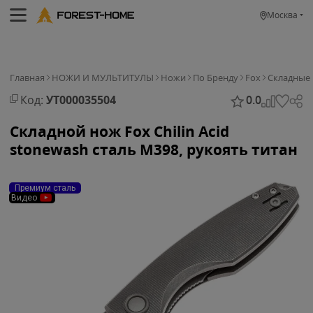
Москва
Главная
НОЖИ И МУЛЬТИТУЛЫ
Ножи
По Бренду
Fox
Cкладные
Код:
УТ000035504
0.0
Складной нож Fox Chilin Acid
stonewash сталь M398, рукоять титан
Премиум сталь
Видео