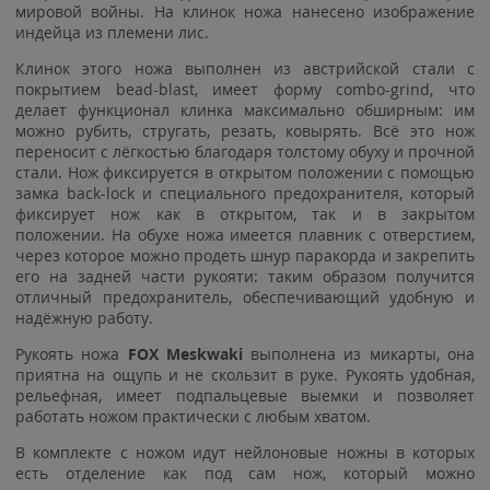
мировой войны. На клинок ножа нанесено изображение
индейца из племени лис.
Клинок этого ножа выполнен из австрийской стали с
покрытием bead-blast, имеет форму combo-grind, что
делает функционал клинка максимально обширным: им
можно рубить, стругать, резать, ковырять. Всё это нож
переносит с лёгкостью благодаря толстому обуху и прочной
стали. Нож фиксируется в открытом положении с помощью
замка back-lock и специального предохранителя, который
фиксирует нож как в открытом, так и в закрытом
положении. На обухе ножа имеется плавник с отверстием,
через которое можно продеть шнур паракорда и закрепить
его на задней части рукояти: таким образом получится
отличный предохранитель, обеспечивающий удобную и
надёжную работу.
Рукоять ножа
FOX Meskwaki
выполнена из микарты, она
приятна на ощупь и не скользит в руке. Рукоять удобная,
рельефная, имеет подпальцевые выемки и позволяет
работать ножом практически с любым хватом.
В комплекте с ножом идут нейлоновые ножны в которых
есть отделение как под сам нож, который можно