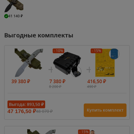
41 140
₽
Выгодные комплекты
- 10%
- 15%
39 380
₽
7 380
₽
416,50
₽
8 200
₽
490
₽
Выгода:
893,50
₽
Купить комплект
47 176,50
₽
48 070
₽
- 15%