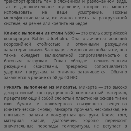
транспортировать там в сложенном и разложенном виде,
так и дополнительное отделение, которое вы можете
использовать на ваше усмотрение. Ножны
многофункциональны, их можно носить на разгрузочной
системе, на ремне или крепить на бедре.
Клинок выполнен из стали N690 —
это сталь австрийской
корпорации Bohler-Uddeholm. Она отличается хорошей
коррозийной стойкостью и отличными режущими
характеристиками. Благодаря легированию кобальтом, она
также обладает великолепной сопротивляемостью к
боковым нагрузкам. Сплав обладает великолепными
режущими свойствами, прекрасно сопротивляется
ударным нагрузкам, и отлично затачивается. Обычно
закаляется в районе от 58 до 60 HRC.
Рукоять выполнена из микарты.
Микарта — это высоко
декоративный конструкционный композитный материал,
представляющий собой слоистый пластик на основе ткани
или бумаги и полимерного связующего вещества
(синтетической смолы). Микарта прочная, нескользкая, не
впитывает запахи и комфортная для руки. Кроме того,
материал красив, долговечен, хорошо переносит
значительные перепады температуры, не вступает в