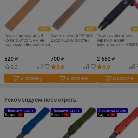
ХИТ!
ХИТ!
ХИ
Брусок доводочный
Бланк с кожей TSPROF
Точилка Victorinox
кожа 150*25*3мм на
25х3х152мм (Юфть)
керамическая
подложке (ВеневАлмаз)
двусторонняя (4.3323
520
₽
700
₽
2 650
₽
0.0
5.0
5.0
В корзину
В корзину
В корзину
Рекомендуем посмотреть:
Премиум сталь
Премиум сталь
Премиум сталь
Видео
Видео
Видео