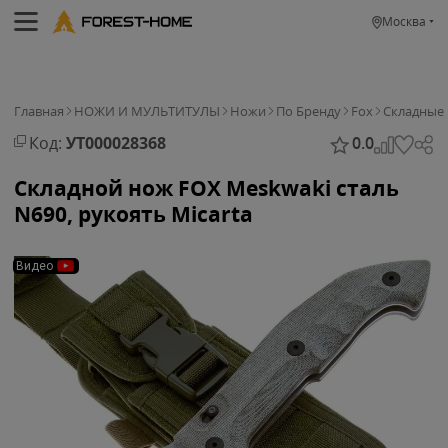
Москва
Главная
НОЖИ И МУЛЬТИТУЛЫ
Ножи
По Бренду
Fox
Cкладные
Код:
УТ000028368
0.0
Складной нож FOX Meskwaki сталь
N690, рукоять Micarta
Видео