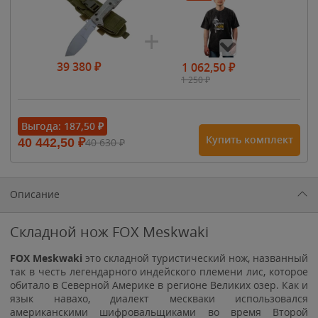
39 380
₽
1 062,50
₽
1 250
₽
- 15%
Выгода:
187,50
₽
Купить комплект
40 442,50
₽
40 630
₽
1 615
₽
1 900
₽
1 900
₽
Описание
Складной нож FOX Meskwaki
FOX Meskwaki
это складной туристический нож, названный
так в честь легендарного индейского племени лис, которое
обитало в Северной Америке в регионе Великих озер. Как и
язык навахо, диалект мескваки использовался
американскими шифровальщиками во время Второй