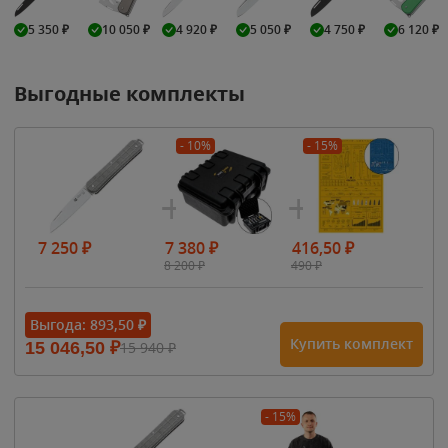
5 350
₽
10 050
₽
4 920
₽
5 050
₽
4 750
₽
6 120
₽
Выгодные комплекты
- 10%
- 15%
7 250
₽
7 380
₽
416,50
₽
8 200
₽
490
₽
Выгода:
893,50
₽
Купить комплект
15 046,50
₽
15 940
₽
- 15%