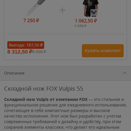
7 250
₽
1 062,50
₽
1 250
₽
- 15%
Выгода:
187,50
₽
Купить комплект
8 312,50
₽
8 500
₽
1 615
₽
1 900
₽
1 900
₽
Описание
Складной нож FOX Vulpis 55
Складной нож Vulpis от компании FOX
— это стильное и
функциональное решение для ежедневного использования,
сочетающее в себе компактные размеры и высокое
качество исполнения. Этот нож был разработан с учетом
современных требований к дизайну и удобству, при этом
сохранив элементы классики, что делает его идеальным