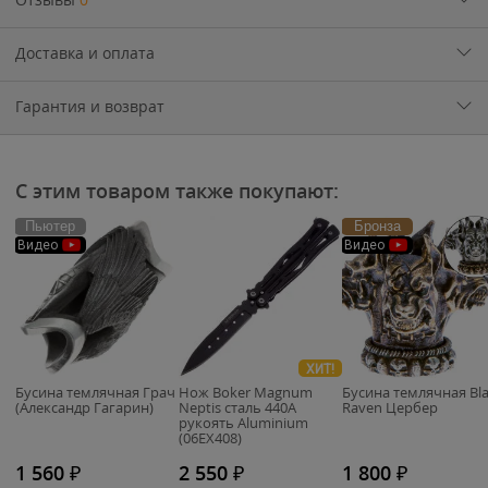
Доставка и оплата
Гарантия и возврат
С этим товаром также покупают:
Пьютер
Бронза
Видео
Видео
ХИТ!
Бусина темлячная Грач
Нож Boker Magnum
Бусина темлячная Bl
(Александр Гагарин)
Neptis сталь 440A
Raven Цербер
рукоять Aluminium
(06EX408)
1 560
₽
2 550
₽
1 800
₽