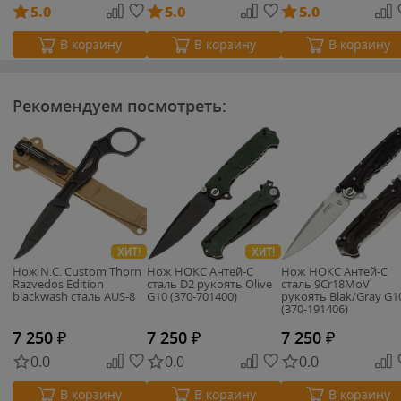
5.0
5.0
5.0
В корзину
В корзину
В корзину
Рекомендуем посмотреть:
ХИТ!
ХИТ!
Нож N.C. Custom Thorn
Нож НОКС Антей-C
Нож НОКС Антей-C
Razvedos Edition
сталь D2 рукоять Olive
сталь 9Cr18MoV
blackwash сталь AUS-8
G10 (370-701400)
рукоять Blak/Gray G1
(370-191406)
7 250
₽
7 250
₽
7 250
₽
0.0
0.0
0.0
В корзину
В корзину
В корзину