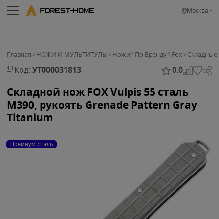
Москва
Главная
НОЖИ И МУЛЬТИТУЛЫ
Ножи
По Бренду
Fox
Cкладные
Код:
УТ000031813
0.0
Складной нож FOX Vulpis 55 сталь
M390, рукоять Grenade Pattern Gray
Titanium
Премиум сталь