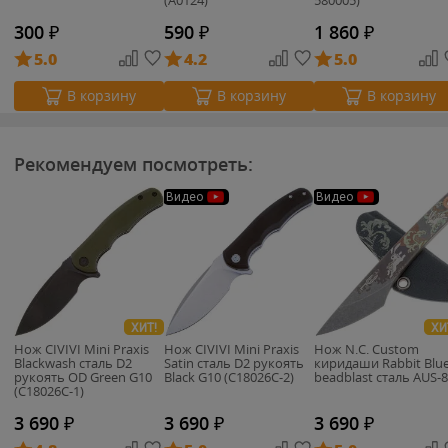
300
₽
590
₽
1 860
₽
5.0
4.2
5.0
В корзину
В корзину
В корзину
Рекомендуем посмотреть:
Видео
Видео
ХИТ!
ХИ
Нож CIVIVI Mini Praxis
Нож CIVIVI Mini Praxis
Нож N.C. Custom
Blackwash сталь D2
Satin сталь D2 рукоять
киридаши Rabbit Blu
рукоять OD Green G10
Black G10 (C18026C-2)
beadblast сталь AUS-8
(C18026C-1)
3 690
₽
3 690
₽
3 690
₽