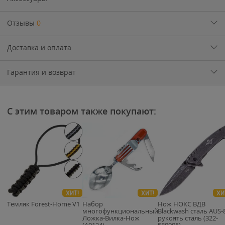
Отзывы
0
Доставка и оплата
Гарантия и возврат
С этим товаром также покупают:
ХИТ!
ХИТ!
ХИ
Темляк Forest-Home V1
Набор
Нож НОКС ВДВ
многофункциональный
Blackwash сталь AUS-
Ложка-Вилка-Нож
рукоять сталь (322-
(А0124)
580005)