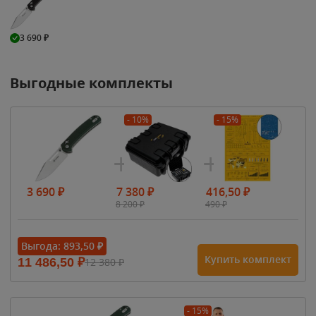
3 690
₽
Выгодные комплекты
- 10%
- 15%
3 690
₽
7 380
₽
416,50
₽
8 200
₽
490
₽
Выгода:
893,50
₽
Купить комплект
11 486,50
₽
12 380
₽
- 15%