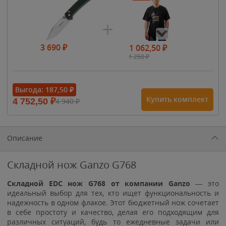
3 690
₽
1 062,50
₽
1 250
₽
- 15%
Выгода:
187,50
₽
Купить комплект
4 752,50
₽
4 940
₽
1 615
₽
1 900
₽
1 900
₽
Описание
Складной нож Ganzo G768
Складной EDC нож G768 от компании Ganzo
— это
идеальный выбор для тех, кто ищет функциональность и
надежность в одном флакое. Этот бюджетный нож сочетает
в себе простоту и качество, делая его подходящим для
различных ситуаций, будь то ежедневные задачи или