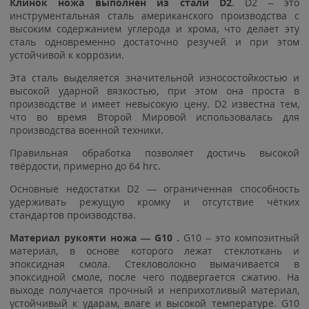
Клинок ножа выполнен из стали D2
. D2 – это
инструментальная сталь американского производства с
высоким содержанием углерода и хрома, что делает эту
сталь одновременно достаточно резучей и при этом
устойчивой к коррозии.
Эта сталь выделяется значительной износостойкостью и
высокой ударной вязкостью, при этом она проста в
производстве и имеет невысокую цену. D2 известна тем,
что во время Второй Мировой использовалась для
производства военной техники.
Правильная обработка позволяет достичь высокой
твёрдости, примерно до 64 hrc.
Основные недостатки D2 — ограниченная способность
удерживать режущую кромку и отсутствие чётких
стандартов производства.
Материал рукояти ножа — G10 .
G10 – это композитный
материал, в основе которого лежат стеклоткань и
эпоксидная смола. Стекловолокно вымачивается в
эпоксидной смоле, после чего подвергается сжатию. На
выходе получается прочный и неприхотливый материал,
устойчивый к ударам, влаге и высокой температуре. G10