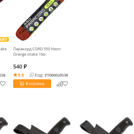
ХИТ!
nake
Паракорд CORD 550 Neon
Orange snake 10м
540
₽
5.0
Код:
558
УТ000020538
В корзину