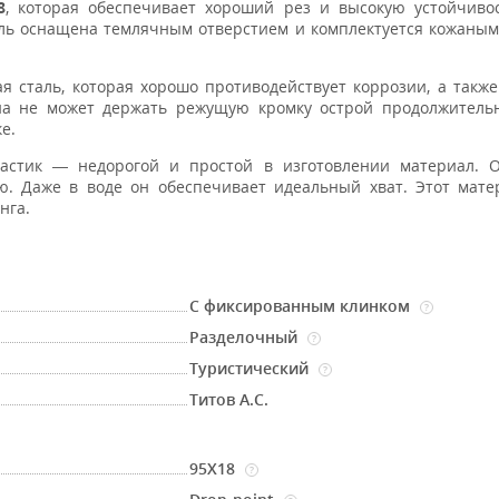
8
, которая обеспечивает хороший рез и высокую устойчиво
ель оснащена темлячным отверстием и комплектуется кожаны
я сталь, которая хорошо противодействует коррозии, а также
она не может держать режущую кромку острой продолжитель
е.
стик — недорогой и простой в изготовлении материал. О
ю. Даже в воде он обеспечивает идеальный хват. Этот мат
нга.
С фиксированным клинком
?
Разделочный
?
Туристический
?
Титов А.С.
95Х18
?