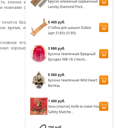
Брусок алмазный карманный
сть клинка к
Lansky Diamond Pock...
ми ножнами с
 точится без
5 400 руб.
ное время, и
Cтойка для шашки Dubox
(арт.5185) (5185)
сновное его
ериал хорошо
3 990 руб.
Бусина темлячная Вредный
Бусодел WB-18 стекло...
5 360 руб.
Бусина темлячная Wild Heart
Витязь
1 400 руб.
Хэнк (платок) Knife to meet You
Safety Matche...
250 руб.