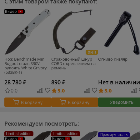
С этим товаром также покупают:
Видео
ХИТ!
Нож Benchmade Mini
Страховочный шнур
Огниво Кизляр
Bugout сталь S30V
CORD с креплением на
рукоять White Grivory
ремень
(533BK-1)
28 780
₽
890
₽
Нет в наличии
0.0
5.0
5.0
Уведомить
В корзину
В корзину
Рекомендуем посмотреть:
Limited edition
Limited edition
Премиум сталь
Видео
Видео