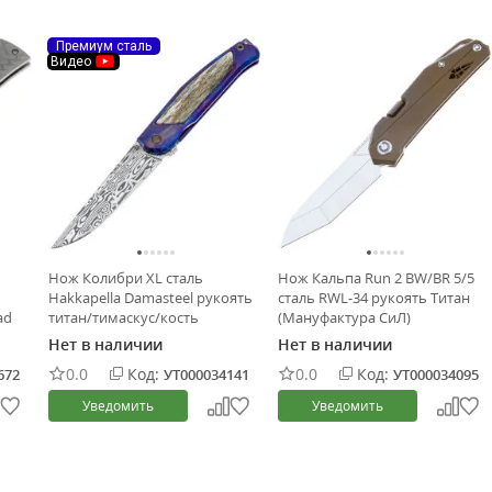
Премиум сталь
Видео
Нож Колибри XL сталь
Нож Кальпа Run 2 BW/BR 5/5
Hakkapella Damasteel рукоять
сталь RWL-34 рукоять Титан
ad
титан/тимаскус/кость
(Мануфактура СиЛ)
(Чебурков А.И.)
Нет в наличии
Нет в наличии
0.0
Код:
0.0
Код:
672
УТ000034141
УТ000034095
Уведомить
Уведомить