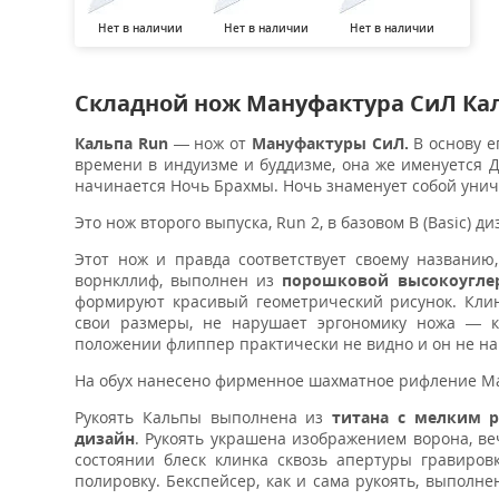
Нет в наличии
Нет в наличии
Нет в наличии
Складной нож Мануфактура СиЛ Кал
Кальпа Run
— нож от
Мануфактуры СиЛ.
В основу е
времени в индуизме и буддизме, она же именуется Д
начинается Ночь Брахмы. Ночь знаменует собой унич
Это нож второго выпуска, Run 2, в базовом B (Basic) ди
Этот нож и правда соответствует своему названию,
ворнкллиф, выполнен из
порошковой высокоугле
формируют красивый геометрический рисунок. Кли
свои размеры, не нарушает эргономику ножа — к
положении флиппер практически не видно и он не н
На обух нанесено фирменное шахматное рифление М
Рукоять Кальпы выполнена из
титана с мелким 
дизайн
. Рукоять украшена изображением ворона, в
состоянии блеск клинка сквозь апертуры гравиров
полировку. Бекспейсер, как и сама рукоять, выполн