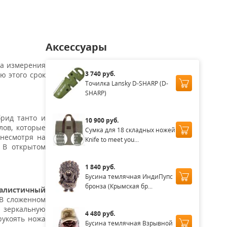
Аксессуары
ица измерения
3 740 руб.
ю этого срок
Точилка Lansky D-SHARP (D-
SHARP)
брид танто и
10 900 руб.
лов, которые
Сумка для 18 складных ножей
 несмотря на
Knife to meet you...
 В открытом
1 840 руб.
Бусина темлячная ИндиПупс
бронза (Крымская бр...
алистичный
 В сложенном
т зеркальную
4 480 руб.
 рукоять ножа
Бусина темлячная Взрывной