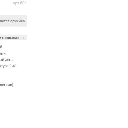
801
Арт.
ляется оружием
→
и к описанию
ой
ный
ый день
тура СиЛ
merican)