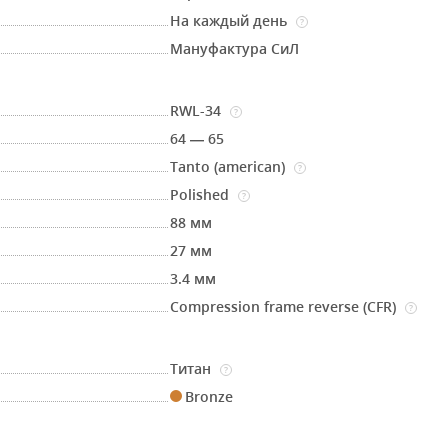
На каждый день
?
Мануфактура СиЛ
RWL-34
?
64 — 65
Tanto (american)
?
Polished
?
88 мм
27 мм
3.4 мм
Compression frame reverse (CFR)
?
Титан
?
Bronze