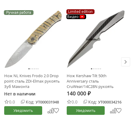
Limited edition
Li
Ручная работа
Видео
П
В
Нож NL Knives Frodo 2.0 Drop
Нож Kershaw Tilt 50th
Но
point сталь ZDI-Elmax рукоять
Anniversary cталь
CP
Зуб Мамонта
CruWear/14C28N рукоять
Ti
Titanium/Carbon Fiber (7424)
140 000
Нет в наличии
Не
₽
0.0
Код:
0.0
Код:
УТ000031948
УТ000034216
Уведомить
Уведомить