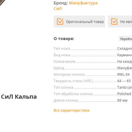
Бренд: 
Мануфактура 
СиЛ
Оригинальный товар
Не яв
О товаре:
Перейт
Тип ножа
Складн
Вид ножа
Карман
Назначение
На кажд
Бренд
Мануфак
Материал клинка
RWL-34
Твердость стали (HRC)
64 — 65
Тип клинка
Tanto (a
Тип обработки клинка
Polished
 СиЛ Кальпа
Длина клинка
88 мм
Все характеристики