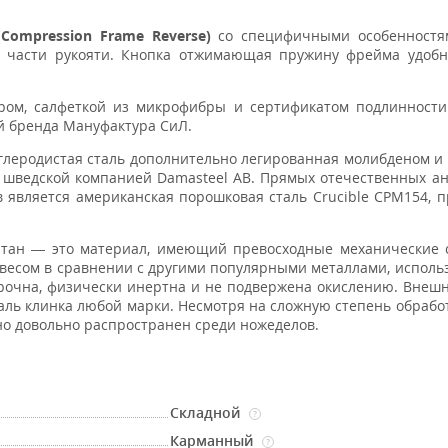
ompression Frame Reverse)
со специфичными особенностя
 части рукояти. Кнопка отжимающая пружину фрейма удобн
яром, салфеткой из микрофибры и сертификатом подлинност
й бренда Мануфактура СиЛ.
глеродистая сталь дополнительно легированная молибденом и 
 шведской компанией Damasteel AB. Прямых отечественных ан
в является американская порошковая сталь Crucible CPM154, 
тан — это материал, имеющий превосходные механические с
 весом в сравнении с другими популярными металлами, испол
опрочна, физически инертна и не подвержена окислению. Внеш
аль клинка любой марки. Несмотря на сложную степень обрабо
вно довольно распространен среди ножеделов.
Складной
?
Карманный
?