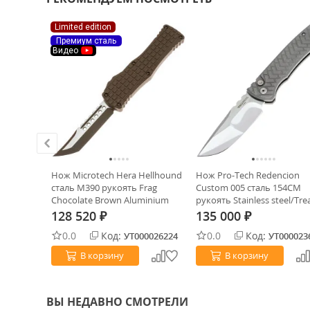
Limited edition
Премиум сталь
Видео
а 2.0
Нож Microtech Hera Hellhound
Нож Pro-Tech Redencion
DI-Elmax/
сталь M390 рукоять Frag
Custom 005 сталь 154CM
Chocolate Brown Aluminium
рукоять Stainless steel/Tre
(919-1FRCCHS)
pattern
128 520
135 000
₽
₽
0.0
Код:
0.0
Код:
0034279
УТ000026224
УТ000023
В корзину
В корзину
ВЫ НЕДАВНО СМОТРЕЛИ