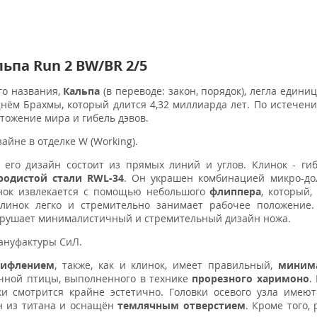
ьпа Run 2 BW/BR 2/5
го названия,
Кальпа
(в переводе: закон, порядок), легла един
нём Брахмы, который длится 4,32 миллиарда лет. По истечени
тожение мира и гибель дэвов.
зайне в отделке W (Working).
 его дизайн состоит из прямых линий и углов. Клинок - ги
родистой стали
RWL-34
. Он украшен комбинацией микро-до
нок извлекается с помощью небольшого
флиппера
, который,
линок легко и стремительно занимает рабочее положение.
арушает минималистичный и стремительный дизайн ножа.
ануфактуры СиЛ.
рифлением
, также, как и клинок, имеет правильный,
миним
ечной птицы, выполненного в технике
п
рорезного харимоно
.
ки смотрится крайне эстетично. Головки осевого узла имею
ен из титана и оснащён
темлячным отверстием
. Кроме того,