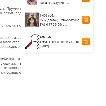
характер (Студия Ap...
ми. Пружина
о лежит под
1 400 руб.
Хэнк (платок) Stabwoodstone
SWSH-17 26*26см ...
и с подписью
400 руб.
ванадием, со
Темляк Forest-Home V4 (Blue)
алогов сталь
(V4BO)
производимая
войства. Он
ьзующимися в
не титановые
тки, большую