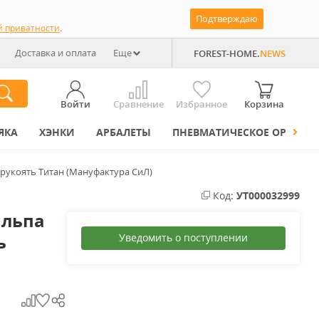
Подтверждаю
й приватности
.
Доставка и оплата
Еще
FOREST-HOME.
NEWS
Войти
Сравнение
Избранное
Корзина
ЯКА
ХЭНКИ
АРБАЛЕТЫ
ПНЕВМАТИЧЕСКОЕ ОРУЖИЕ
 рукоять Титан (Мануфактура СиЛ)
Код:
УТ000032999
альпа
ь
Уведомить о поступлении