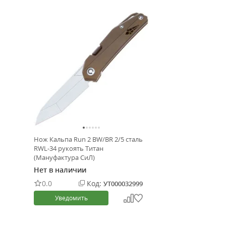
Нож Кальпа Run 2 BW/BR 2/5 сталь
RWL-34 рукоять Титан
(Мануфактура СиЛ)
Нет в наличии
0.0
Код:
УТ000032999
Уведомить