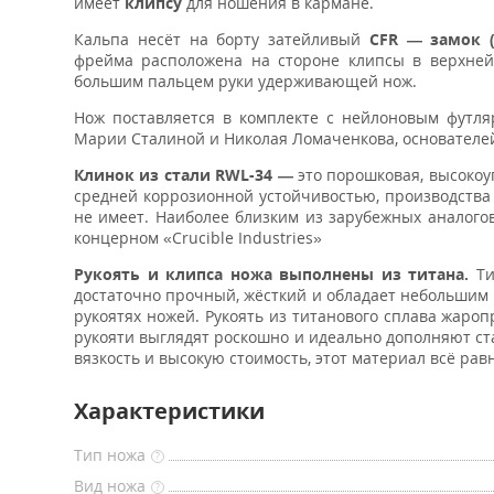
имеет
клипсу
для ношения в кармане.
Кальпа несёт на борту затейливый
CFR — замок (C
фрейма расположена на стороне клипсы в верхней
большим пальцем руки удерживающей нож.
Нож поставляется в комплекте с нейлоновым футл
Марии Сталиной и Николая Ломаченкова, основателе
Клинок из стали RWL-34 —
это порошковая, высокоу
средней коррозионной устойчивостью, производства
не имеет. Наиболее близким из зарубежных аналого
концерном «Crucible Industries»
Рукоять и клипса ножа выполнены из титана.
Ти
достаточно прочный, жёсткий и обладает небольшим
рукоятях ножей. Рукоять из титанового сплава жар
рукояти выглядят роскошно и идеально дополняют ст
вязкость и высокую стоимость, этот материал всё ра
Характеристики
Тип ножа
?
Вид ножа
?