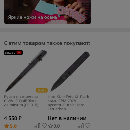
Яркие ножи на осень
С этим товаром также покупают:
Видео
ХИТ!
Ручка тактическая
Нож Kizer Feist XL Black
CIVIVI C-Quill Black
сталь CPM-20CV
Aluminium (CP-01B)
рукоять Purple Haze
FatCarbon
4 550
₽
Нет в наличии
5.0
0.0