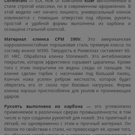
Cormorant —
EDC нож от компании
Kizer
выполненный в
стиле строгой классики, но в современном оформлении. В
этой модели нет ничего лишнего, универсальный клинок
извлекается с помощью отверстия под обухом, рукоять
простой и удобной формы выполнена из карбона и
оснащена стальной клипсой.
Материал клинка CPM S90V.
Это американская
коррозионностойкая порошковая сталь премиум класса по
составу аналог М390. Твердость в Роквеллах составляет 60-
61 HRC. Обработка клинка Stonewash. Это антибликовое
покрытие, которое эффективно скрывает царапины. Кроме
того с этим покрытием не видны следы от пальцев. На
клинке сделан горбик с насечками под большой палец.
Кончик ножа усилен ребром жесткости, которое будет
оберегать его от скола при боковых нагрузках. Форма
клинка хорошо приспособлена для уколов и проникающих
ударов.
Рукоять выполнена из карбона —
это углеволокно
применяемое в различных сферах промышленности, в том
числе и при создании рукоятей для ножей. Это приятный и
лёгкий, но одновременно с этим и прочный материал. Он
близок по свойствам к стали, но превосходит её, кроме того,
он обладает устойчивостью к коррозии, невосприимчив к