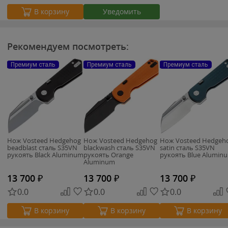
Уведомить
В корзину
Рекомендуем посмотреть:
Премиум сталь
Премиум сталь
Премиум сталь
Нож Vosteed Hedgehog
Нож Vosteed Hedgehog
Нож Vosteed Hedgeh
beadblast сталь S35VN
blackwash сталь S35VN
satin сталь S35VN
рукоять Black Aluminum
рукоять Orange
рукоять Blue Alumin
Aluminum
13 700
₽
13 700
₽
13 700
₽
0.0
0.0
0.0
В корзину
В корзину
В корзину