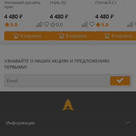
Stonewash рукоять
сталь D2
(Титов А.С.)
орех
4 480
₽
4 480
₽
4 480
₽
5.0
0.0
5.0
В корзину
В корзину
В корзину
УЗНАВАЙТЕ О НАШИХ АКЦИЯХ И ПРЕДЛОЖЕНИЯХ
ПЕРВЫМИ!
Информация