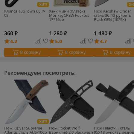
ХИТ!
ХИ
Клипса TuoTown CLIP-
Хэнк мини (платок)
Нож Kershaw Cinder
03
MonkeyCREW Fucktus
cталь 3Cr13 рукоять
13*16см
Black GFN (1025X)
360
₽
1 280
₽
1 480
₽
4.2
5.0
4.7
В корзину
В корзину
В корзину
Рекомендуем посмотреть:
ХИТ!
Нож Kizlyar Supreme
Нож Pocket Wolf
Нож Пласт-1Т сталь
Atlantis сталь AUS-10Co
Варнклиф 2.0 blackwash
95Х18 рукоять резин