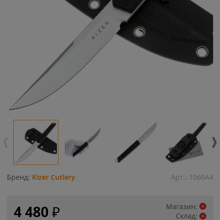
Бренд:
Kizer Cutlery
Арт.:
1066A4
Магазин:
4 480
₽
Склад: