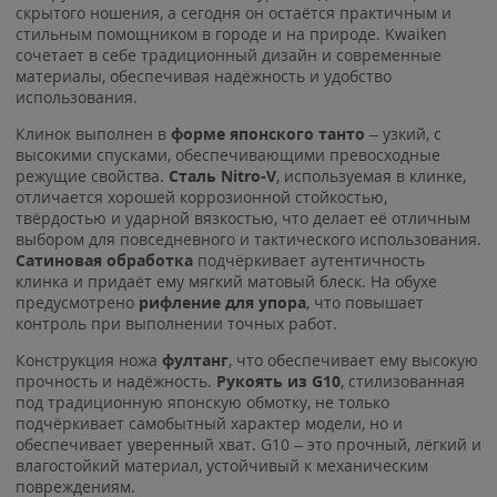
скрытого ношения, а сегодня он остаётся практичным и
стильным помощником в городе и на природе. Kwaiken
сочетает в себе традиционный дизайн и современные
материалы, обеспечивая надёжность и удобство
использования.
Клинок выполнен в
форме японского танто
– узкий, с
высокими спусками, обеспечивающими превосходные
режущие свойства.
Сталь Nitro-V
, используемая в клинке,
отличается хорошей коррозионной стойкостью,
твёрдостью и ударной вязкостью, что делает её отличным
выбором для повседневного и тактического использования.
Сатиновая обработка
подчёркивает аутентичность
клинка и придаёт ему мягкий матовый блеск. На обухе
предусмотрено
рифление для упора
, что повышает
контроль при выполнении точных работ.
Конструкция ножа
фултанг
, что обеспечивает ему высокую
прочность и надёжность.
Рукоять из G10
, стилизованная
под традиционную японскую обмотку, не только
подчёркивает самобытный характер модели, но и
обеспечивает уверенный хват. G10 – это прочный, лёгкий и
влагостойкий материал, устойчивый к механическим
повреждениям.