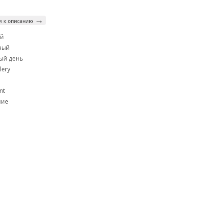
→
и к описанию
ой
ный
ый день
lery
nt
ние