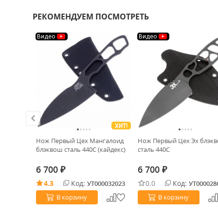
РЕКОМЕНДУЕМ ПОСМОТРЕТЬ
Видео
Видео
ХИТ!
ХИТ!
таль D2
Нож Первый Цех Мангалоид
Нож Первый Цех Эх блэк
блэквош сталь 440C (кайдекс)
сталь 440С
6 700
6 700
₽
₽
4.3
Код:
0.0
Код:
0013200
УТ000032023
УТ000028
В корзину
В корзину