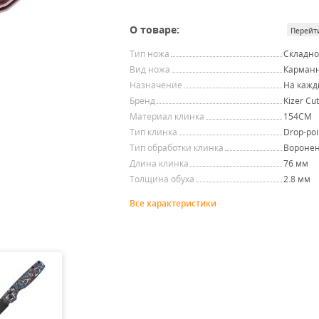
О товаре:
Перейт
Тип ножа
Складн
Вид ножа
Карман
Назначение
На кажд
Бренд
Kizer Cut
Материал клинка
154CM
Тип клинка
Drop-poi
Тип обработки клинка
Вороне
Длина клинка
76 мм
Толщина обуха
2.8 мм
Все характеристики