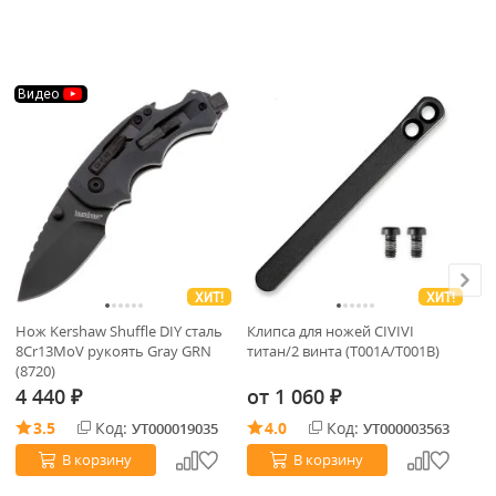
Видео
ХИТ!
ХИТ!
Нож Kershaw Shuffle DIY cталь
Клипса для ножей CIVIVI
Кл
8Cr13MoV рукоять Gray GRN
титан/2 винта (T001A/T001B)
Kn
(8720)
(T
4 440
от
1 060
о
₽
₽
3.5
Код:
4.0
Код:
УТ000019035
УТ000003563
В корзину
В корзину