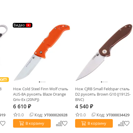
Видео
ХИТ!
8
Нож Cold Steel Finn Wolf сталь
Нож CJRB Small Feldspar сталь
AUS-8A рукоять Blaze Orange
D2 рукоять Brown G10 (J1912S-
Griv-Ex (20NPJ)
BNC)
6 610
4 540
₽
₽
0.0
Код:
0.0
Код:
919
УТ000026928
УТ000034429
В корзину
В корзину