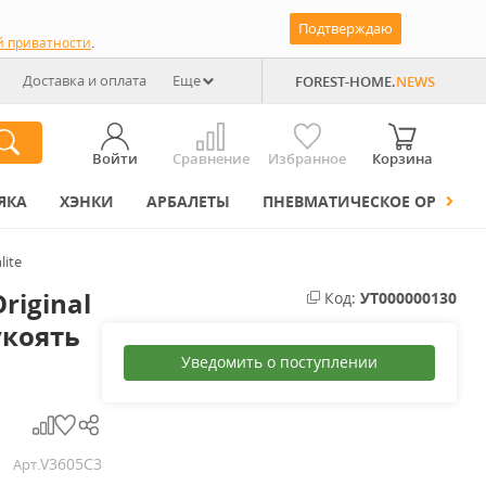
Подтверждаю
й приватности
.
Доставка и оплата
Еще
FOREST-HOME.
NEWS
Войти
Сравнение
Избранное
Корзина
ЯКА
ХЭНКИ
АРБАЛЕТЫ
ПНЕВМАТИЧЕСКОЕ ОРУЖИЕ
lite
riginal
Код:
УТ000000130
укоять
Уведомить о поступлении
V3605C3
Арт.