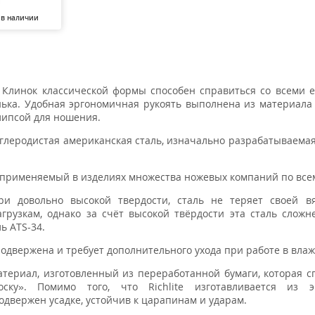
 в наличии
 Клинок классической формы способен справиться со всеми
ька. Удобная эргономичная рукоять выполнена из материала
липсой для ношения.
глеродистая американская сталь, изначально разрабатываемая
применяемый в изделиях множества ножевых компаний по все
и довольно высокой твердости, сталь не теряет своей вя
рузкам, однако за счёт высокой твёрдости эта сталь сложн
ь ATS-34.
подвержена и требует дополнительного ухода при работе в влаж
атериал, изготовленный из переработанной бумаги, которая с
ку». Помимо того, что Richlite изготавливается из эк
одвержен усадке, устойчив к царапинам и ударам.