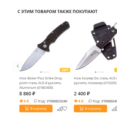
С ЭТИМ ТОВАРОМ ТАКЖЕ ПОКУПАЮТ
ХИТ!
id blue
Нож Boker Plus Strike Drop
Нож Кизляр Еж сталь AUS-
 Donut
point сталь AUS-8 рукоять
рукоять полимер (015205)
Aluminium (01BO400)
8 860
2 400
₽
₽
4.8
Код:
4.0
Код:
0026047
УТ000023240
УТ000024
В корзину
В корзину