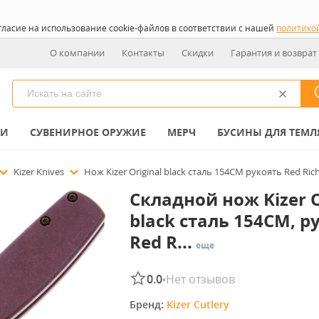
гласие на использование cookie-файлов в соответствии с нашей
политико
О компании
Контакты
Скидки
Гарантия и возврат
КИ
СУВЕНИРНОЕ ОРУЖИЕ
МЕРЧ
БУСИНЫ ДЛЯ ТЕМЛ
Kizer Knives
Нож Kizer Original black сталь 154CM рукоять Red Rich
Складной нож Kizer O
black сталь 154CM, р
Red R...
еще
0.0
Нет отзывов
•
Бренд: 
Kizer Cutlery