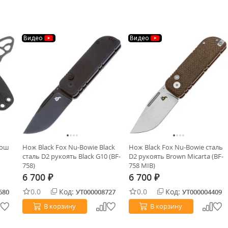
Видео
Видео
вош
Нож Black Fox Nu-Bowie Black
Нож Black Fox Nu-Bowie сталь
сталь D2 рукоять Black G10 (BF-
D2 рукоять Brown Micarta (BF-
758)
758 MIB)
6 700
6 700
₽
₽
0.0
Код:
0.0
Код:
680
УТ000008727
УТ000004409
В корзину
В корзину