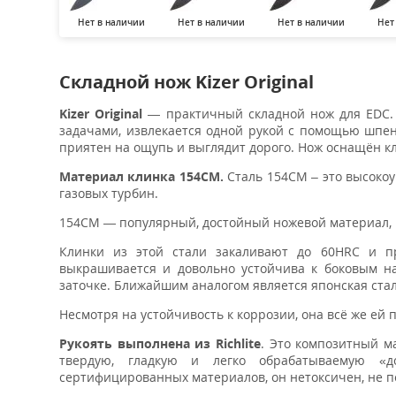
Нет в наличии
Нет в наличии
Нет в наличии
Нет
Складной нож Kizer Original
Kizer Original
— практичный складной нож для EDC.
задачами, извлекается одной рукой с помощью шпен
приятен на ощупь и выглядит дорого. Нож оснащён к
Материал клинка 154CM.
Сталь 154CM – это высокоу
газовых турбин.
154CM — популярный, достойный ножевой материал, 
Клинки из этой стали закаливают до 60HRC и пр
выкрашивается и довольно устойчива к боковым наг
заточке. Ближайшим аналогом является японская стал
Несмотря на устойчивость к коррозии, она всё же ей 
Рукоять выполнена из Richlite
. Это композитный м
твердую, гладкую и легко обрабатываемую «дос
сертифицированных материалов, он нетоксичен, не п