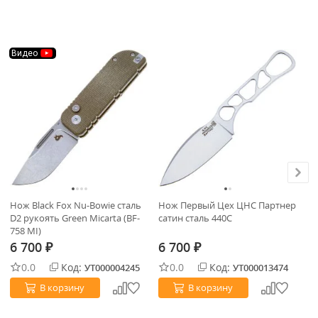
Видео
Нож Black Fox Nu-Bowie сталь
Нож Первый Цех ЦНС Партнер
Но
D2 рукоять Green Micarta (BF-
сатин сталь 440C
ст
758 MI)
6 700
6 700
6
₽
₽
0.0
Код:
0.0
Код:
УТ000004245
УТ000013474
В корзину
В корзину