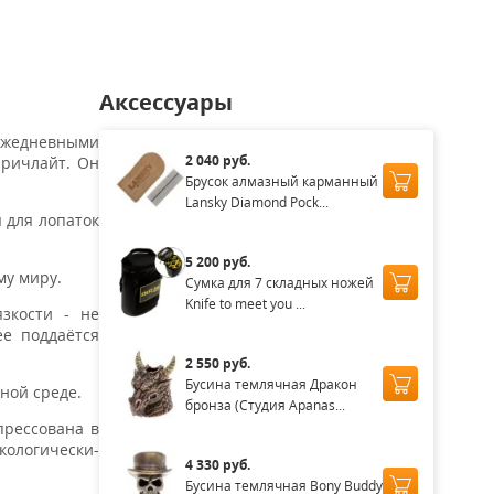
Аксессуары
 ежедневными
2 040 руб.
 ричлайт. Он
Брусок алмазный карманный
Lansky Diamond Pock...
 для лопаток
5 200 руб.
му миру.
Сумка для 7 складных ножей
Knife to meet you ...
зкости - не
ее поддаётся
2 550 руб.
Бусина темлячная Дракон
ной среде.
бронза (Студия Apanas...
прессована в
ологически-
4 330 руб.
Бусина темлячная Bony Buddy