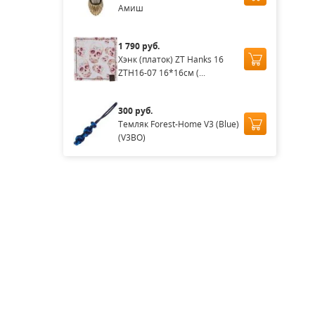
Амиш
1 790 руб.
Хэнк (платок) ZT Hanks 16
ZTH16-07 16*16см (...
300 руб.
Темляк Forest-Home V3 (Blue)
(V3BO)