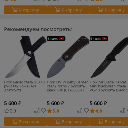
В корзину
В корзину
В корзину
Рекомендуем посмотреть:
Видео
Видео
Нож Бекас сталь 95Х18
Нож CIVIVI Baby Banter
Нож Mr.Blade Hellcat
рукоять кожа (АиР
сталь Nitro-V рукоять
Mini blackwash сталь
Златоуст)
Black G10 (C19068S-1)
VG-10 рукоять Black 
5 600
₽
5 600
₽
5 600
₽
0.0
5.0
4.0
В корзину
В корзину
В корзину