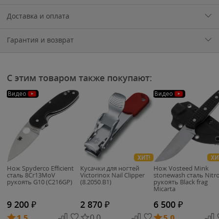
Доставка и оплата
Гарантия и возврат
С этим товаром также покупают:
Видео
Видео
ХИТ!
ХИ
Нож Spyderco Efficient
Кусачки для ногтей
Нож Vosteed Mink
сталь 8Cr13MoV
Victorinox Nail Clipper
stonewash сталь Nitr
рукоять G10 (C216GP)
(8.2050.B1)
рукоять Black frag
Micarta
9 200
₽
2 870
₽
6 500
₽
1.5
0.0
5.0