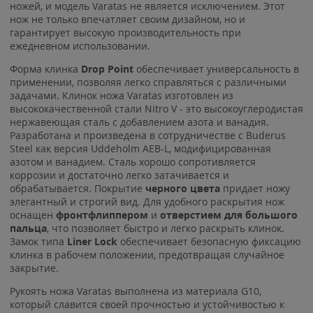
ножей, и модель Varatas не является исключением. Этот
нож не только впечатляет своим дизайном, но и
гарантирует высокую производительность при
ежедневном использовании.
Форма клинка
Drop Point
обеспечивает универсальность в
применении, позволяя легко справляться с различными
задачами. Клинок ножа Varatas изготовлен из
высококачественной стали Nitro V - это высокоуглеродистая
нержавеющая сталь с добавлением азота и ванадия.
Разработана и произведена в сотрудничестве с Buderus
Steel как версия Uddeholm AEB-L, модифицированная
азотом и ванадием. Сталь хорошо сопротивляется
коррозии и достаточно легко затачивается и
обрабатывается. Покрытие
черного цвета
придает ножу
элегантный и строгий вид. Для удобного раскрытия нож
оснащен
фронтфлиппером
и
отверстием для большого
пальца
, что позволяет быстро и легко раскрыть клинок.
Замок типа
Liner Lock
обеспечивает безопасную фиксацию
клинка в рабочем положении, предотвращая случайное
закрытие.
Рукоять ножа Varatas выполнена из материала G10,
который славится своей прочностью и устойчивостью к