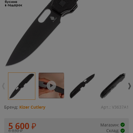
Бренд:
Kizer Cutlery
Арт.:
V3637A1
5 600
₽
Магазин:
6 830
₽
Склад: