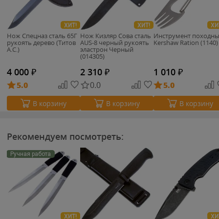
ХИТ!
ХИТ!
ХИ
Нож Спецназ сталь 65Г
Нож Кизляр Сова сталь
Инструмент походн
рукоять дерево (Титов
AUS-8 черный рукоять
Kershaw Ration (1140)
А.С.)
эластрон Черный
(014305)
4 000
₽
2 310
₽
1 010
₽
5.0
0.0
5.0
В корзину
В корзину
В корзину
Рекомендуем посмотреть:
Ручная работа
ХИТ!
ХИ