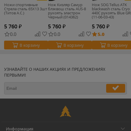
Ножи спортивные
Нож Кизляр Самур
Нож SOG Tellus ATK
Стрела сталь 65Х13 3шт
блэквош сталь AUS-8
blackwash сталь Cryo
(Титов А.С.)
рукоять эластрон
440C рукоять Blue G
Черный (014362)
(11-06-03-43)
5 760
₽
5 760
₽
5 760
₽
0.0
0.0
5.0
В корзину
В корзину
В корзину
УЗНАВАЙТЕ О НАШИХ АКЦИЯХ И ПРЕДЛОЖЕНИЯХ
ПЕРВЫМИ!
Информация