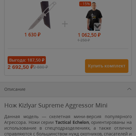
- 15%
1 630
₽
1 062,50
₽
1 250
₽
- 15%
Выгода:
187,50
₽
Купить комплект
2 692,50
₽
2 880
₽
1 615
₽
1 900
₽
1 900
₽
Описание
Нож Kizlyar Supreme Aggressor Mini
Данная модель — скелетная мини-версия популярного
Агрессора. Ножи серии
Tactical Echelon
, ориентированы на
использование в спецподразделениях, а также отлично
справляются с большинством нужд охотников, спасателей и