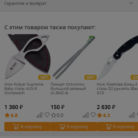
Гарантия и возврат
С этим товаром также покупают:
ХИТ!
ХИТ!
ХИ
Нож Kizlyar Supreme
Пинцет Victorinox
Нож Steelclaw Боец-3
Baby сталь AUS-8
большой зеленый
сталь D2 рукоять Bla
Stonewash
(A.3642.4)
G10
1 360
₽
150
₽
2 630
₽
4.8
0.0
4.3
В корзину
В корзину
В корзину