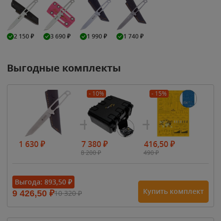
2 150
₽
3 690
₽
1 990
₽
1 740
₽
Выгодные комплекты
- 10%
- 15%
1 630
₽
7 380
₽
416,50
₽
8 200
₽
490
₽
Выгода:
893,50
₽
Купить комплект
9 426,50
₽
10 320
₽