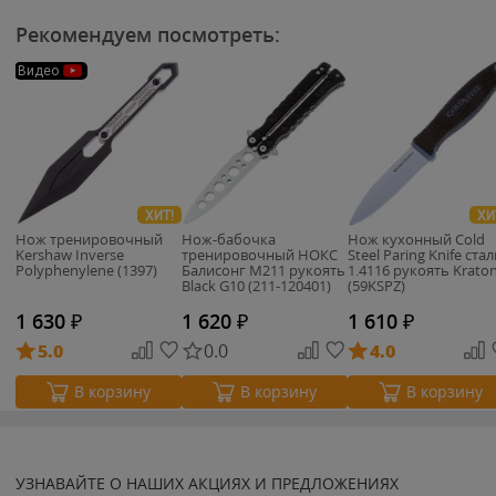
Рекомендуем посмотреть:
Видео
ХИТ!
ХИ
Нож тренировочный
Нож-бабочка
Нож кухонный Cold
Kershaw Inverse
тренировочный НОКС
Steel Paring Knife cта
Polyphenylene (1397)
Балисонг М211 рукоять
1.4116 рукоять Krato
Black G10 (211-120401)
(59KSPZ)
1 630
₽
1 620
₽
1 610
₽
5.0
0.0
4.0
В корзину
В корзину
В корзину
УЗНАВАЙТЕ О НАШИХ АКЦИЯХ И ПРЕДЛОЖЕНИЯХ