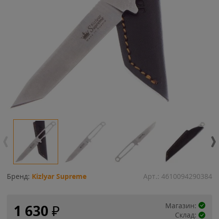
Бренд:
Kizlyar Supreme
Арт.:
4610094290384
Магазин:
1 630
₽
Склад: