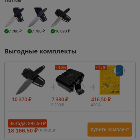
7 780
₽
7 780
₽
16 090
₽
Выгодные комплекты
- 10%
- 15%
10 370
₽
7 380
₽
416,50
₽
8 200
₽
490
₽
Выгода:
893,50
₽
Купить комплект
18 166,50
₽
19 060
₽