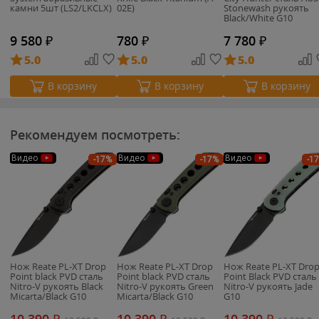
камни 5шт (LS2/LKCLX)
02E)
Stonewash рукоять
Black/White G10
9 580
₽
780
₽
7 780
₽
5.0
5.0
5.0
В корзину
В корзину
В корзину
Рекомендуем посмотреть:
Видео
Видео
Видео
-17%
-17%
-1
Нож Reate PL-XT Drop
Нож Reate PL-XT Drop
Нож Reate PL-XT Dro
Point black PVD сталь
Point black PVD сталь
Point Black PVD сталь
Nitro-V рукоять Black
Nitro-V рукоять Green
Nitro-V рукоять Jade
Micarta/Black G10
Micarta/Black G10
G10
10 390
₽
10 390
₽
10 390
₽