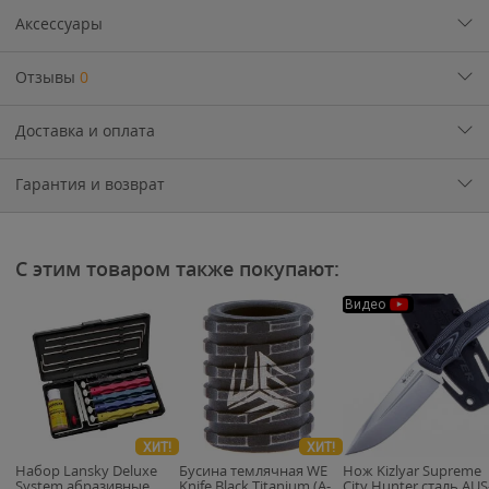
Аксессуары
Отзывы
0
Доставка и оплата
Гарантия и возврат
С этим товаром также покупают:
Видео
ХИТ!
ХИТ!
Набор Lansky Deluxe
Бусина темлячная WE
Нож Kizlyar Supreme
System абразивные
Knife Black Titanium (A-
City Hunter сталь AUS