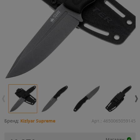
Бренд:
Kizlyar Supreme
Арт.:
4650065059145
Магазин: