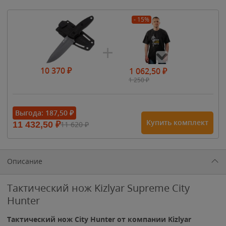
- 15%
10 370
₽
1 062,50
₽
1 250
₽
- 15%
Выгода:
187,50
₽
Купить комплект
11 432,50
₽
11 620
₽
1 615
₽
1 900
₽
1 900
₽
Описание
Тактический нож Kizlyar Supreme City
Hunter
Тактический нож City Hunter от компании Kizlyar