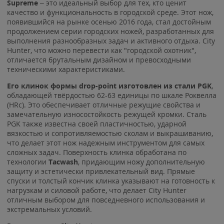
Supreme
– это идеальный выбор для тех, кто ценит
качество и функциональность в городской среде. Этот нож,
появившийся на рынке осенью 2016 года, стал достойным
продолжением серии городских ножей, разработанных для
выполнения разнообразных задач и активного отдыха. City
Hunter, что можно перевести как "городской охотник",
отличается брутальным дизайном и превосходными
техническими характеристиками.
Его клинок формы drop-point изготовлен из стали PGK
,
обладающей твёрдостью 62-63 единицы по шкале Роквелла
(HRc). Это обеспечивает отличные режущие свойства и
замечательную износостойкость режущей кромки. Сталь
PGK также известна своей пластичностью, ударной
вязкостью и сопротивляемостью сколам и выкрашиванию,
что делает этот нож надежным инструментом для самых
сложных задач. Поверхность клинка обработана по
технологии
Tacwash
, придающим ножу дополнительную
защиту и эстетически привлекательный вид. Прямые
спуски и толстый кончик клинка указывают на готовность к
нагрузкам и силовой работе, что делает City Hunter
отличным выбором для повседневного использования и
экстремальных условий.