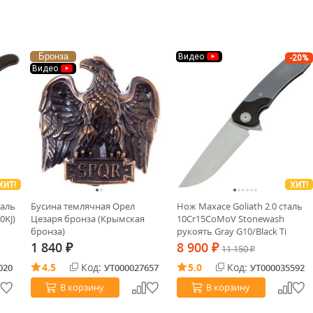
Бронза
Видео
-20%
Видео
ХИТ!
ХИТ!
таль
Бусина темлячная Орел
Нож Maxace Goliath 2.0 cталь
0KJ)
Цезаря бронза (Крымская
10Cr15CoMoV Stonewash
бронза)
рукоять Gray G10/Black Ti
1 840
8 900
₽
₽
11 150
₽
4.5
Код:
5.0
Код:
020
УТ000027657
УТ000035592
В корзину
В корзину