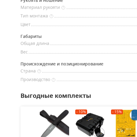
Рукоять и ношение
Материал рукояти
?
Тип монтажа
?
Цвет
Габариты
Общая длина
Вес
Происхождение и позиционирование
Страна
?
Производство
?
Выгодные комплекты
- 10%
- 15%