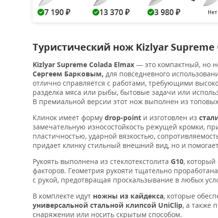
7 190
13 370
3 980
Нет
₽
₽
₽
Туристический нож Kizlyar Supreme 
Kizlyar Supreme Colada Elmax
— это компактный, но 
Сергеем Барковым,
для повседневного использовани
отлично справляется с работами, требующими высокой
разделка мяса или рыбы, бытовые задачи или исполь
В премиальной версии этот нож выполнен из топовых
Клинок имеет форму
drop-point
и изготовлен из
стал
замечательную износостойкость режущей кромки, пр
пластичностью, ударной вязкостью, сопротивляемос
придает клинку стильный внешний вид, но и помогае
Рукоять выполнена из
стеклотекстолита
G10
, который
факторов. Геометрия рукояти тщательно проработана 
с рукой, предотвращая проскальзывание в любых усл
В комплекте идут
ножны из кайдекса
, которые обес
универсальной стальной клипсой UniClip
, а также
снаряжении или носить скрытым способом.