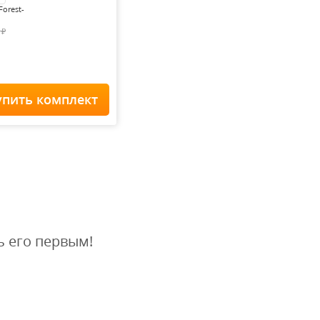
Forest-
0
₽
упить комплект
Home Staff
 900
₽
ь его первым!