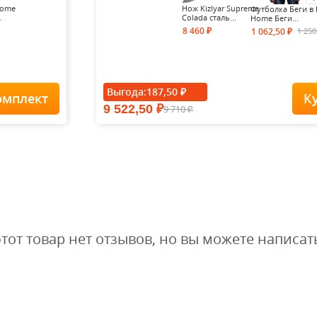
Home
Нож Kizlyar Supreme
Футболка Беги в 
.
Colada сталь...
Home Беги...
8 460
1 25
1 062,50
₽
₽
- 15%
Выгода:
187,50
₽
омплект
К
9 522,50
9 710
₽
Футболка Forest-
₽
Redes...
1 900
1
1 615
₽
₽
этот товар нет отзывов, но вы можете написат