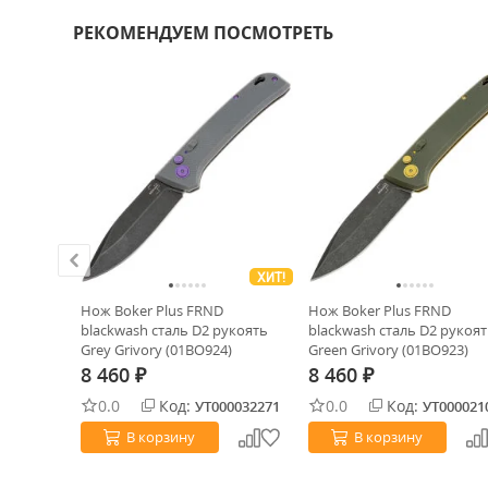
РЕКОМЕНДУЕМ ПОСМОТРЕТЬ
ХИТ!
ХИТ!
 сталь
Нож Boker Plus FRND
Нож Boker Plus FRND
bon Fiber
blackwash сталь D2 рукоять
blackwash сталь D2 рукоя
Grey Grivory (01BO924)
Green Grivory (01BO923)
8 460
8 460
₽
₽
0.0
Код:
0.0
Код:
0000197
УТ000032271
УТ000021
В корзину
В корзину