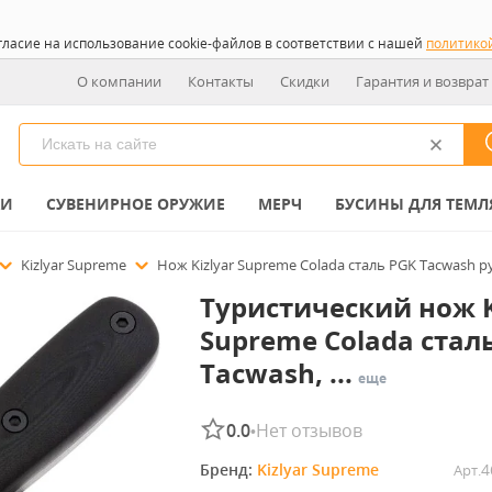
гласие на использование cookie-файлов в соответствии с нашей
политико
О компании
Контакты
Скидки
Гарантия и возврат
КИ
СУВЕНИРНОЕ ОРУЖИЕ
МЕРЧ
БУСИНЫ ДЛЯ ТЕМЛ
Kizlyar Supreme
Нож Kizlyar Supreme Colada сталь PGK Tacwash р
Туристический нож K
Supreme Colada стал
Tacwash, ...
еще
0.0
Нет отзывов
•
Бренд: 
Kizlyar Supreme
4
Арт.