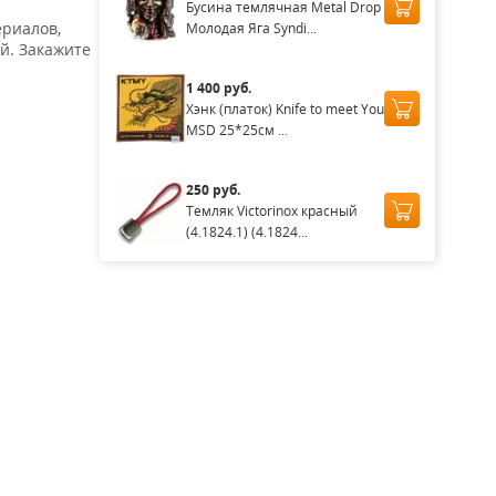
Бусина темлячная Metal Drop
ериалов,
Молодая Яга Syndi...
й. Закажите
1 400 руб.
Хэнк (платок) Knife to meet You
MSD 25*25см ...
250 руб.
Темляк Victorinox красный
(4.1824.1) (4.1824...