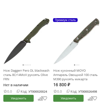
Премиум сталь
Нож Daggerr Pero DL blackwash
Нож кухонный MOYO
сталь 8Cr14MoV рукоять Olive
Аппарель Овощной 100 сталь
FRN
M390 рукоять микарта
Сrazyfiber
16 800
Нет в наличии
₽
0.0
Код:
0.0
Код:
УТ000020024
УТ000026498
Уведомить
Уведомить