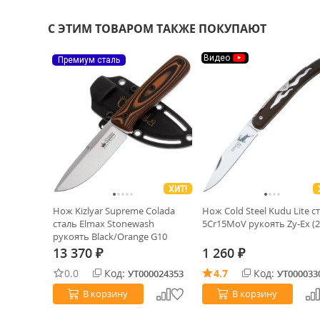
С ЭТИМ ТОВАРОМ ТАКЖЕ ПОКУПАЮТ
Видео
Премиум сталь
ХИТ!
Нож Kizlyar Supreme Colada
Нож Cold Steel Kudu Lite с
сталь Elmax Stonewash
5Cr15MoV рукоять Zy-Ex (2
рукоять Black/Orange G10
13 370
1 260
₽
₽
0.0
Код:
4.7
Код:
УТ000024353
УТ000033
В корзину
В корзину