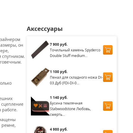
Аксессуары
изайнером
7 900 руб.
размеры, он
Точильный камень Spyderco
ере,
Double Stuff medium...
 спутником.
лговечным.
и
1 100 руб.
Пенал для складного ножа DI-
только
03 Дуб (FDI-DI-0...
1 140 руб.
нешних
Бусина темлячная
т сцепление
Stabwoodstone Любовь,
 работе.
смерть...
снащены
 ремне,
4 980 руб.