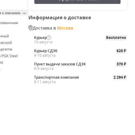
→
и к описанию
Информация о доставке
ированным
Доставка в
Москва
м
очный
Курьер
Бесплатно
10 августа
ческий
Supreme
Курьер СДЭК
620
₽
9-10 августа
 PGK Steel
nt
Пункт выдачи заказов СДЭК
370
₽
8-9 августа
h
Транспортная компания
2 294
₽
9-11 августа