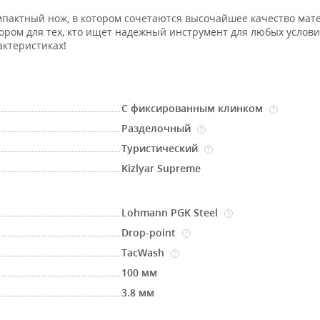
пактный нож, в котором сочетаются высочайшее качество мат
ором для тех, кто ищет надежный инструмент для любых услови
актеристиках!
С фиксированным клинком
?
Разделочный
?
Туристический
?
Kizlyar Supreme
Lohmann PGK Steel
?
Drop-point
?
TacWash
?
100 мм
3.8 мм