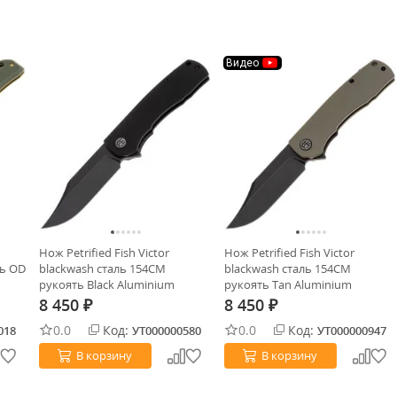
Видео
Нож Petrified Fish Victor
Нож Petrified Fish Victor
ть OD
blackwash сталь 154CM
blackwash сталь 154CM
рукоять Black Aluminium
рукоять Tan Aluminium
8 450
8 450
₽
₽
0.0
Код:
0.0
Код:
018
УТ000000580
УТ000000947
В корзину
В корзину