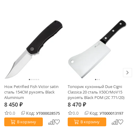
Нож Petrified Fish Victor satin
Топорик кухонный Due Cigni
Но
сталь 154CM рукоять Black
Classica 20 cталь X50CrMoV15
ру
Aluminium
рукоять Black POM (2C 771/20)
8 450
8 470
8
₽
₽
0.0
Код:
0.0
Код:
УТ000028575
УТ000013197
В корзину
В корзину