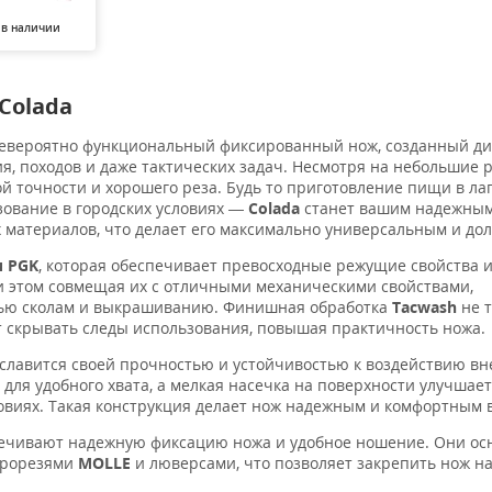
 в наличии
Colada
невероятно функциональный фиксированный нож, созданный д
я, походов и даже тактических задач. Несмотря на небольшие 
 точности и хорошего реза. Будь то приготовление пищи в лаг
зование в городских условиях —
Colada
станет вашим надежным
 материалов, что делает его максимально универсальным и до
и
PGK
, которая обеспечивает превосходные режущие свойства 
и этом совмещая их с отличными механическими свойствами,
тью сколам и выкрашиванию. Финишная обработка
Tacwash
не 
т скрывать следы использования, повышая практичность ножа.
 славится своей прочностью и устойчивостью к воздействию в
для удобного хвата, а мелкая насечка на поверхности улучшае
овиях. Такая конструкция делает нож надежным и комфортным в
печивают надежную фиксацию ножа и удобное ношение. Они о
 прорезями
MOLLE
и люверсами, что позволяет закрепить нож на