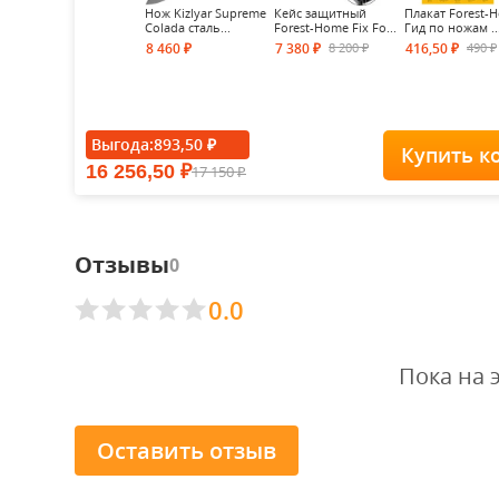
Нож Kizlyar Supreme
Кейс защитный
Плакат Forest-
Colada сталь...
Forest-Home Fix Fo...
Гид по ножам ..
8 200
490
8 460
7 380
416,50
₽
₽
₽
₽
₽
Выгода:
893,50
₽
Купить к
16 256,50
17 150
₽
₽
Отзывы
0
0.0
Пока на 
Оставить отзыв