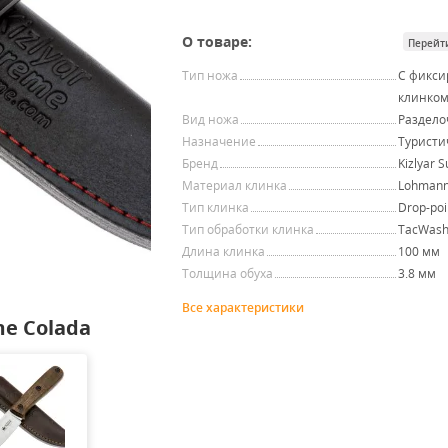
О товаре:
Перейт
Тип ножа
С фикс
клинко
Вид ножа
Раздел
Назначение
Туристи
Бренд
Kizlyar 
Материал клинка
Lohmann
Тип клинка
Drop-poi
Тип обработки клинка
TacWas
Длина клинка
100 мм
Толщина обуха
3.8 мм
Все характеристики
e Colada