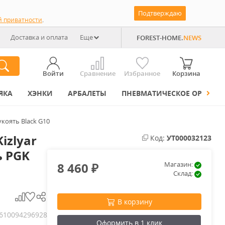
Подтверждаю
й приватности
.
Доставка и оплата
Еще
FOREST-HOME.
NEWS
Войти
Сравнение
Избранное
Корзина
ЯКА
ХЭНКИ
АРБАЛЕТЫ
ПНЕВМАТИЧЕСКОЕ ОРУЖИЕ
укоять Black G10
izlyar
Код:
УТ000032123
ь PGK
8 460
Магазин:
₽
Склад:
В корзину
610094296928
Оформить в 1 клик