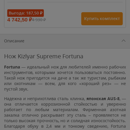
- 15%
Выгода:
187,50
₽
Купить комплект
4 742,50
₽
4 930
₽
1 615
₽
1 900
₽
1 900
₽
Описание
Нож Kizlyar Supreme Fortuna
Fortuna
— идеальный нож для любителей именно рабочих
инструментов, которыми хочется пользоваться постоянно.
Такой нож пригодится на даче а так же туристам, рыбакам
или охотникам — всем, для кого «хороший рез» — не
пустой звук.
Надежна и неприхотлива сталь клинка,
японская AUS-8
, —
она отличается коррозионной стойкостью и уверенно
работает по любым материалам. Фирменная азотная
закалка отлично раскрывает эту сталь – проявляется не
только высокая прочность, но и солидная износостойкость.
Благодаря обуху в 2,4 мм и тонкому сведению, Fortuna