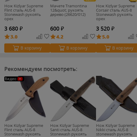
Нож Kizlyar Supreme
Мачете Tramontina
Нож Kizlyar Supreme
Flint сталь AUS-8
12&quot; рукоять
Corsair сталь AUS-8
Stonewash рукоять
дерево (26620/012)
Stonewash рукоять
орех
орех
3 680
₽
600
₽
3 520
₽
3.0
4.2
5.0
В корзину
В корзину
В корзину
Рекомендуем посмотреть:
Видео
Нож Kizlyar Supreme
Нож Kizlyar Supreme
Нож Kizlyar Supreme
Flint сталь AUS-8
Santi сталь AUS-8
Nikki сталь AUS-8
Stonewash рукоять
Stonewash рукоять
stonewash рукоять