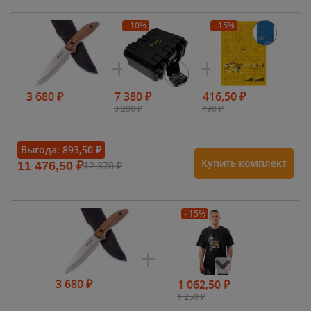
- 10%
- 15%
3 680
₽
7 380
₽
416,50
₽
8 200
₽
490
₽
Выгода:
893,50
₽
Купить комплект
11 476,50
₽
12 370
₽
- 15%
3 680
₽
1 062,50
₽
1 250
₽