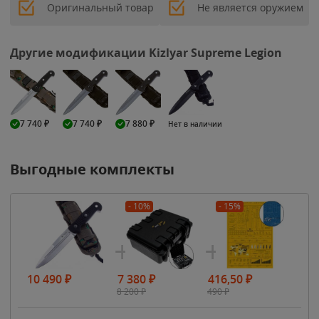
Оригинальный товар
Не является оружием
Другие модификации Kizlyar Supreme Legion
7 740
₽
7 740
₽
7 880
₽
Нет в наличии
Выгодные комплекты
- 10%
- 15%
10 490
₽
7 380
₽
416,50
₽
8 200
₽
490
₽