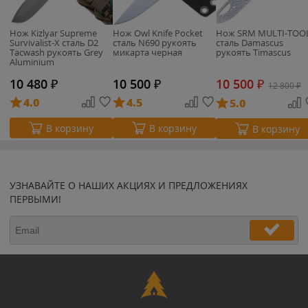
Нож Kizlyar Supreme
Нож Owl Knife Pocket
Нож SRM MULTI-TOO
Survivalist-X сталь D2
сталь N690 рукоять
сталь Damascus
Tacwash рукоять Grey
микарта черная
рукоять Timascus
Aluminium
10 480
₽
10 500
₽
10 500
₽
12 800
₽
4.0
4.5
5.0
В корзину
В корзину
В корзину
УЗНАВАЙТЕ О НАШИХ АКЦИЯХ И ПРЕДЛОЖЕНИЯХ
ПЕРВЫМИ!