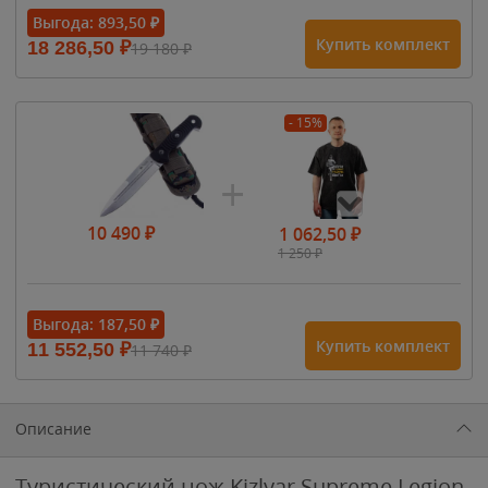
Выгода:
893,50
₽
Купить комплект
18 286,50
₽
19 180
₽
- 15%
10 490
₽
1 062,50
₽
1 250
₽
- 15%
Выгода:
187,50
₽
Купить комплект
11 552,50
₽
11 740
₽
1 615
₽
1 900
₽
1 900
₽
Описание
Туристический нож Kizlyar Supreme Legion