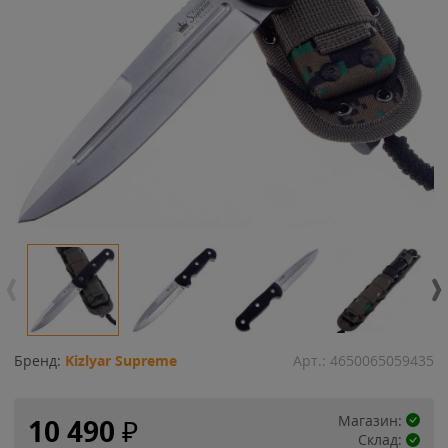
Бренд:
Kizlyar Supreme
Арт.:
4650065059435
Магазин:
10 490
₽
Склад: