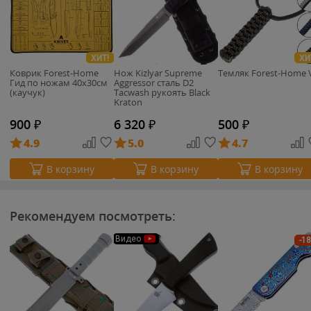
ХИТ!
ХИ
Коврик Forest-Home
Нож Kizlyar Supreme
Темляк Forest-Home 
Гид по ножам 40х30см
Aggressor сталь D2
(каучук)
Tacwash рукоять Black
Kraton
900
₽
6 320
₽
500
₽
4.9
5.0
4.7
В корзину
В корзину
В корзину
Рекомендуем посмотреть:
Видео
-1