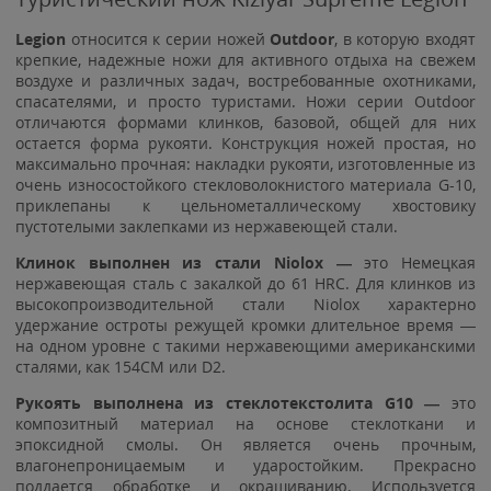
Legion
относится к серии ножей
Outdoor
, в которую входят
крепкие, надежные ножи для активного отдыха на свежем
воздухе и различных задач, востребованные охотниками,
спасателями, и просто туристами. Ножи серии Outdoor
отличаются формами клинков, базовой, общей для них
остается форма рукояти. Конструкция ножей простая, но
максимально прочная: накладки рукояти, изготовленные из
очень износостойкого стекловолокнистого материала G-10,
приклепаны к цельнометаллическому хвостовику
пустотелыми заклепками из нержавеющей стали.
Клинок выполнен из
стали Niolox —
это Немецкая
нержавеющая сталь с закалкой до 61 HRC. Для клинков из
высокопроизводительной стали Niolox характерно
удержание остроты режущей кромки длительное время —
на одном уровне с такими нержавеющими американскими
сталями, как 154CM или D2.
Рукоять выполнена из стеклотекстолита G10 —
это
композитный материал на основе стеклоткани и
эпоксидной смолы. Он является очень прочным,
влагонепроницаемым и ударостойким. Прекрасно
поддается обработке и окрашиванию. Используется