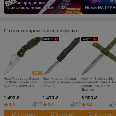
Самые продаваемые
фиксированные ножи | 2025
Ножи НА ГРА
С этим товаром также покупают:
Видео
Видео
ХИТ!
Нож Firebird by Ganzo
Нож Мастер-К Аспид
Нож Mr.Blade Leshiy
F759M-GR cталь 440C
сталь 420 рукоять сталь
stonewash сталь AUS-
рукоять Green GFN
(MA287)
рукоять OD Green
Elastron
1 490
₽
1 470
₽
5 900
₽
5.0
3.9
5.0
В корзину
В корзину
В корзину