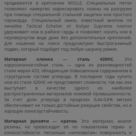
продеваются в крепление MOLLE. Специальные петли
позволяют намертво зафиксировать ножны на разгрузке
при помощи специальной стальной защепки или простого
паракорда. Специальный замок, известный многим по
линейке Tactical Echelon от Kizlyar Supreme плотно
удерживает нож в районе гарды и позволяет носить нож в
перевернутом виде даже без дополнительных креплений.
Для ношения на поясе предусмотрен быстросъемный
подвес, который подойдет под любую ширину ремня.
Материал клинка — сталь 420HC.
Это
коррозионностойкая сталь — одна из разновидностей
стали марки 420, обладающая повышенным содержанием в
структурном составе углерода. В последние годы купить
нож из стали 420HC не представляет сложности, так как она
выступает в качестве одного из наиболее
распространенных материалов ножевой промышленности.
За счет доли углерода в пределах 0,44-0,6% металл
обеспечивает не только достойные режущие свойства, но и
хорошую износоустойчивость.
Материал рукояти — кратон.
Это материал, аналог
резины, но превосходит её по показателям термо- и
износостойкости. Несколько «липковатая» поверхность и