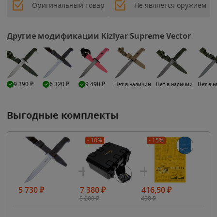
Оригинальный товар
Не является оружием
Другие модификации Kizlyar Supreme Vector
9 390
₽
6 320
₽
9 490
₽
Нет в наличии
Нет в наличии
Нет в 
Выгодные комплекты
- 10%
- 15%
5 730
₽
7 380
₽
416,50
₽
8 200
₽
490
₽