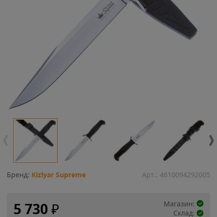
Бренд:
Kizlyar Supreme
Арт.:
4610094292005
Магазин:
5 730
₽
Склад: