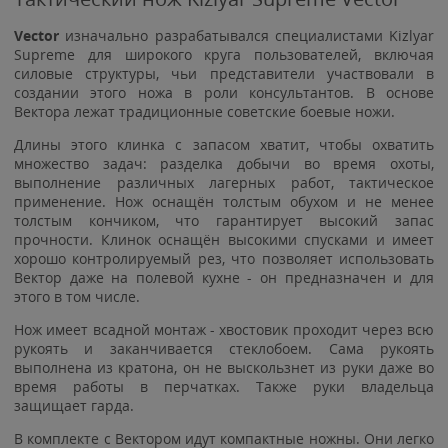
Vector
изначально разрабатывался специалистами Kizlyar
Supreme для широкого круга пользователей, включая
силовые структуры, чьи представители участвовали в
создании этого ножа в роли консультантов. В основе
Вектора лежат традиционные советские боевые ножи.
Длины этого клинка с запасом хватит, чтобы охватить
множество задач: разделка добычи во время охоты,
выполнение различных лагерных работ, тактическое
применение. Нож оснащён толстым обухом и не менее
толстым кончиком, что гарантирует высокий запас
прочности. Клинок оснащён высокими спусками и имеет
хорошо контролируемый рез, что позволяет использовать
Вектор даже на полевой кухне - он предназначен и для
этого в том числе.
Нож имеет всадной монтаж - хвостовик проходит через всю
рукоять и заканчивается стеклобоем. Сама рукоять
выполнена из кратона, он не выскользнет из руки даже во
время работы в перчатках. Также руки владельца
защищает гарда.
В комплекте с Вектором идут компактные ножны. Они легко