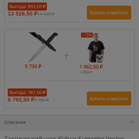
Выгода:
893,50
₽
Купить комплект
13 526,50
₽
14 420
₽
- 15%
5 730
₽
1 062,50
₽
1 250
₽
- 15%
Выгода:
187,50
₽
Купить комплект
6 792,50
₽
6 980
₽
1 615
₽
1 900
₽
1 900
₽
Описание
Тактический нож Kizlyar Supreme Vector