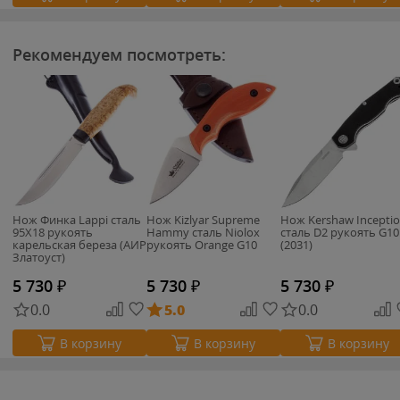
Рекомендуем посмотреть:
Нож Финка Lappi сталь
Нож Kizlyar Supreme
Нож Kershaw Incepti
95Х18 рукоять
Hammy сталь Niolox
сталь D2 рукоять G10
карельская береза (АИР
рукоять Orange G10
(2031)
Златоуст)
5 730
₽
5 730
₽
5 730
₽
0.0
5.0
0.0
В корзину
В корзину
В корзину