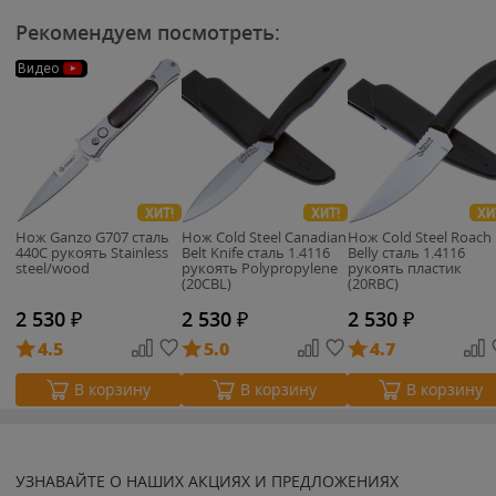
Рекомендуем посмотреть:
Видео
ХИТ!
ХИТ!
ХИ
Нож Ganzo G707 cталь
Нож Cold Steel Canadian
Нож Cold Steel Roach
440C рукоять Stainless
Belt Knife сталь 1.4116
Belly сталь 1.4116
steel/wood
рукоять Polypropylene
рукоять пластик
(20CBL)
(20RBC)
2 530
₽
2 530
₽
2 530
₽
4.5
5.0
4.7
В корзину
В корзину
В корзину
УЗНАВАЙТЕ О НАШИХ АКЦИЯХ И ПРЕДЛОЖЕНИЯХ