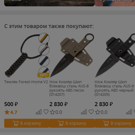
С этим товаром также покупают:
ХИТ!
Темляк Forest-Home V2
Нож Кизляр Шип
Нож Кизляр Шип
блэквош сталь AUS-8
блэквош сталь AUS-8
рукоять ABS песок
рукоять ABS черный
(014207)
(014205)
500
₽
2 830
₽
2 830
₽
4.7
0.0
0.0
В корзину
В корзину
В корзину