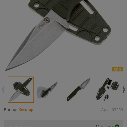
ХИТ!
Бренд:
Кизляр
Арт.:
03259
Магазин: