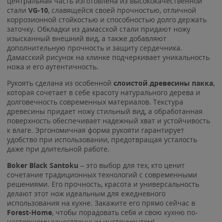
центральная часть изготовлена из высококачественной
стали
VG-10
, славящейся своей прочностью, отличной
коррозионной стойкостью и способностью долго держать
заточку. Обкладки из дамасской стали придают ножу
изысканный внешний вид, а также добавляют
дополнительную прочность и защиту сердечника.
Дамасский рисунок на клинке подчеркивает уникальность
ножа и его аутентичность.
Рукоять сделана из особенной
слоистой древесины пакка
,
которая сочетает в себе красоту натурального дерева и
долговечность современных материалов. Текстура
древесины придает ножу стильный вид, а обработанная
поверхность обеспечивает надежный хват и устойчивость
к влаге. Эргономичная форма рукояти гарантирует
удобство при использовании, предотвращая усталость
даже при длительной работе.
Boker Black Santoku
– это выбор для тех, кто ценит
сочетание традиционных технологий с современными
решениями. Его прочность, красота и универсальность
делают этот нож идеальным для ежедневного
использования на кухне. Закажите его прямо сейчас в
Forest-Home
, чтобы порадовать себя и свою кухню по-
настоящему качественным инструментом!