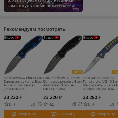
⚔️ ХОЛОДНОЕ ОРУЖИЕ в аниме:
самые культовые ножи и мечи!
Рекомендуем посмотреть:
Видео
Видео
Видео
ХИТ!
ХИ
Нож Kershaw Blur сталь
Нож Kershaw Blur сталь
Нож Mcusta Katana
Damascus рукоять Blue
Damascus рукоять Black
Tanto сталь VG-10 San
Aluminium/Trac-Tec
Aluminium/Trac-Tec
Mai рукоять Blue/Yel
(1670NBDAM)
(1670BLKDAM)
Aluminium (MC-0042C
23 220
₽
23 220
₽
23 280
₽
0.0
0.0
0.0
В корзину
В корзину
В корзину