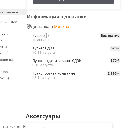
→
и к описанию
Информация о доставке
ированным
Доставка в
Москва
м
очный
Курьер
Бесплатно
10 августа
ый
езки,
Курьер СДЭК
620
₽
10-11 августа
чный,
сальный
Пункт выдачи заказов СДЭК
370
₽
9-10 августа
Krupp
Транспортная компания
2 193
₽
12-14 августа
oV15)
Аксессуары
 на кухне! В