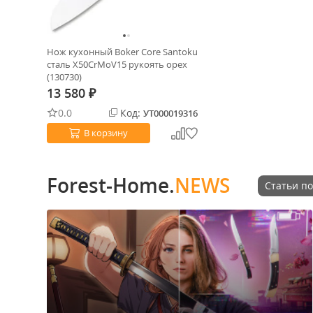
Нож кухонный Boker Core Santoku
сталь X50CrMoV15 рукоять орех
(130730)
13 580
₽
0.0
Код:
УТ000019316
В корзину
Forest-Home.
NEWS
Статьи по