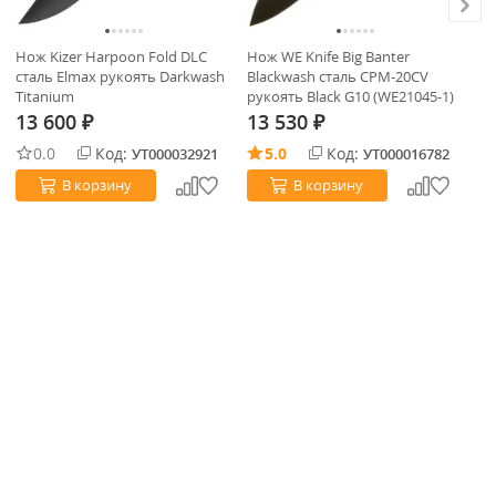
Нож Kizer Harpoon Fold DLC
Нож WE Knife Big Banter
Но
сталь Elmax рукоять Darkwash
Blackwash сталь CPM-20CV
ст
Titanium
рукоять Black G10 (WE21045-1)
G1
13 600
13 530
1
₽
₽
0.0
Код:
5.0
Код:
УТ000032921
УТ000016782
В корзину
В корзину