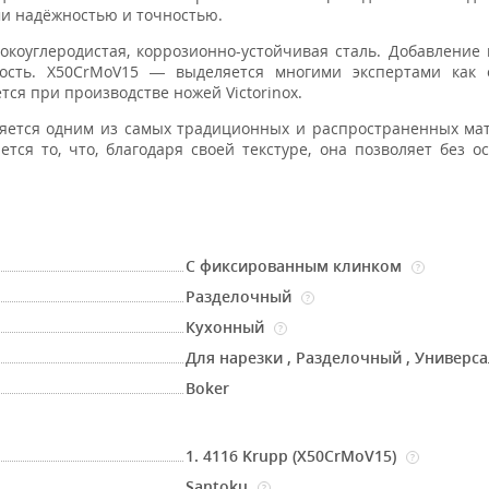
ми надёжностью и точностью.
окоуглеродистая, коррозионно-устойчивая сталь. Добавление
ость. X50CrMoV15 — выделяется многими экспертами как 
тся при производстве ножей Victorinox.
яется одним из самых традиционных и распространенных ма
ся то, что, благодаря своей текстуре, она позволяет без о
С фиксированным клинком
?
Разделочный
?
Кухонный
?
Для нарезки
,
Разделочный
,
Универс
Boker
1. 4116 Krupp (X50CrMoV15)
?
Santoku
?