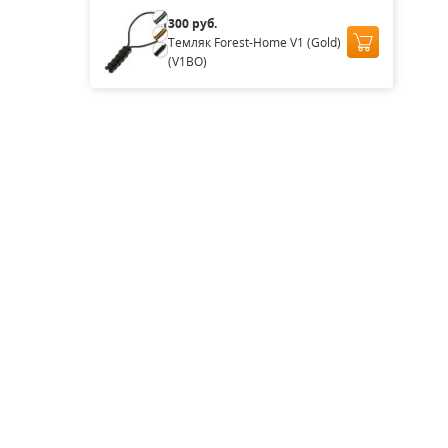
300 руб.
Темляк Forest-Home V1 (Gold)
(V1BO)