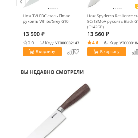
rion сталь
Нож TVI EDC сталь Elmax
Нож Spyderco Resilience с
on Fiber
рукоять White/Grey G10
8Cr13MoV рукоять Black G
(C142GP)
13 590
13 560
₽
₽
0.0
Код:
4.6
Код:
0025223
УТ000032147
УТ000018
В корзину
В корзину
ВЫ НЕДАВНО СМОТРЕЛИ