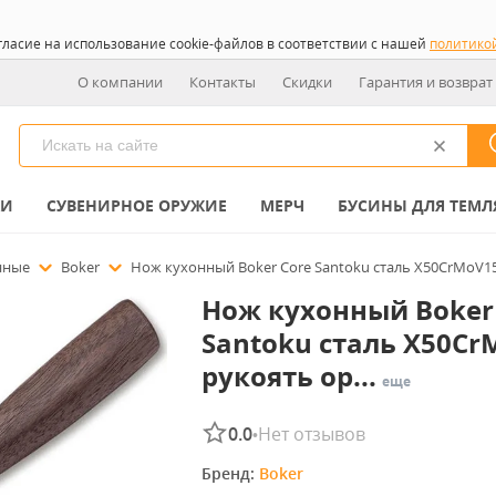
гласие на использование cookie-файлов в соответствии с нашей
политико
О компании
Контакты
Скидки
Гарантия и возврат
КИ
СУВЕНИРНОЕ ОРУЖИЕ
МЕРЧ
БУСИНЫ ДЛЯ ТЕМЛ
нные
Boker
Нож кухонный Boker Core Santoku сталь X50CrMoV15
Нож кухонный Boker
Santoku сталь X50Cr
рукоять ор...
еще
0.0
Нет отзывов
•
Бренд: 
Boker