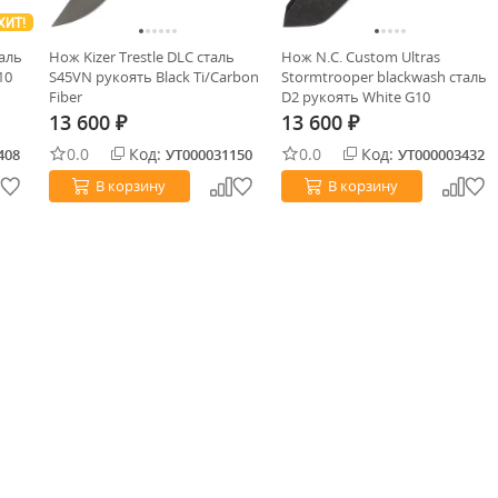
ХИТ!
таль
Нож Kizer Trestle DLC сталь
Нож N.C. Custom Ultras
10
S45VN рукоять Black Ti/Carbon
Stormtrooper blackwash сталь
Fiber
D2 рукоять White G10
13 600
13 600
₽
₽
0.0
Код:
0.0
Код:
408
УТ000031150
УТ000003432
В корзину
В корзину