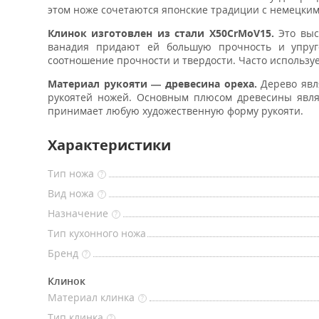
этом ноже сочетаются японские традиции с немецки
Клинок изготовлен из стали X50CrMoV15.
Это выс
ванадия придают ей большую прочность и упруг
соотношение прочности и твердости. Часто используе
Материал рукояти — древесина ореха.
Дерево явл
рукоятей ножей. Основным плюсом древесины являет
принимает любую художественную форму рукояти.
Характеристики
Тип ножа
?
Вид ножа
?
Назначение
?
Тип кухонного ножа
Бренд
?
Клинок
Материал клинка
?
Тип клинка
?