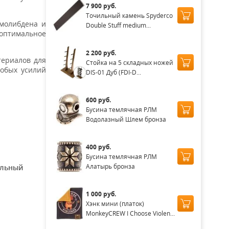
7 900 руб.
Точильный камень Spyderco
 молибдена и
Double Stuff medium...
оптимальное
2 200 руб.
териалов для
Стойка на 5 складных ножей
собых усилий
DIS-01 Дуб (FDI-D...
600 руб.
Бусина темлячная РЛМ
Водолазный Шлем бронза
400 руб.
Бусина темлячная РЛМ
Алатырь бронза
альный
1 000 руб.
Хэнк мини (платок)
MonkeyCREW I Choose Violen...