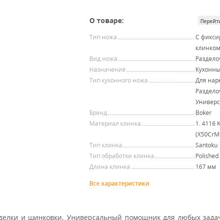
О товаре:
Перейт
Тип ножа
С фикс
клинко
Вид ножа
Раздел
Назначение
Кухонн
Тип кухонного ножа
Для нар
Раздело
Универ
Бренд
Boker
Материал клинка
1. 4116 
(X50CrM
Тип клинка
Santoku
Тип обработки клинка
Polished
Длина клинка
167 мм
Все характеристики
делки и шинковки. Универсальный помощник для любых задач