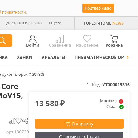
Подтверждаю
й приватности
.
Доставка и оплата
Еще
FOREST-HOME.
NEWS
Войти
Сравнение
Избранное
Корзина
ЯКА
ХЭНКИ
АРБАЛЕТЫ
ПНЕВМАТИЧЕСКОЕ ОРУЖИЕ
 рукоять орех (130730)
 Core
Код:
УТ000019316
MoV15,
13 580
Магазин:
₽
Склад:
В корзину
130730
Арт.
Оформить в 1 клик