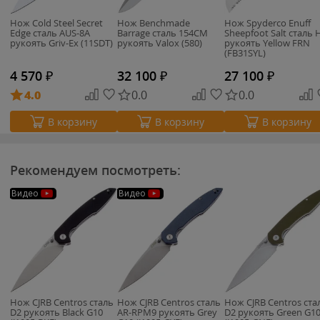
Нож Cold Steel Secret
Нож Benchmade
Нож Spyderco Enuff
Edge сталь AUS-8A
Barrage сталь 154CM
Sheepfoot Salt сталь 
рукоять Griv-Ex (11SDT)
рукоять Valox (580)
рукоять Yellow FRN
(FB31SYL)
4 570
₽
32 100
₽
27 100
₽
4.0
0.0
0.0
В корзину
В корзину
В корзину
Рекомендуем посмотреть:
Видео
Видео
Нож CJRB Centros сталь
Нож CJRB Centros сталь
Нож CJRB Centros ста
D2 рукоять Black G10
AR-RPM9 рукоять Grey
D2 рукоять Green G1