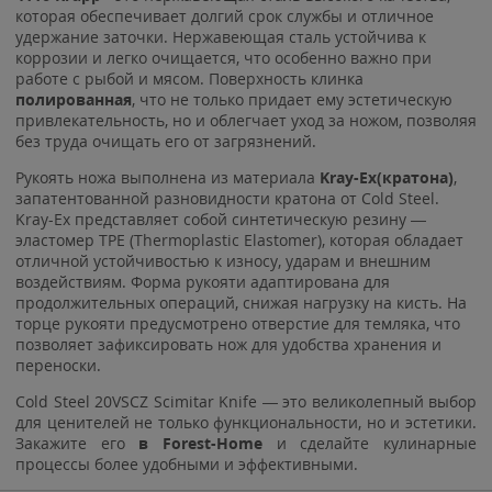
которая обеспечивает долгий срок службы и отличное
удержание заточки. Нержавеющая сталь устойчива к
коррозии и легко очищается, что особенно важно при
работе с рыбой и мясом. Поверхность клинка
полированная
, что не только придает ему эстетическую
привлекательность, но и облегчает уход за ножом, позволяя
без труда очищать его от загрязнений.
Рукоять ножа выполнена из материала
Kray-Ex(кратона)
,
запатентованной разновидности кратона от Cold Steel.
Kray-Ex представляет собой синтетическую резину —
эластомер TPE (Thermoplastic Elastomer), которая обладает
отличной устойчивостью к износу, ударам и внешним
воздействиям. Форма рукояти адаптирована для
продолжительных операций, снижая нагрузку на кисть. На
торце рукояти предусмотрено отверстие для темляка, что
позволяет зафиксировать нож для удобства хранения и
переноски.
Cold Steel 20VSCZ Scimitar Knife — это великолепный выбор
для ценителей не только функциональности, но и эстетики.
Закажите его
в Forest-Home
и сделайте кулинарные
процессы более удобными и эффективными.