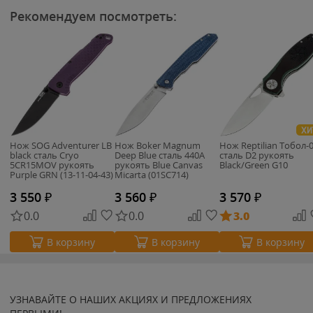
Рекомендуем посмотреть:
ХИ
Нож SOG Adventurer LB
Нож Boker Magnum
Нож Reptilian Тобол-
black сталь Cryo
Deep Blue сталь 440A
сталь D2 рукоять
5CR15MOV рукоять
рукоять Blue Canvas
Black/Green G10
Purple GRN (13-11-04-43)
Micarta (01SC714)
3 550
₽
3 560
₽
3 570
₽
0.0
0.0
3.0
В корзину
В корзину
В корзину
УЗНАВАЙТЕ О НАШИХ АКЦИЯХ И ПРЕДЛОЖЕНИЯХ