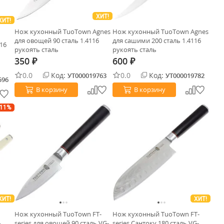
ХИТ!
ХИТ!
Нож кухонный TuoTown Agnes
Нож кухонный TuoTown Agnes
для овощей 90 сталь 1.4116
для сашими 200 сталь 1.4116
116
рукоять сталь
рукоять сталь
350
600
₽
₽
0.0
Код:
0.0
Код:
УТ000019763
УТ000019782
596
В корзину
В корзину
-11%
ХИТ!
ХИТ!
Нож кухонный TuoTown FT-
Нож кухонный TuoTown FT-
ь
series для овощей 90 сталь VG-
series Сантоку 180 сталь VG-