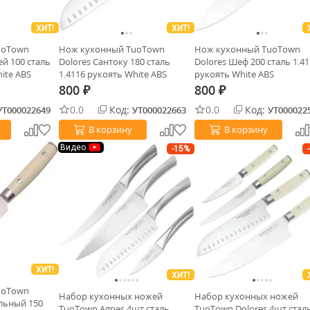
ХИТ!
ХИТ!
uoTown
Нож кухонный TuoTown
Нож кухонный TuoTown
ей 100 сталь
Dolores Сантоку 180 сталь
Dolores Шеф 200 сталь 1.4
ite ABS
1.4116 рукоять White ABS
рукоять White ABS
800
800
₽
₽
0.0
Код:
0.0
Код:
УТ000022649
УТ000022663
УТ000022
В корзину
В корзину
Видео
-15%
ХИТ!
ХИТ!
uoTown
Набор кухонных ножей
Набор кухонных ножей
льный 150
TuoTown Agnes 4шт сталь
TuoTown Dolores 4шт стал