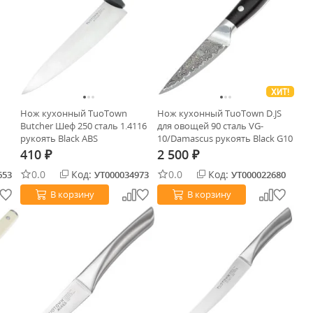
ХИТ!
Нож кухонный TuoTown
Нож кухонный TuoTown D.JS
Butcher Шеф 250 сталь 1.4116
для овощей 90 сталь VG-
рукоять Black ABS
10/Damascus рукоять Black G10
410
2 500
₽
₽
0.0
Код:
0.0
Код:
653
УТ000034973
УТ000022680
В корзину
В корзину