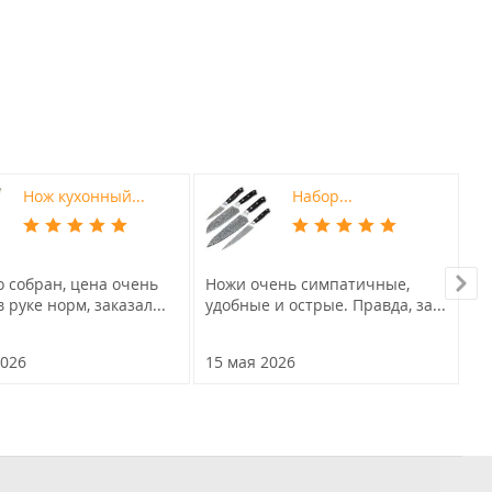
Нож кухонный...
Набор...
о собран, цена очень
Ножи очень симпатичные,
О
в руке норм, заказал...
удобные и острые. Правда, за...
До
кр
2026
15 мая 2026
29