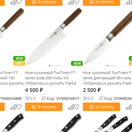
В корзину
В корзину
NEW
ХИТ!
NEW
oTown FT-
Нож кухонный TuoTown FT-
Нож кухонный TuoTown FT
ьный 150
series Шеф 200 сталь VG-
series для овощей 90 сталь
scus рукоять
10/Damascus рукоять Pakka
10/Damascus рукоять Pakk
Wood
Wood
4 500
2 500
₽
₽
0.0
Код:
0.0
Код:
УТ000034888
УТ000030077
УТ000020
В корзину
В корзину