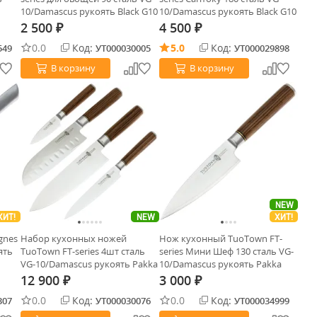
10/Damascus рукоять Black G10
10/Damascus рукоять Black G10
2 500
4 500
₽
₽
0.0
Код:
5.0
Код:
549
УТ000030005
УТ000029898
В корзину
В корзину
NEW
ХИТ!
NEW
ХИТ!
gnes
Набор кухонных ножей
Нож кухонный TuoTown FT-
ять
TuoTown FT-series 4шт сталь
series Мини Шеф 130 сталь VG-
VG-10/Damascus рукоять Pakka
10/Damascus рукоять Pakka
Wood
Wood
12 900
3 000
₽
₽
0.0
Код:
0.0
Код:
307
УТ000030076
УТ000034999