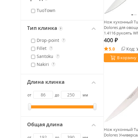
TuoTown
Нож кухонный T
Тип клинка
Dolores для овощ
?
1.4116 рукоять Wh
400
Drop-point
₽
?
Fillet
5.0
Код:
?
Santoku
?
В корзину
Nakiri
?
Длина клинка
от
до
мм
Общая длина
Нож кухонный T
Dolores Универса
от
до
мм