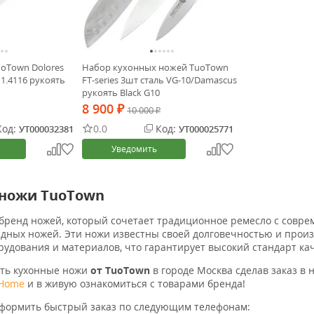
oTown Dolores
Набор кухонных ножей TuoTown
 1.4116 рукоять
FT-series 3шт сталь VG-10/Damascus
рукоять Black G10
8 900
₽
10 000
₽
од:
0.0
Код:
УТ000032381
УТ000025771
Уведомить
 ножи TuoTown
бренд ножей, который сочетает традиционное ремесло с совр
адных ножей. Эти ножи известны своей долговечностью и прои
рудования и материалов, что гарантирует высокий стандарт кач
ить кухонные ножи
от TuoTown
в городе Москва сделав заказ в
-Home
и в живую ознакомиться с товарами бренда!
оформить быстрый заказ по следующим телефонам: