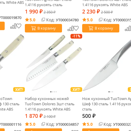
ять White ABS
1.4116 рукоять сталь
1.4116 рукоять White ABS
1 990
2 230
₽
2 350
₽
2 500
₽
₽
УТ000019870
5.0
Код:
5.0
Код:
УТ000034780
УТ000031
В корзину
В корзину
-11%
ХИТ!
ХИТ!
uoTown
Набор кухонных ножей
Нож кухонный TuoTown A
 130 сталь
TuoTown Dolores 3шт сталь
Шеф 130 сталь 1.4116 руко
ite ABS
1.4116 рукоять White ABS
сталь
1 870
500
₽
2 100
₽
₽
5.0
Код:
5.0
Код:
УТ000001116
УТ000034857
УТ000032