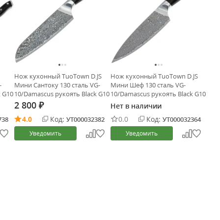
Нож кухонный TuoTown D.JS
Нож кухонный TuoTown D.JS
-
Мини Сантоку 130 сталь VG-
Мини Шеф 130 сталь VG-
k G10
10/Damascus рукоять Black G10
10/Damascus рукоять Black G10
2 800
Нет в наличии
₽
4.0
Код:
0.0
Код:
738
УТ000032382
УТ000032364
Уведомить
Уведомить