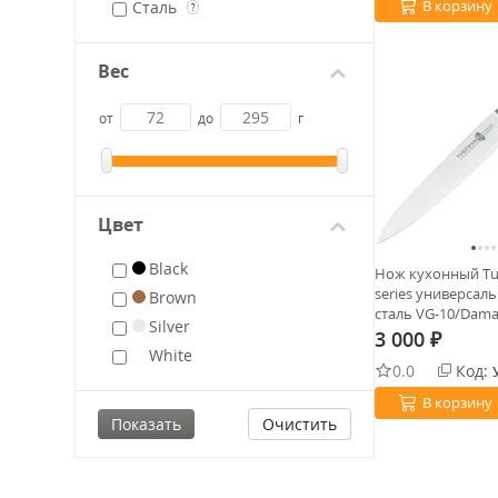
В корзину
Сталь
?
Вес
от
до
г
Цвет
Black
Нож кухонный Tu
series универсал
Brown
сталь VG-10/Dama
Silver
Pakka Wood
3 000
₽
White
0.0
Код:
В корзину
Очистить