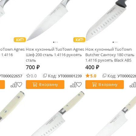
ХИТ!
ХИТ!
oTown Agnes
Нож кухонный TuoTown Agnes
Нож кухонный TuoTown
 1.4116
Шеф 200 сталь 1.4116 рукоять
Butcher Сантоку 180 сталь
сталь
1.4116 рукоять Black ABS
700
400
₽
₽
0.0
Код:
5.0
Код:
УТ000022657
УТ000001239
УТ000022
В корзину
В корзину