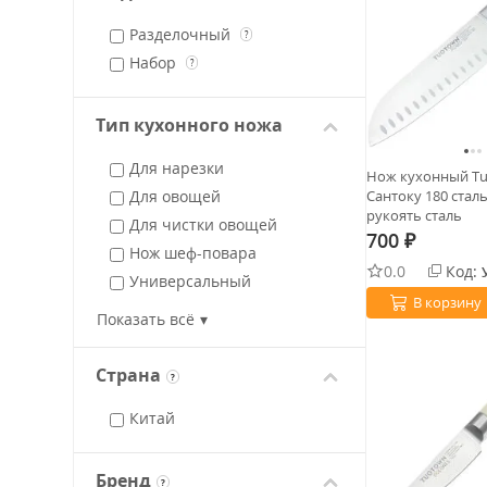
Разделочный
?
Набор
?
Тип кухонного ножа
Для нарезки
Нож кухонный Tu
Для овощей
Сантоку 180 сталь
рукоять сталь
Для чистки овощей
700
₽
Нож шеф-повара
0.0
Код:
Универсальный
В корзину
Филейный
Показать всё
Страна
?
Китай
Бренд
?