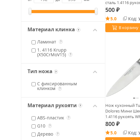
сталь 1.4116 руко
500
₽
5.0
Код:
В корзину
Материал клинка
?
Ламинат
?
1. 4116 Krupp
(X50CrMoV15)
?
Тип ножа
?
С фиксированным
клинком
?
Материал рукояти
Нож кухонный T
?
Dolores Мини Шеф
1.4116 рукоять Wh
ABS-пластик
?
800
₽
G10
?
5.0
Код:
Дерево
?