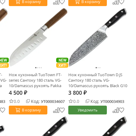
В корзину
В корзину
NEW
NEW
ХИТ!
ХИТ!
-
Нож кухонный TuoTown FT-
Нож кухонный TuoTown D.JS
 VG-
series Сантоку 180 сталь VG-
Сантоку 180 сталь VG-
a
10/Damascus рукоять Pakka
10/Damascus рукоять Black G10
Wood
4 500
3 800
₽
₽
0.0
Код:
0.0
Код:
483
УТ000034607
УТ000034903
В корзину
Уведомить