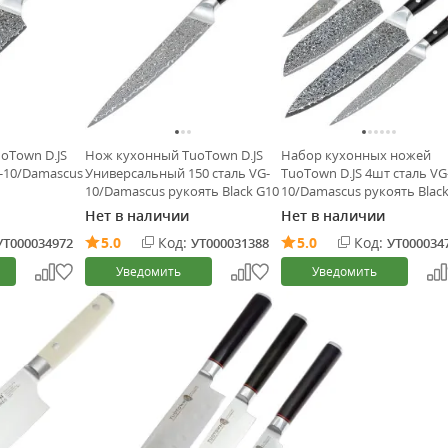
oTown D.JS
Нож кухонный TuoTown D.JS
Набор кухонных ножей
-10/Damascus
Универсальный 150 сталь VG-
TuoTown D.JS 4шт сталь VG
10/Damascus рукоять Black G10
10/Damascus рукоять Blac
Нет в наличии
Нет в наличии
5.0
Код:
5.0
Код:
УТ000034972
УТ000031388
УТ000034
Уведомить
Уведомить