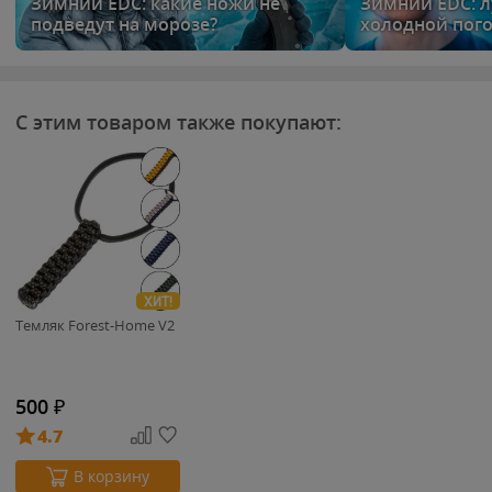
Зимний EDC: какие ножи не
Зимний EDC: 
подведут на морозе?
холодной пог
С этим товаром также покупают:
ХИТ!
Темляк Forest-Home V2
500
₽
4.7
В корзину