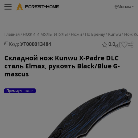
Москва
Главная
НОЖИ И МУЛЬТИТУЛЫ
Ножи
По Бренду
Kunwu
Нож Ku
Код:
УТ000013484
0.0
Складной нож Kunwu X-Padre DLC
сталь Elmax, рукоять Black/Blue G-
mascus
Премиум сталь