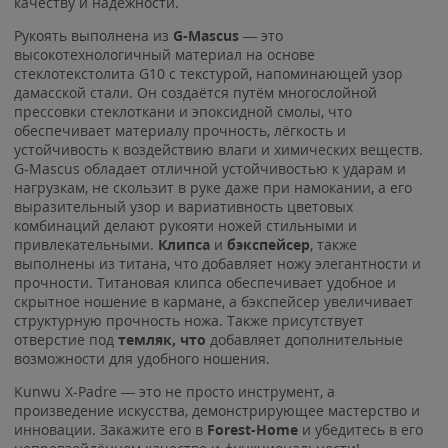
качеству и надёжности.
Рукоять выполнена из
G-Mascus
— это
высокотехнологичный материал на основе
стеклотекстолита G10 с текстурой, напоминающей узор
дамасской стали. Он создаётся путём многослойной
прессовки стеклоткани и эпоксидной смолы, что
обеспечивает материалу прочность, лёгкость и
устойчивость к воздействию влаги и химических веществ.
G-Mascus обладает отличной устойчивостью к ударам и
нагрузкам, не скользит в руке даже при намокании, а его
выразительный узор и вариативность цветовых
комбинаций делают рукояти ножей стильными и
привлекательными.
Клипса
и
бэкспейсер
, также
выполнены из титана, что добавляет ножу элегантности и
прочности. Титановая клипса обеспечивает удобное и
скрытное ношение в кармане, а бэкспейсер увеличивает
структурную прочность ножа. Также присутствует
отверстие под
темляк, что
добавляет дополнительные
возможности для удобного ношения.
Kunwu X-Padre — это не просто инструмент, а
произведение искусства, демонстрирующее мастерство и
инновации. Закажите его в
Forest-Home
и убедитесь в его