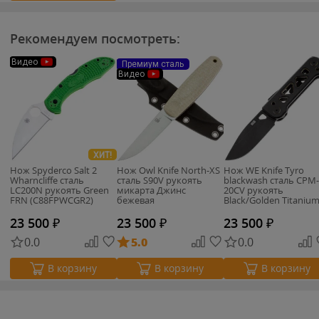
Рекомендуем посмотреть:
Видео
Премиум сталь
Видео
ХИТ!
Нож Spyderco Salt 2
Нож Owl Knife North-XS
Нож WE Knife Tyro
Wharncliffe сталь
сталь S90V рукоять
blackwash сталь CPM-
LC200N рукоять Green
микарта Джинс
20CV рукоять
FRN (C88FPWCGR2)
бежевая
Black/Golden Titaniu
(WE24001-1)
23 500
₽
23 500
₽
23 500
₽
0.0
5.0
0.0
В корзину
В корзину
В корзину