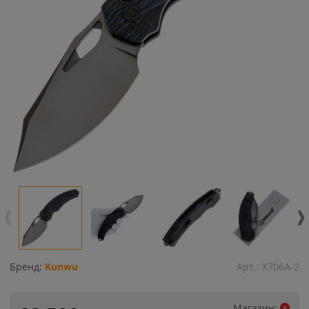
Бренд:
Kunwu
Арт.:
X706A-2
Магазин: