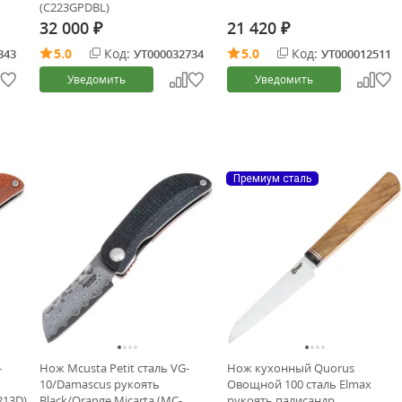
(C223GPDBL)
32 000
21 420
₽
₽
5.0
Код:
5.0
Код:
343
УТ000032734
УТ000012511
Уведомить
Уведомить
Премиум сталь
-
Нож Mcusta Petit сталь VG-
Нож кухонный Quorus
10/Damascus рукоять
Овощной 100 сталь Elmax
213D)
Black/Orange Micarta (MC-
рукоять палисандр