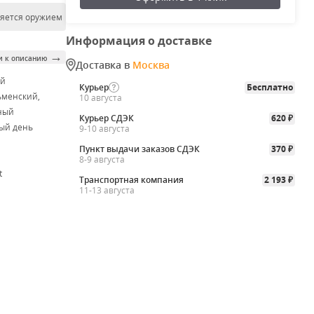
ляется оружием
Информация о доставке
→
и к описанию
Доставка в
Москва
ой
Курьер
Бесплатно
менский,
10 августа
ный
Курьер СДЭК
620
₽
ый день
9-10 августа
Пункт выдачи заказов СДЭК
370
₽
8-9 августа
t
Транспортная компания
2 193
₽
11-13 августа