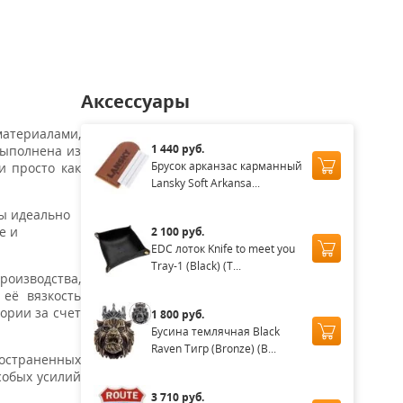
аличии
Нет в наличии
Нет в наличии
Нет в наличии
Нет в нал
Аксессуары
атериалами,
1 440 руб.
выполнена из
Брусок арканзас карманный
и просто как
Lansky Soft Arkansa...
цы идеально
е и
2 100 руб.
EDC лоток Knife to meet you
Tray-1 (Black) (T...
роизводства,
 её вязкость
ории за счет
1 800 руб.
Бусина темлячная Black
Raven Тигр (Bronze) (B...
остраненных
собых усилий
3 710 руб.