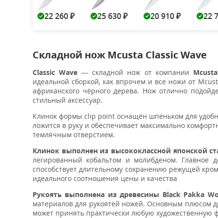
22 260
25 630
20 910
22 
₽
₽
₽
Складной нож Mcusta Classic Wave
Classic Wave
— складной нож от компании
Mcusta
идеальной сборкой, как впрочем и все ножи от Mcust
африканского чёрного дерева. Нож отлично подойде
стильный аксессуар.
Клинок формы clip point оснащён шпеньком для удоб
ложится в руку и обеспечивает максимально комфорт
темлячным отверстием.
Клинок выполнен из высококлассной японской ст
легированный кобальтом и молибденом. Главное д
способствует длительному сохранению режущей кромк
идеального соотношения цены и качества
Рукоять выполнена из древесины Black Pakka Wo
материалов для рукоятей ножей. Основным плюсом дре
может принять практически любую художественную ф