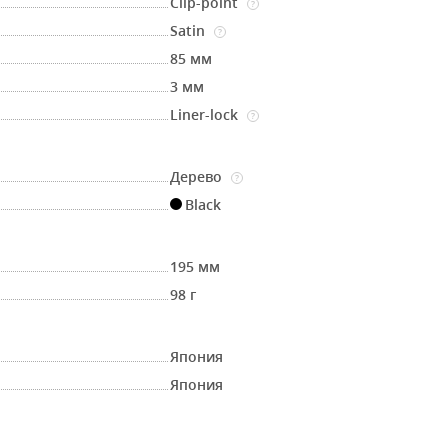
Clip-point
?
Satin
?
85 мм
3 мм
Liner-lock
?
Дерево
?
Black
195 мм
98 г
Япония
Япония