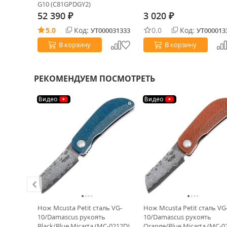
p Polymer
G10 (C81GPDGY2)
52 390
3 020
₽
₽
5.0
Код:
0.0
Код:
0021776
УТ000031333
УТ000013
В корзину
В корзину
РЕКОМЕНДУЕМ ПОСМОТРЕТЬ
Видео
Видео
сталь
Нож Mcusta Petit сталь VG-
Нож Mcusta Petit сталь VG
евый G10
10/Damascus рукоять
10/Damascus рукоять
Black/Blue Micarta (MC-0212D)
Orange/Blue Micarta (MC-0