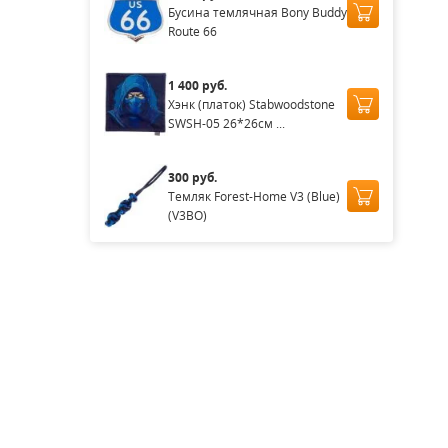
Бусина темлячная Bony Buddy
Route 66
1 400 руб.
Хэнк (платок) Stabwoodstone
SWSH-05 26*26см ...
300 руб.
Темляк Forest-Home V3 (Blue)
(V3BO)