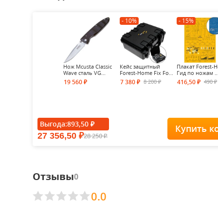
- 10%
- 15%
Нож Mcusta Classic
Кейс защитный
Плакат Forest-
Wave сталь VG...
Forest-Home Fix Fo...
Гид по ножам ..
8 200
490
19 560
7 380
416,50
₽
₽
₽
₽
₽
Выгода:
893,50
₽
Купить к
27 356,50
28 250
₽
₽
Отзывы
0
0.0