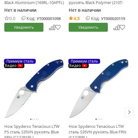
Black Aluminium (169RL-10APFL)
рукоять Black Polymer (210T-
ру
10APPMBK)
(2
Нет в наличии
Нет в наличии
Не
0.0
Код:
4.5
Код:
УТ000001098
УТ000020119
Уведомить
Уведомить
Премиум сталь
Премиум сталь
Видео
Видео
Нож Spyderco Tenacious LTW
Нож Spyderco Tenacious LTW
Но
PS сталь S35VN рукоять Blue
сталь S35VN рукоять Blue FRN
ст
FRN (C122PSBL)
(C122PBL)
Al