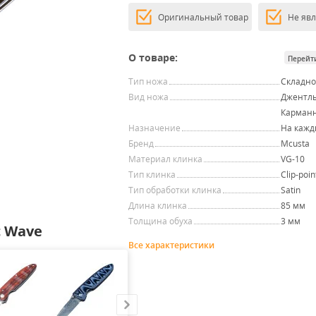
Оригинальный товар
Не яв
О товаре:
Перейт
Тип ножа
Складн
Вид ножа
Джентль
Карман
Назначение
На кажд
Бренд
Mcusta
Материал клинка
VG-10
Тип клинка
Clip-poin
Тип обработки клинка
Satin
Длина клинка
85 мм
Толщина обуха
3 мм
c Wave
Все характеристики