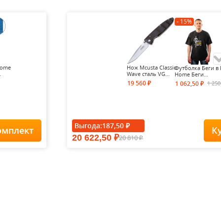
- 15%
Home
Нож Mcusta Classic
Футболка Беги в 
.
Wave сталь VG...
Home Беги...
19 560
1 25
1 062,50
₽
₽
- 15%
Выгода:
187,50
₽
омплект
К
20 622,50
20 810
₽
Футболка Forest-
₽
Redes...
1 900
1
1 615
₽
₽