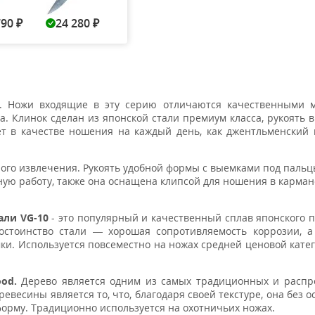
790
24 280
Нет в наличии
Нет в наличии
Нет в н
₽
₽
. Ножи входящие в эту серию отличаются качественными м
a. Клинок сделан из японской стали премиум класса, рукоять 
т в качестве ношения на каждый день, как джентльменский 
ного извлечения. Рукоять удобной формы с выемками под паль
ную работу, также она оснащена клипсой для ношения в карман
али VG-10
- это популярный и качественный сплав японского п
остоинство стали — хорошая сопротивляемость коррозии, а
и. Используется повсеместно на ножах средней ценовой катег
od.
Дерево является одним из самых традиционных и распр
весины является то, что, благодаря своей текстуре, она без о
орму. Традиционно используется на охотничьих ножах.