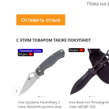
Пока на 
Оставить отзыв
С ЭТИМ ТОВАРОМ ТАКЖЕ ПОКУПАЮТ
Видео
Премиум сталь
Видео
am-Lok PS
Нож Spyderco Paramilitary 2
Нож Black Fox Throwing Kn
90MK
сталь Maxamet рукоять Gray
сталь 440 (BF-720)