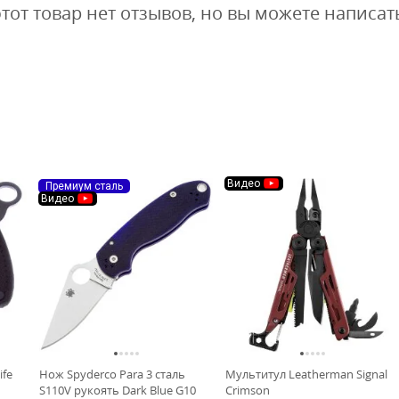
этот товар нет отзывов, но вы можете написат
Видео
Премиум сталь
Видео
ife
Нож Spyderco Para 3 сталь
Мультитул Leatherman Signal
S110V рукоять Dark Blue G10
Crimson