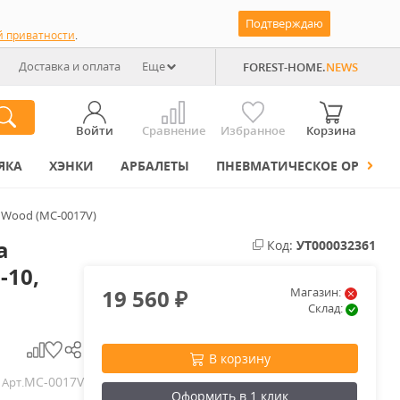
Подтверждаю
й приватности
.
Доставка и оплата
Еще
FOREST-HOME.
NEWS
Войти
Сравнение
Избранное
Корзина
ЯКА
ХЭНКИ
АРБАЛЕТЫ
ПНЕВМАТИЧЕСКОЕ ОРУЖИЕ
a Wood (MC-0017V)
a
Код:
УТ000032361
-10,
19 560
Магазин:
₽
Склад:
В корзину
MC-0017V
Арт.
Оформить в 1 клик