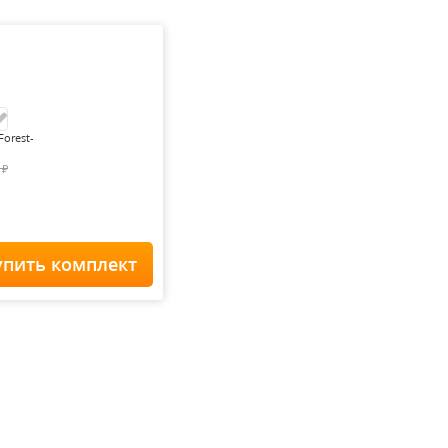
Forest-
0
₽
упить комплект
Home Staff
 900
₽