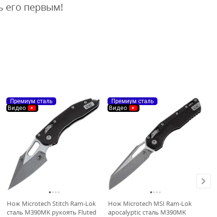
ь его первым!
Премиум сталь
Премиум сталь
П
Видео
Видео
С
Нож Microtech Stitch Ram-Lok
Нож Microtech MSI Ram-Lok
Но
сталь M390MK рукоять Fluted
apocalyptic сталь M390MK
st