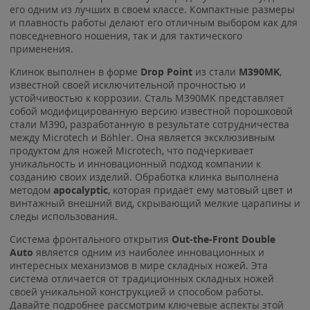
его одним из лучших в своем классе. Компактные размеры
и плавность работы делают его отличным выбором как для
повседневного ношения, так и для тактического
применения.
Клинок выполнен в форме
Drop Point
из стали
M390MK
,
известной своей исключительной прочностью и
устойчивостью к коррозии. Сталь M390MK представляет
собой модифицированную версию известной порошковой
стали M390, разработанную в результате сотрудничества
между Microtech и Böhler. Она является эксклюзивным
продуктом для ножей Microtech, что подчеркивает
уникальность и инновационный подход компании к
созданию своих изделий. Обработка клинка выполнена
методом
apocalyptic
, которая придаёт ему матовый цвет и
винтажный внешний вид, скрывающий мелкие царапины и
следы использования.
Система фронтального открытия
Out-the-Front Double
Auto
является одним из наиболее инновационных и
интересных механизмов в мире складных ножей. Эта
система отличается от традиционных складных ножей
своей уникальной конструкцией и способом работы.
Давайте подробнее рассмотрим ключевые аспекты этой