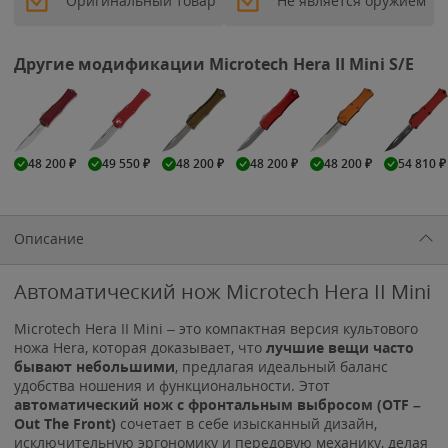
Оригинальный товар
Не является оружием
Другие модификации Microtech Hera II Mini S/E
48 200
₽
49 550
₽
48 200
₽
48 200
₽
48 200
₽
54 810
₽
Описание
Автоматический нож Microtech Hera II Mini
Microtech Hera II Mini – это компактная версия культового
ножа Hera, которая доказывает, что
лучшие вещи часто
бывают небольшими
, предлагая идеальный баланс
удобства ношения и функциональности. Этот
автоматический нож с фронтальным выбросом (OTF –
Out The Front)
сочетает в себе изысканный дизайн,
исключительную эргономику и передовую механику, делая