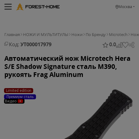
Москва
Главная
НОЖИ И МУЛЬТИТУЛЫ
Ножи
По Бренду
Microtech
Нож 
Код:
УТ000017979
0.0
Автоматический нож Microtech Hera
S/E Shadow Signature сталь M390,
рукоять Frag Aluminum
Limited edition
Премиум сталь
Видео