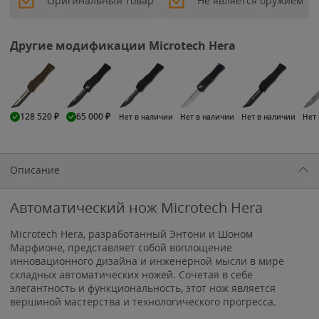
Оригинальный товар
Не является оружием
Другие модификации Microtech Hera
128 520
₽
65 000
₽
Нет в наличии
Нет в наличии
Нет в наличии
Нет
Описание
Автоматический нож Microtech Hera
Microtech Hera, разработанный Энтони и Шоном
Марфионе, представляет собой воплощение
инновационного дизайна и инженерной мысли в мире
складных автоматических ножей. Сочетая в себе
элегантность и функциональность, этот нож является
вершиной мастерства и технологического прогресса.