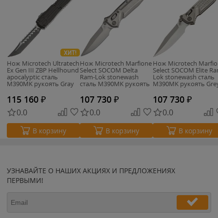
ХИТ!
Нож Microtech Ultratech
Нож Microtech Marfione
Нож Microtech Marfi
Ex Gen III ZBP Hellhound
Select SOCOM Delta
Select SOCOM Elite R
apocalyptic сталь
Ram-Lok stonewash
Lok stonewash сталь
M390MK рукоять Gray
сталь M390MK рукоять
M390MK рукоять Gre
Aluminium
Titanium
Frag Titanium
115 160
₽
107 730
₽
107 730
₽
0.0
0.0
0.0
В корзину
В корзину
В корзину
УЗНАВАЙТЕ О НАШИХ АКЦИЯХ И ПРЕДЛОЖЕНИЯХ
ПЕРВЫМИ!