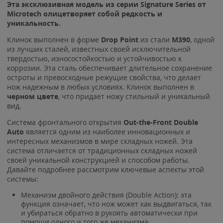
Эта эксклюзивная модель из серии Signature Series от
Microtech олицетворяет собой редкость и
уникальность.
Клинок выполнен в форме
Drop Point
из стали
M390
, одной
из лучших сталей, известных своей исключительной
твердостью, износостойкостью и устойчивостью к
коррозии. Эта сталь обеспечивает длительное сохранение
остроты и превосходные режущие свойства, что делает
нож надежным в любых условиях. Клинок выполнен в
черном цвете
, что придает ножу стильный и уникальный
вид.
Система фронтального открытия
Out-the-Front Double
Auto
является одним из наиболее инновационных и
интересных механизмов в мире складных ножей. Эта
система отличается от традиционных складных ножей
своей уникальной конструкцией и способом работы.
Давайте подробнее рассмотрим ключевые аспекты этой
системы:
Механизм двойного действия (Double Action): эта
функция означает, что нож может как выдвигаться, так
и убираться обратно в рукоять автоматически при
помощи одного и того же механизма.