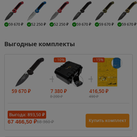
59 670
₽
52 250
₽
52 250
₽
59 670
₽
59 670
₽
59 670
₽
Выгодные комплекты
- 10%
- 15%
59 670
₽
7 380
₽
416,50
₽
8 200
₽
490
₽
Выгода:
893,50
₽
Купить комплект
67 466,50
₽
68 360
₽