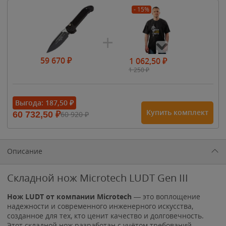
- 15%
59 670
₽
1 062,50
₽
1 250
₽
- 15%
Выгода:
187,50
₽
Купить комплект
60 732,50
₽
60 920
₽
1 615
₽
1 900
₽
1 900
₽
Описание
Складной нож Microtech LUDT Gen III
Нож LUDT от компании Microtech
— это воплощение
надежности и современного инженерного искусства,
созданное для тех, кто ценит качество и долговечность.
Этот складной нож разработан с учётом требований