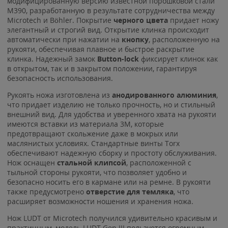
модифицированную версию известной порошковой стали
M390, разработанную в результате сотрудничества между
Microtech и Böhler. Покрытие
черного цвета
придает ножу
элегантный и строгий вид. Открытие клинка происходит
автоматически при нажатии на
кнопку
, расположенную на
рукояти, обеспечивая плавное и быстрое раскрытие
клинка. Надежный замок
Button-lock
фиксирует клинок как
в открытом, так и в закрытом положении, гарантируя
безопасность использования.
Рукоять ножа изготовлена из
анодированного алюминия
,
что придает изделию не только прочность, но и стильный
внешний вид. Для удобства и уверенного хвата на рукояти
имеются вставки из материала 3M, которые
предотвращают скольжение даже в мокрых или
маслянистых условиях. Стандартные винты Torx
обеспечивают надежную сборку и простоту обслуживания.
Нож оснащен
стальной клипсой
, расположенной с
тыльной стороны рукояти, что позволяет удобно и
безопасно носить его в кармане или на ремне. В рукояти
также предусмотрено
отверстие для темляка
, что
расширяет возможности ношения и хранения ножа.
Нож LUDT от Microtech получился удивительно красивым и
практичным, модель LUDT Gen III пользуется огромным