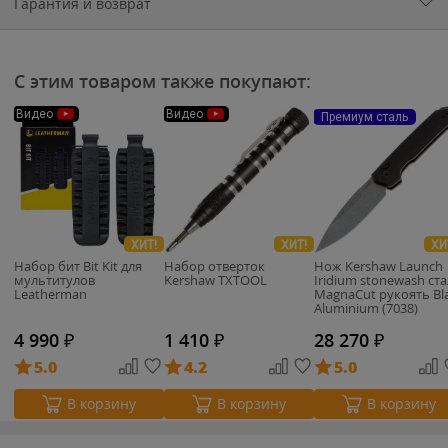
Гарантия и возврат
С этим товаром также покупают:
Видео
Видео
Премиум сталь
ХИТ!
ХИТ!
ХИ
Набор бит Bit Kit для
Набор отверток
Нож Kershaw Launch
мультитулов
Kershaw TXTOOL
Iridium stonewash ст
Leatherman
MagnaCut рукоять Bl
Aluminium (7038)
4 990
₽
1 410
₽
28 270
₽
5.0
4.2
5.0
В корзину
В корзину
В корзину