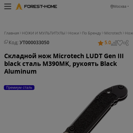
Москва
Главная
НОЖИ И МУЛЬТИТУЛЫ
Ножи
По Бренду
Microtech
Нож 
Код:
УТ000033050
5.0
Складной нож Microtech LUDT Gen III
black сталь M390MK, рукоять Black
Aluminum
Премиум сталь