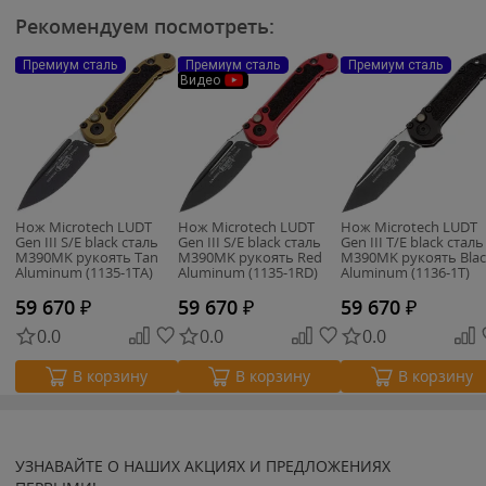
Рекомендуем посмотреть:
Премиум сталь
Премиум сталь
Премиум сталь
Видео
Нож Microtech LUDT
Нож Microtech LUDT
Нож Microtech LUDT
Gen III S/E black сталь
Gen III S/E black сталь
Gen III T/E black сталь
M390MK рукоять Tan
M390MK рукоять Red
M390MK рукоять Blac
Aluminum (1135-1TA)
Aluminum (1135-1RD)
Aluminum (1136-1T)
59 670
₽
59 670
₽
59 670
₽
0.0
0.0
0.0
В корзину
В корзину
В корзину
УЗНАВАЙТЕ О НАШИХ АКЦИЯХ И ПРЕДЛОЖЕНИЯХ