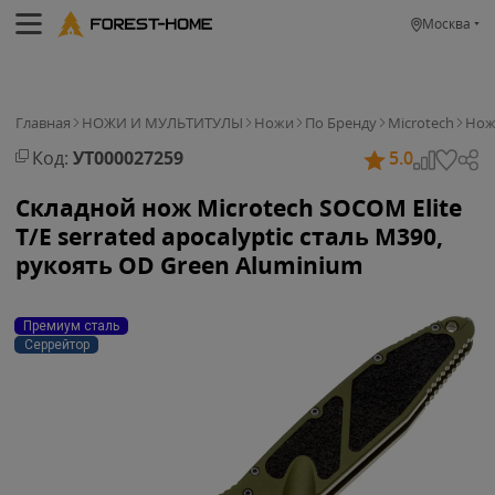
Москва
Главная
НОЖИ И МУЛЬТИТУЛЫ
Ножи
По Бренду
Microtech
Нож 
Код:
УТ000027259
5.0
Складной нож Microtech SOCOM Elite
T/E serrated apocalyptic сталь M390,
рукоять OD Green Aluminium
Премиум сталь
Серрейтор