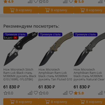
4.9
0.0
5.0
В корзину
В корзину
В корзину
Рекомендуем посмотреть:
Премиум сталь
Премиум сталь
Премиум сталь
Видео
Нож Microtech Stitch
Нож Microtech
Нож Microtech
Ram-Lok Black сталь
Amphibian Ram-Lok
Amphibian Ram-Lok
M390MK рукоять Black
black сталь M390MK
black сталь M390MK
G10 (169RL-1FLGTBK)
рукоять Tan Fluted G10
рукоять Natural Clear
(137RL-1FLGTTA)
Fluted Aluminum
61 830
₽
61 830
₽
61 830
₽
0.0
0.0
5.0
В корзину
В корзину
В корзину