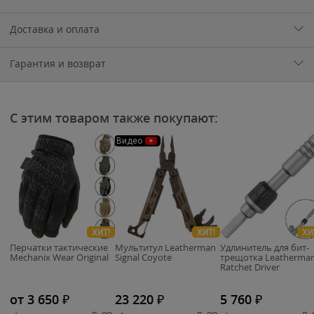
Доставка и оплата
Гарантия и возврат
С этим товаром также покупают:
Видео
ХИТ!
ХИТ!
ХИ
Перчатки тактические
Мультитул Leatherman
Удлинитель для бит-
Mechanix Wear Original
Signal Coyote
трещотка Leatherma
Ratchet Driver
от 3 650
₽
23 220
₽
5 760
₽