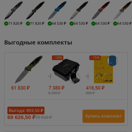
71 820
₽
71 820
₽
64 530
₽
64 530
₽
64 530
₽
64 530
₽
Выгодные комплекты
- 10%
- 15%
61 830
₽
7 380
₽
416,50
₽
8 200
₽
490
₽
Выгода:
893,50
₽
Купить комплект
69 626,50
₽
70 520
₽