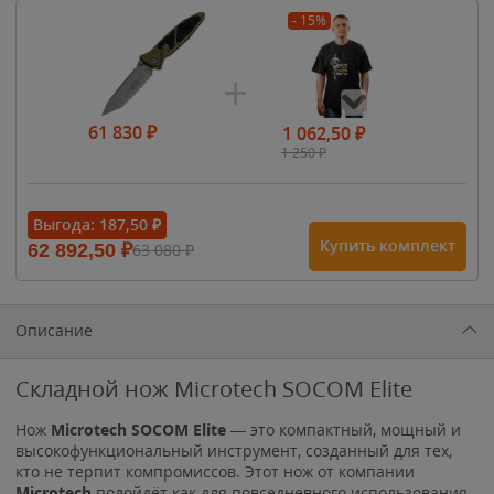
- 15%
61 830
₽
1 062,50
₽
1 250
₽
- 15%
Выгода:
187,50
₽
Купить комплект
62 892,50
₽
63 080
₽
1 615
₽
1 900
₽
1 900
₽
Описание
Складной нож Microtech SOCOM Elite
Нож
Microtech SOCOM Elite
— это компактный, мощный и
высокофункциональный инструмент, созданный для тех,
кто не терпит компромиссов. Этот нож от компании
Microtech
подойдёт как для повседневного использования,