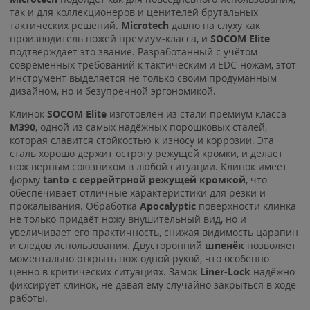
так и для коллекционеров и ценителей брутальных
тактических решений.
Microtech
давно на слуху как
производитель ножей премиум-класса, и
SOCOM Elite
подтверждает это звание. Разработанный с учётом
современных требований к тактическим и EDC-ножам, этот
инструмент выделяется не только своим продуманным
дизайном, но и безупречной эргономикой.
Клинок
SOCOM Elite
изготовлен из стали премиум класса
M390
, одной из самых надёжных порошковых сталей,
которая славится стойкостью к износу и коррозии. Эта
сталь хорошо держит остроту режущей кромки, и делает
нож верным союзником в любой ситуации. Клинок имеет
форму
tanto c серрейтрной режущей кромкой
, что
обеспечивает отличные характеристики для резки и
прокалывания. Обработка
Apocalyptic
поверхности клинка
не только придаёт ножу внушительный вид, но и
увеличивает его практичность, снижая видимость царапин
и следов использования. Двусторонний
шпенёк
позволяет
моментально открыть нож одной рукой, что особенно
ценно в критических ситуациях. Замок
Liner-Lock
надёжно
фиксирует клинок, не давая ему случайно закрыться в ходе
работы.