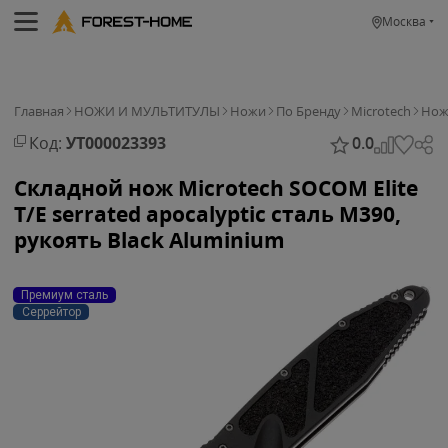
Москва
Главная
НОЖИ И МУЛЬТИТУЛЫ
Ножи
По Бренду
Microtech
Нож 
Код:
УТ000023393
0.0
Складной нож Microtech SOCOM Elite
T/E serrated apocalyptic сталь M390,
рукоять Black Aluminium
Премиум сталь
Серрейтор