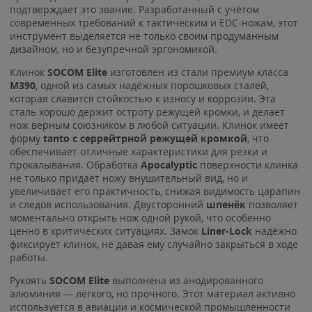
подтверждает это звание. Разработанный с учётом
современных требований к тактическим и EDC-ножам, этот
инструмент выделяется не только своим продуманным
дизайном, но и безупречной эргономикой.
Клинок
SOCOM Elite
изготовлен из стали премиум класса
M390
, одной из самых надёжных порошковых сталей,
которая славится стойкостью к износу и коррозии. Эта
сталь хорошо держит остроту режущей кромки, и делает
нож верным союзником в любой ситуации. Клинок имеет
форму
tanto c серрейтрной режущей кромкой
, что
обеспечивает отличные характеристики для резки и
прокалывания. Обработка
Apocalyptic
поверхности клинка
не только придаёт ножу внушительный вид, но и
увеличивает его практичность, снижая видимость царапин
и следов использования. Двусторонний
шпенёк
позволяет
моментально открыть нож одной рукой, что особенно
ценно в критических ситуациях. Замок
Liner-Lock
надёжно
фиксирует клинок, не давая ему случайно закрыться в ходе
работы.
Рукоять
SOCOM Elite
выполнена из анодированного
алюминия — лёгкого, но прочного. Этот материал активно
используется в авиации и космической промышленности