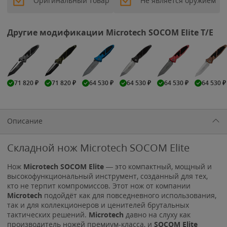
Оригинальный товар
Не является оружием
Другие модификации Microtech SOCOM Elite T/E
71 820
₽
71 820
₽
64 530
₽
64 530
₽
64 530
₽
64 530
₽
Описание
Складной нож Microtech SOCOM Elite
Нож
Microtech SOCOM Elite
— это компактный, мощный и
высокофункциональный инструмент, созданный для тех,
кто не терпит компромиссов. Этот нож от компании
Microtech
подойдёт как для повседневного использования,
так и для коллекционеров и ценителей брутальных
тактических решений.
Microtech
давно на слуху как
производитель ножей премиум-класса, и
SOCOM Elite