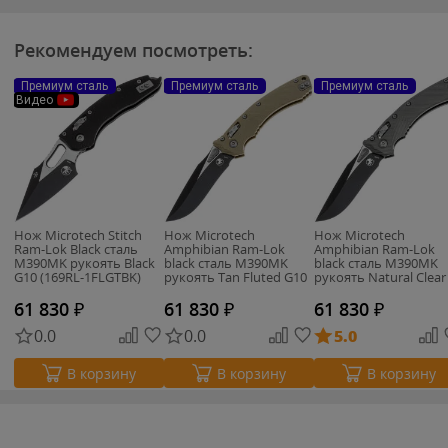
Рекомендуем посмотреть:
Премиум сталь
Премиум сталь
Премиум сталь
Видео
Нож Microtech Stitch
Нож Microtech
Нож Microtech
Ram-Lok Black сталь
Amphibian Ram-Lok
Amphibian Ram-Lok
M390MK рукоять Black
black сталь M390MK
black сталь M390MK
G10 (169RL-1FLGTBK)
рукоять Tan Fluted G10
рукоять Natural Clear
(137RL-1FLGTTA)
Fluted Aluminum
61 830
₽
61 830
₽
61 830
₽
0.0
0.0
5.0
В корзину
В корзину
В корзину