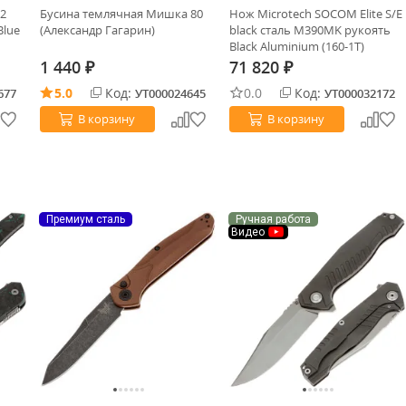
 2
Бусина темлячная Мишка 80
Нож Microtech SOCOM Elite S/E
Blue
(Александр Гагарин)
black сталь M390MK рукоять
Black Aluminium (160-1T)
1 440
71 820
₽
₽
5.0
Код:
0.0
Код:
677
УТ000024645
УТ000032172
В корзину
В корзину
Премиум сталь
Ручная работа
Видео