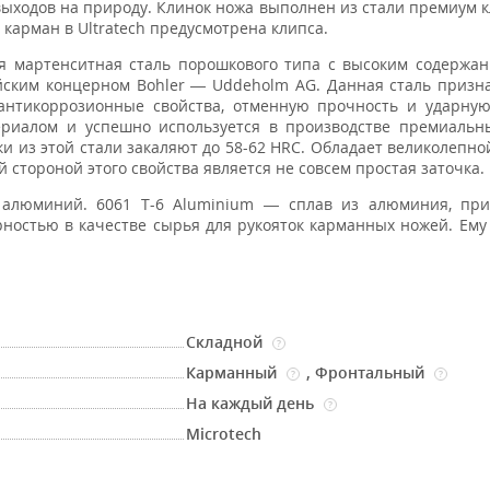
 выходов на природу. Клинок ножа выполнен из стали премиум к
 карман в Ultratech предусмотрена клипса.
 мартенситная сталь порошкового типа с высоким содержан
йским концерном Bohler — Uddeholm AG. Данная сталь призн
антикоррозионные свойства, отменную прочность и ударную
риалом и успешно используется в производстве премиальн
ки из этой стали закаляют до 58-62 HRC. Обладает великолепно
 стороной этого свойства является не совсем простая заточка.
люминий. 6061 T-6 Aluminium — сплав из алюминия, пр
рностью в качестве сырья для рукояток карманных ножей. Ему
Складной
?
Карманный
,
Фронтальный
?
?
На каждый день
?
Microtech