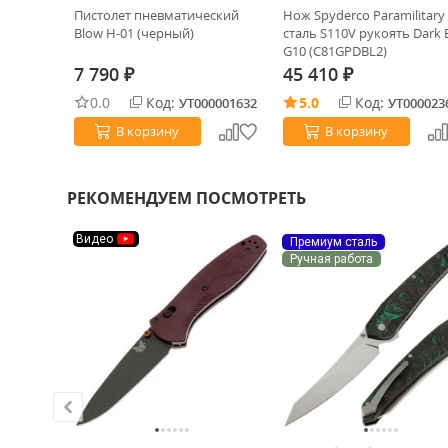
I-1016
Пистолет пневматический
Нож Spyderco Paramilitary
аморный
Blow H-01 (черный)
сталь S110V рукоять Dark 
ан серый
G10 (C81GPDBL2)
7 790
45 410
₽
₽
0.0
Код:
5.0
Код:
0029857
УТ000001632
УТ000023
В корзину
В корзину
РЕКОМЕНДУЕМ ПОСМОТРЕТЬ
Видео
Премиум сталь
Ручная работа