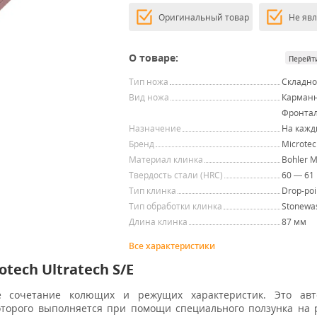
Оригинальный товар
Не яв
О товаре:
Перейт
Тип ножа
Складн
Вид ножа
Карман
Фронта
Назначение
На кажд
Бренд
Microtec
Материал клинка
Bohler 
Твердость стали (HRC)
60 — 61
Тип клинка
Drop-poi
Тип обработки клинка
Stonewa
Длина клинка
87 мм
Все характеристики
ech Ultratech S/E
 сочетание колющих и режущих характеристик. Это авт
оторого выполняется при помощи специального ползунка на 