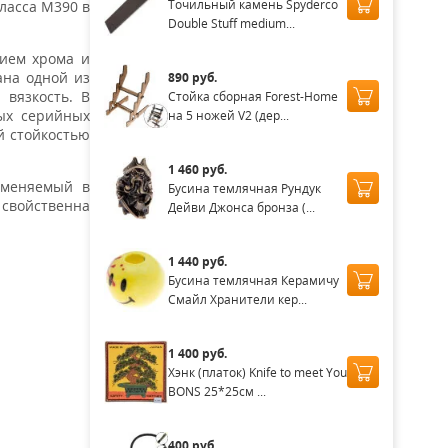
Точильный камень Spyderco
ласса M390 в
Double Stuff medium...
ием хрома и
ана одной из
890 руб.
 вязкость. В
Стойка сборная Forest-Home
ых серийных
на 5 ножей V2 (дер...
й стойкостью
1 460 руб.
именяемый в
Бусина темлячная Рундук
 свойственна
Дейви Джонса бронза (...
1 440 руб.
Бусина темлячная Керамичу
Смайл Хранители кер...
1 400 руб.
Хэнк (платок) Knife to meet You
BONS 25*25см ...
400 руб.