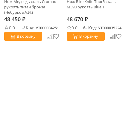
Нож Медведь сталь Cromax
Нож Rike Knife Thor5 сталь
Но
рукоять титан бронза
M390 рукоять Blue Ti
M3
(Чебурков А.И.)
48 450
48 670
4
₽
₽
0.0
Код:
0.0
Код:
УТ000034251
УТ000035224
В корзину
В корзину