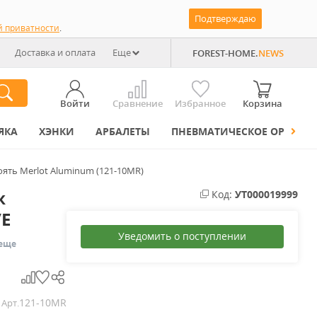
Подтверждаю
й приватности
.
Доставка и оплата
Еще
FOREST-HOME.
NEWS
Войти
Сравнение
Избранное
Корзина
ЯКА
ХЭНКИ
АРБАЛЕТЫ
ПНЕВМАТИЧЕСКОЕ ОРУЖИЕ
оять Merlot Aluminum (121-10MR)
ж
Код:
УТ000019999
/E
Уведомить о поступлении
еще
121-10MR
Арт.