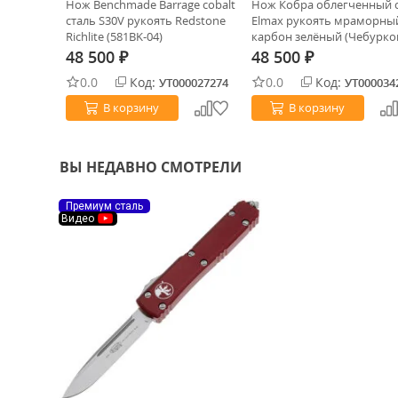
napse
Нож Benchmade Barrage cobalt
Нож Кобра облегченный 
 рукоять
сталь S30V рукоять Redstone
Elmax рукоять мраморны
uminium
Richlite (581BK-04)
карбон зелёный (Чебурко
А.И.)
48 500
48 500
₽
₽
0.0
Код:
0.0
Код:
0029418
УТ000027274
УТ000034
В корзину
В корзину
ВЫ НЕДАВНО СМОТРЕЛИ
Премиум сталь
Видео