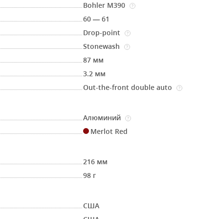
Bohler M390
?
60 — 61
Drop-point
?
Stonewash
?
87 мм
3.2 мм
Out-the-front double auto
?
Алюминий
?
Merlot Red
216 мм
98 г
США