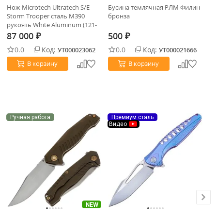
Нож Microtech Ultratech S/E
Бусина темлячная РЛМ Филин
Бу
Storm Trooper сталь M390
бронза
ст
рукоять White Aluminum (121-
1STD)
87 000
500
9
₽
₽
0.0
Код:
0.0
Код:
УТ000023062
УТ000021666
В корзину
В корзину
Ручная работа
Премиум сталь
П
Видео
В
NEW