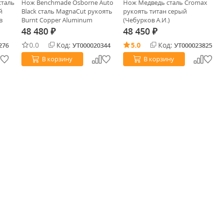
сталь
Нож Benchmade Osborne Auto
Нож Медведь сталь Cromax
й
Black сталь MagnaCut рукоять
рукоять титан серый
в
Burnt Copper Aluminum
(Чебурков А.И.)
(9400BK-03)
48 480
48 450
₽
₽
0.0
Код:
5.0
Код:
276
УТ000020344
УТ000023825
В корзину
В корзину