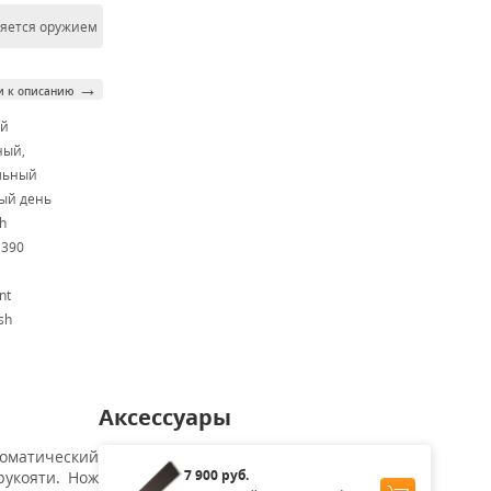
ляется оружием
→
и к описанию
ой
ный,
льный
ый день
h
M390
nt
sh
Аксессуары
оматический
7 900 руб.
рукояти. Нож