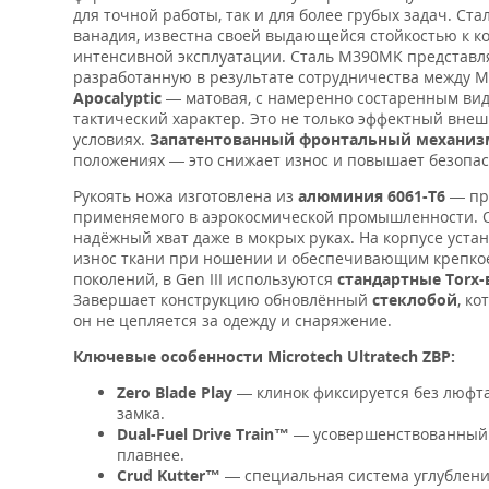
для точной работы, так и для более грубых задач. Ст
ванадия, известна своей выдающейся стойкостью к ко
интенсивной эксплуатации. Сталь M390MK представл
разработанную в результате сотрудничества между M
Apocalyptic
— матовая, с намеренно состаренным вид
тактический характер. Это не только эффектный внеш
условиях.
Запатентованный фронтальный механиз
положениях — это снижает износ и повышает безопас
Рукоять ножа изготовлена из
алюминия 6061-T6
— про
применяемого в аэрокосмической промышленности. О
надёжный хват даже в мокрых руках. На корпусе уста
износ ткани при ношении и обеспечивающим крепкое
поколений, в Gen III используются
стандартные Torx
Завершает конструкцию обновлённый
стеклобой
, к
он не цепляется за одежду и снаряжение.
Ключевые особенности Microtech Ultratech ZBP:
Zero Blade Play
— клинок фиксируется без люфт
замка.
Dual-Fuel Drive Train™
— усовершенствованный м
плавнее.
Crud Kutter™
— специальная система углублени