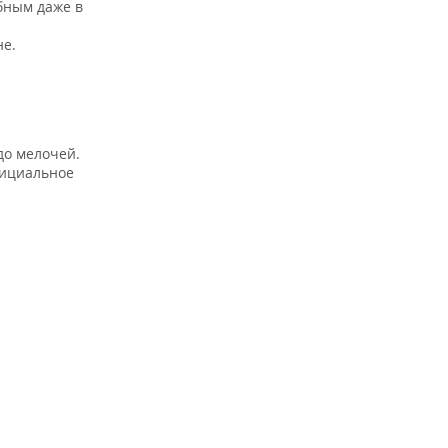
бным даже в
не.
до мелочей.
фициальное