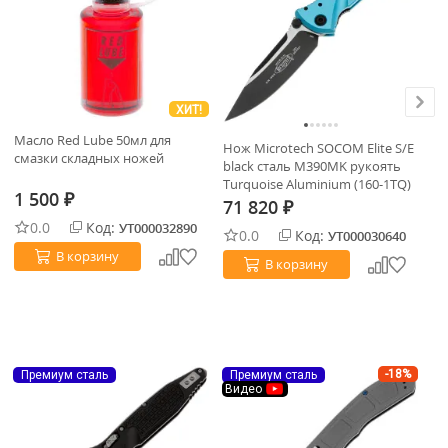
ХИТ!
Масло Red Lube 50мл для
Нож Microtech SOCOM Elite S/E
Фо
cмазки складных ножей
black сталь M390MK рукоять
(F
Turquoise Aluminium (160-1TQ)
1 500
₽
71 820
3
₽
0.0
Код:
УТ000032890
0.0
Код:
УТ000030640
В корзину
В корзину
-18%
Премиум сталь
Премиум сталь
П
Видео