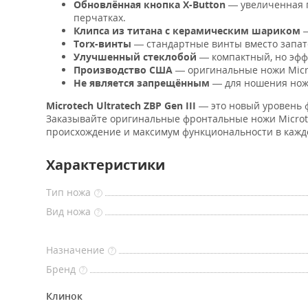
Обновлённая кнопка X-Button
— увеличенная 
перчатках.
Клипса из титана с керамическим шариком
—
Torx-винты
— стандартные винты вместо запат
Улучшенный стеклобой
— компактный, но эффе
Производство США
— оригинальные ножи Micro
Не является запрещённым
— для ношения нож
Microtech Ultratech ZBP Gen III
— это новый уровень 
Заказывайте оригинальные фронтальные ножи Microte
происхождение и максимум функциональности в кажд
Характеристики
Тип ножа
?
Вид ножа
?
Назначение
?
Бренд
?
Клинок