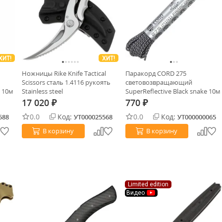
ХИТ!
ХИТ!
Ножницы Rike Knife Tactical
Паракорд CORD 275
Scissors сталь 1.4116 рукоять
световозвращающий
e 10м
Stainless steel
SuperReflective Black snake 10м
17 020
770
₽
₽
0.0
Код:
0.0
Код:
588
УТ000025568
УТ000000065
В корзину
В корзину
Limited edition
Видео