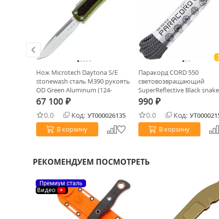
h satin
Нож Microtech Daytona S/E
Паракорд CORD 550
ь
stonewash сталь M390 рукоять
световозвращающий
OD Green Aluminum (124-
SuperReflective Black snak
10ODS)
67 100
990
₽
₽
0.0
Код:
0.0
Код:
0023746
УТ000026135
УТ000021
В корзину
В корзину
РЕКОМЕНДУЕМ ПОСМОТРЕТЬ
Премиум сталь
Видео