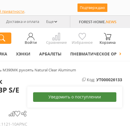
Подтверждаю
й приватности
.
Доставка и оплата
Еще
FOREST-HOME.
NEWS
Войти
Сравнение
Избранное
Корзина
ЯКА
ХЭНКИ
АРБАЛЕТЫ
ПНЕВМАТИЧЕСКОЕ ОРУЖИЕ
таль M390MK рукоять Natural Clear Aluminum
ж
Код:
УТ000026133
BP S/E
Уведомить о поступлении
1121-10APNC
.