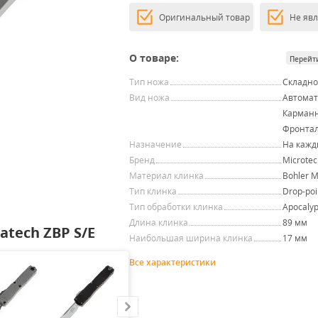
Оригинальный товар
Не яв
О товаре:
Перейт
Тип ножа
Складн
Вид ножа
Автомат
Карман
Фронта
Назначение
На кажд
Бренд
Microtec
Материал клинка
Bohler 
Тип клинка
Drop-poi
Тип обработки клинка
Apocalyp
Длина клинка
89 мм
tech ZBP S/E
Наибольшая ширина клинка
17 мм
Все характеристики