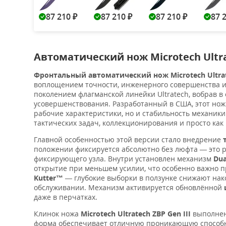
87 210
87 210
87 210
87 
₽
₽
₽
Автоматический нож Microtech Ultr
Фронтальный автоматический нож Microtech Ultrate
воплощением точности, инженерного совершенства и 
поколением флагманской линейки Ultratech, вобрав в
усовершенствования. Разработанный в США, этот нож
рабочие характеристики, но и стабильность механик
тактических задач, коллекционирования и просто как
Главной особенностью этой версии стало внедрение
положении фиксируется абсолютно без люфта — это р
фиксирующего узла. Внутри установлен механизм
Dua
открытие при меньшем усилии, что особенно важно п
Kutter™
— глубокие выборки в ползунке снижают нак
обслуживании. Механизм активируется обновлённой
даже в перчатках.
Клинок ножа
Microtech Ultratech ZBP Gen III
выполнен
форма обеспечивает отличную проникающую способно