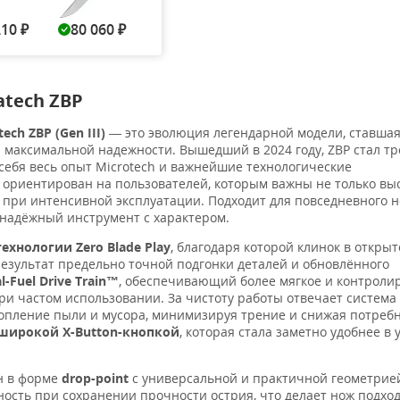
210
80 060
Нет в наличии
Нет в наличии
Нет в н
₽
₽
atech ZBP
ch ZBP (Gen III)
— это эволюция легендарной модели, ставша
максимальной надежности. Вышедший в 2024 году, ZBP стал т
 себя весь опыт Microtech и важнейшие технологические
 ориентирован на пользователей, которым важны не только вы
и при интенсивной эксплуатации. Подходит для повседневного 
 надёжный инструмент с характером.
технологии Zero Blade Play
, благодаря которой клинок в откры
езультат предельно точной подгонки деталей и обновлённого
l-Fuel Drive Train™
, обеспечивающий более мягкое и контроли
ри частом использовании. За чистоту работы отвечает система
опление пыли и мусора, минимизируя трение и снижая потребн
широкой X-Button-кнопкой
, которая стала заметно удобнее в
 в форме
drop-point
c универсальной и практичной геометрией
сть при сохранении прочности острия, что делает нож подхо