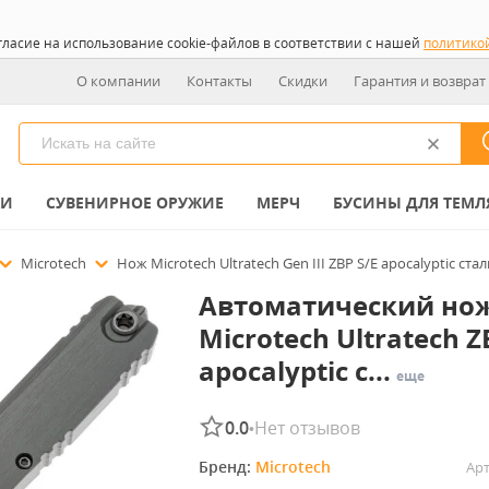
гласие на использование cookie-файлов в соответствии с нашей
политико
О компании
Контакты
Скидки
Гарантия и возврат
КИ
СУВЕНИРНОЕ ОРУЖИЕ
МЕРЧ
БУСИНЫ ДЛЯ ТЕМЛ
Microtech
Нож Microtech Ultratech Gen III ZBP S/E apocalyptic с
Автоматический но
Microtech Ultratech Z
apocalyptic с...
еще
0.0
Нет отзывов
•
Бренд: 
Microtech
Арт