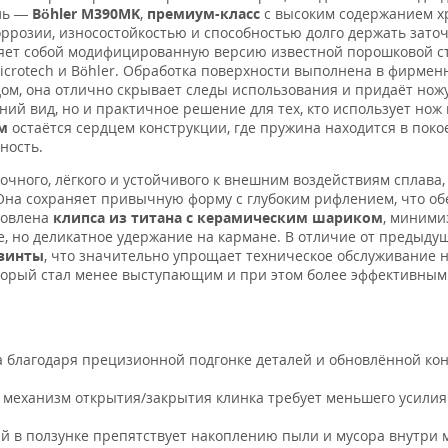
аль —
Böhler M390MK
,
премиум-класс
с высоким содержанием х
ррозии, износостойкостью и способностью долго держать зато
яет собой модифицированную версию известной порошковой с
icrotech и Böhler. Обработка поверхности выполнена в фирме
ом, она отлично скрывает следы использования и придаёт нож
ний вид, но и практичное решение для тех, кто использует нож
м
остаётся сердцем конструкции, где пружина находится в поко
ность.
чного, лёгкого и устойчивого к внешним воздействиям сплава,
на сохраняет привычную форму с глубоким рифлением, что об
новлена
клипса из титана с керамическим шариком
, миним
, но деликатное удержание на кармане. В отличие от предыду
-винты
, что значительно упрощает техническое обслуживание 
оторый стал менее выступающим и при этом более эффективным
а благодаря прецизионной подгонке деталей и обновлённой ко
еханизм открытия/закрытия клинка требует меньшего усилия
й в ползунке препятствует накоплению пыли и мусора внутри 