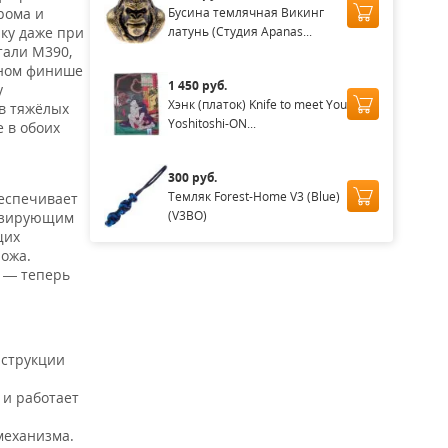
Бусина темлячная Викинг
рома и
латунь (Студия Apanas...
чку даже при
тали M390,
нном финише
1 450 руб.
у
Хэнк (платок) Knife to meet You
 в тяжёлых
Yoshitoshi-ON...
е в обоих
300 руб.
Темляк Forest-Home V3 (Blue)
еспечивает
(V3BO)
изирующим
щих
ножа.
 — теперь
нструкции
 и работает
механизма.