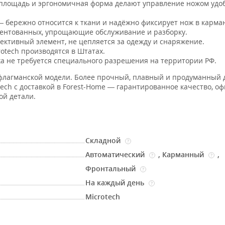
площадь и эргономичная форма делают управление ножом удо
 бережно относится к ткани и надёжно фиксирует нож в карма
ентованных, упрощающие обслуживание и разборку.
ктивный элемент, не цепляется за одежду и снаряжение.
tech производятся в Штатах.
а не требуется специального разрешения на территории РФ.
флагманской модели. Более прочный, плавный и продуманный 
ch с доставкой в Forest-Home — гарантированное качество, о
ой детали.
Складной
?
Автоматический
,
Карманный
,
?
?
Фронтальный
?
На каждый день
?
Microtech