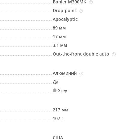
Bohler M390MK
?
Drop-point
?
Apocalyptic
89 мм
17 мм
3.1 мм
Out-the-front double auto
?
Алюминий
?
Да
Grey
217 мм
107 г
США