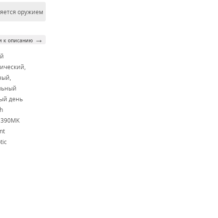
ляется оружием
→
и к описанию
ой
ический,
ный,
льный
ый день
h
M390MK
nt
tic