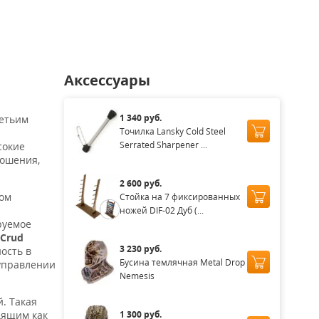
аличии
Нет в наличии
Нет в наличии
Нет в наличии
Нет в нал
Аксессуары
я
1 340 руб.
ретьим
Точилка Lansky Cold Steel
Serrated Sharpener ...
сокие
ношения,
2 600 руб.
том
Стойка на 7 фиксированных
ножей DIF-02 Дуб (...
руемое
Crud
3 230 руб.
ость в
Бусина темлячная Metal Drop
 управлении
Nemesis
. Такая
1 300 руб.
дящим как