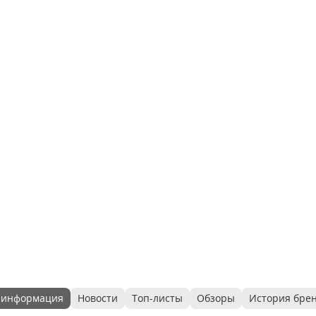
 информация
Новости
Топ-листы
Обзоры
История бре