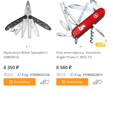
ХИТ!
Мультитул Boker Specialist II
Нож многофункц. Victorinox
Но
(09BO810)
Angler 91мм (1.3653.72)
Co
8 350
8 560
8
₽
₽
0.0
Код:
0.0
Код:
УТ000032120
УТ000022815
В корзину
В корзину