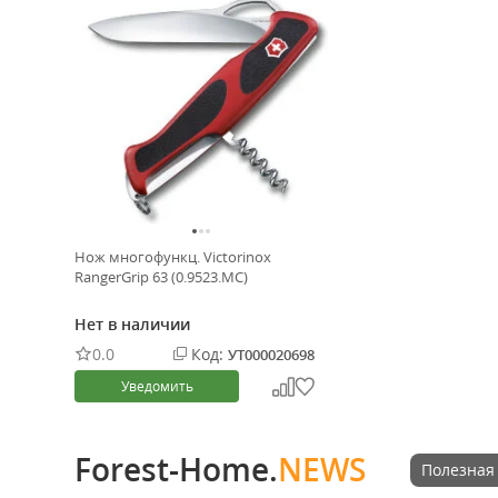
Нож многофункц. Victorinox
RangerGrip 63 (0.9523.MC)
Нет в наличии
0.0
Код:
УТ000020698
Уведомить
Forest-Home.
NEWS
Полезная