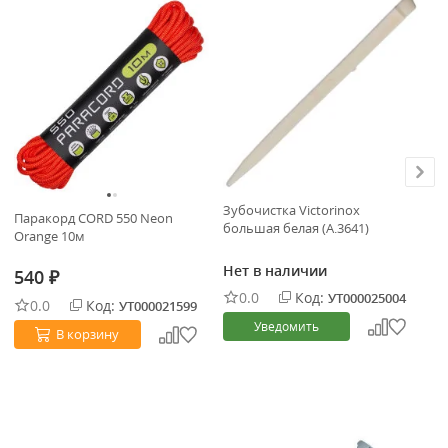
Зубочистка Victorinox
Зу
Паракорд CORD 550 Neon
большая белая (A.3641)
бе
Orange 10м
Нет в наличии
Не
540
₽
0.0
Код:
УТ000025004
0.0
Код:
УТ000021599
Уведомить
В корзину