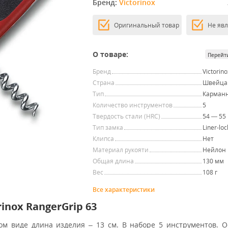
Бренд: 
Victorinox
Оригинальный товар
Не яв
О товаре:
Перейт
Бренд
Victorino
Страна
Швейца
Тип
Карман
Количество инструментов
5
Твердость стали (HRC)
54 — 55
Тип замка
Liner-loc
Клипса
Нет
Материал рукояти
Нейлон
Общая длина
130 мм
Вес
108 г
Все характеристики
nox RangerGrip 63
м виде длина изделия – 13 см. В наборе 5 инструментов. 