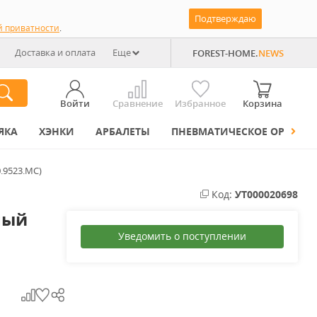
Подтверждаю
й приватности
.
Доставка и оплата
Еще
FOREST-HOME.
NEWS
Войти
Сравнение
Избранное
Корзина
ЯКА
ХЭНКИ
АРБАЛЕТЫ
ПНЕВМАТИЧЕСКОЕ ОРУЖИЕ
0.9523.MC)
Код:
УТ000020698
ный
Уведомить о поступлении