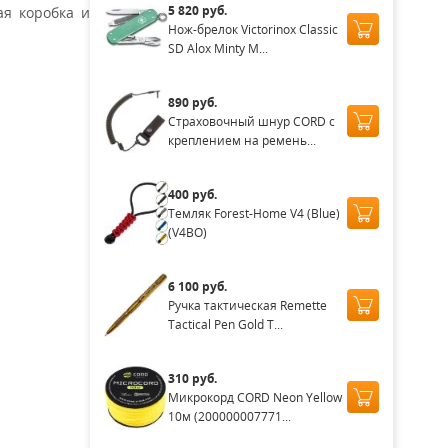
5 820 руб.
ая коробка и
Нож-брелок Victorinox Classic
SD Alox Minty M...
890 руб.
Страховочный шнур CORD с
креплением на ремень...
400 руб.
Темляк Forest-Home V4 (Blue)
(V4BO)
6 100 руб.
Ручка тактическая Remette
Tactical Pen Gold T...
310 руб.
Микрокорд CORD Neon Yellow
10м (200000007771...