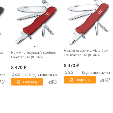
Нож многофункц. Victorinox
ox
Нож многофункц. Victorinox
Trailmaster Red (0.8463)
Forester Red (0.8363)
8 470
₽
8 470
₽
0.0
Код:
УТ000032973
0.0
Код:
779
УТ000026307
В корзину
В корзину