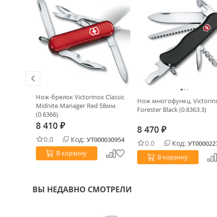
Нож-брелок Victorinox Classic
n Micra
Нож многофункц. Victorin
Midnite Manager Red 58мм.
Forester Black (0.8363.3)
(0.6366)
8 410
₽
8 470
₽
0.0
Код:
УТ000030954
0.0
Код:
0029133
УТ000022
В корзину
В корзину
ВЫ НЕДАВНО СМОТРЕЛИ