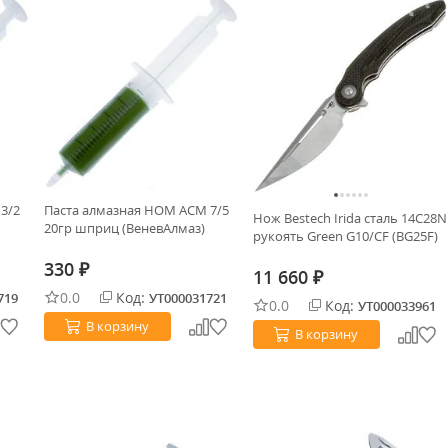
3/2
Паста алмазная НОМ АСМ 7/5
Нож Bestech Irida сталь 14C28N
20гр шприц (ВеневАлмаз)
рукоять Green G10/CF (BG25F)
330
₽
11 660
₽
0.0
Код:
719
УТ000031721
0.0
Код:
УТ000033961
В корзину
В корзину