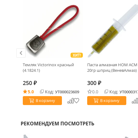
ХИТ!
 АСМ 1/0
Темляк Victorinox красный
Паста алмазная НОМ АСМ 
маз)
(4.1824.1)
20гр шприц (ВеневАлмаз)
250
300
₽
₽
5.0
Код:
0.0
Код:
0031718
УТ000023609
УТ000031
В корзину
В корзину
РЕКОМЕНДУЕМ ПОСМОТРЕТЬ