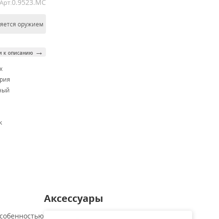
0.9523.MC
Арт.
ляется оружием
→
и к описанию
x
рия
ный
k
Аксессуары
Особенностью