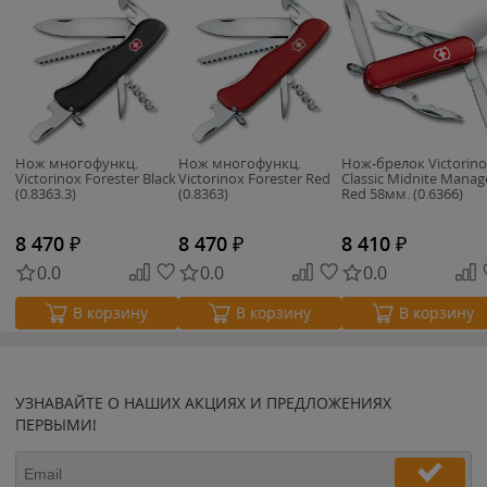
Нож многофункц.
Нож многофункц.
Нож-брелок Victorin
Victorinox Forester Black
Victorinox Forester Red
Classic Midnite Manag
(0.8363.3)
(0.8363)
Red 58мм. (0.6366)
8 470
₽
8 470
₽
8 410
₽
0.0
0.0
0.0
В корзину
В корзину
В корзину
УЗНАВАЙТЕ О НАШИХ АКЦИЯХ И ПРЕДЛОЖЕНИЯХ
ПЕРВЫМИ!