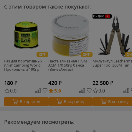
С этим товаром также покупают:
Видео
ХИТ!
ХИТ!
ХИ
Газ для портативных
Паста алмазная НОМ
Мультитул Leatherm
плит Camping World
АСМ 1/0 50гр банка
Super Tool 300M Tan
Прокольный 190гр
(ВеневАлмаз)
180
₽
420
₽
22 500
₽
0.0
5.0
0.0
В корзину
В корзину
В корзину
Рекомендуем посмотреть: