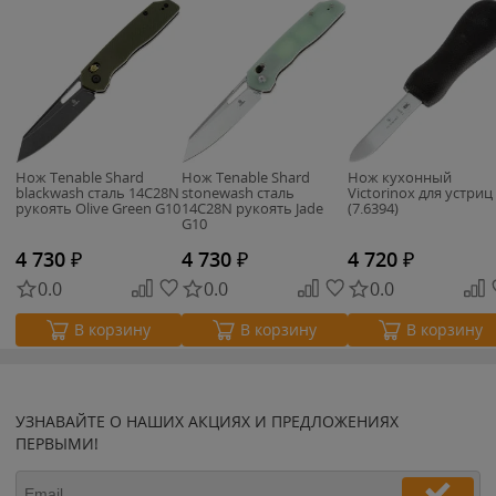
Нож Tenable Shard
Нож Tenable Shard
Нож кухонный
blackwash сталь 14C28N
stonewash сталь
Victorinox для устриц
рукоять Olive Green G10
14C28N рукоять Jade
(7.6394)
G10
4 730
₽
4 730
₽
4 720
₽
0.0
0.0
0.0
В корзину
В корзину
В корзину
УЗНАВАЙТЕ О НАШИХ АКЦИЯХ И ПРЕДЛОЖЕНИЯХ
ПЕРВЫМИ!