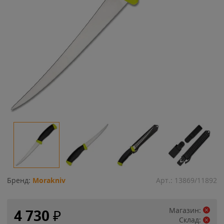
Бренд:
Morakniv
Арт.:
13869/11892
Магазин:
4 730
₽
Склад: