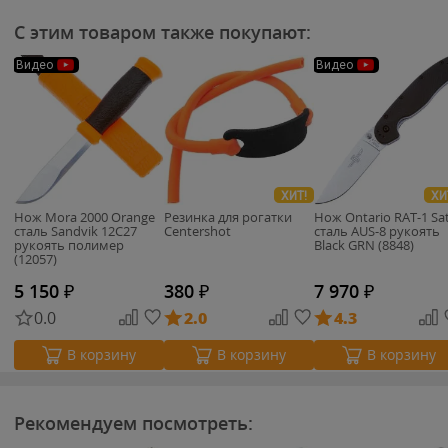
С этим товаром также покупают:
Видео
Видео
ХИТ!
ХИ
Нож Mora 2000 Orange
Резинка для рогатки
Нож Ontario RAT-1 Sa
сталь Sandvik 12С27
Centershot
сталь AUS-8 рукоять
рукоять полимер
Black GRN (8848)
(12057)
5 150
₽
380
₽
7 970
₽
0.0
2.0
4.3
В корзину
В корзину
В корзину
Рекомендуем посмотреть: