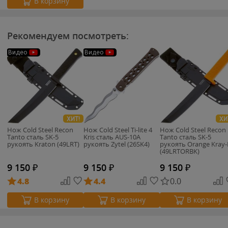
В корзину
Рекомендуем посмотреть:
Видео
Видео
ХИТ!
ХИ
Нож Cold Steel Recon
Нож Cold Steel Ti-lite 4
Нож Cold Steel Recon
Tanto сталь SK-5
Kris сталь AUS-10A
Tanto сталь SK-5
рукоять Kraton (49LRT)
рукоять Zytel (26SK4)
рукоять Orange Kray-
(49LRTORBK)
9 150
₽
9 150
₽
9 150
₽
4.8
4.4
0.0
В корзину
В корзину
В корзину