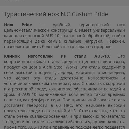
Туристический нож N.C.Custom Pride
Нож Pride
— удобный туристический нож
цельнометаллической конструкции. Имеет универсальный
клинок из японской AUS-10 с сатиновой обработкой, стойко
переносящий даже самые сильные нагрузки. Надежен,
позволяет решить большой спектр задач на природе.
Клинок изготовлен из стали AUS-10.
Это
коррозионностойкая сталь среднего ценового диапазона,
продукт концерна Aichi Steel Works. Эта сталь содержит в
себе высокий процент углерода, марганца и молибдена,
что делает эту сталь достаточно износостойкой и
устойчивой к высоким температурам. Стойкость к коррозии
и агрессивной среде, конечно же, обеспечивают ванадий и
хром. В AUS-10 минимальное количество таких вредных
веществ, как фосфор и сера. При правильной закалке сталь
достигает твёрдости в 60 HRC, это наиболее высокий
показатель среди всех сталей AUS. Стоит сказать, что эта
сталь очень сбалансированная и при высоких показателях
твёрдости она имеет высокую гибкость и ударную вязкость.
Кроме того, AUS-10 при правильно подходе легко поддаётся