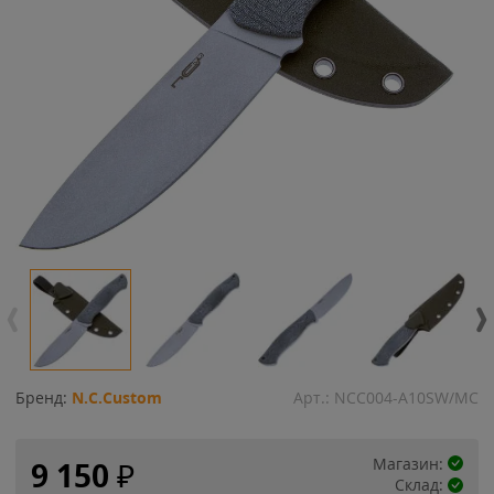
Бренд:
N.C.Custom
Арт.:
NCC004-A10SW/MC
Магазин:
9 150
₽
Склад: