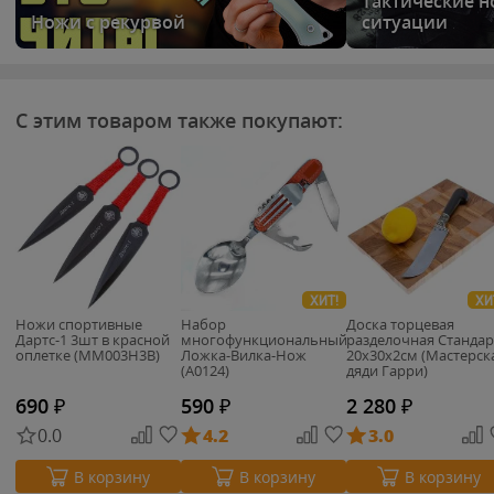
Тактические 
Ножи с рекурвой
ситуации
С этим товаром также покупают:
ХИТ!
ХИ
Ножи спортивные
Набор
Доска торцевая
Дартс-1 3шт в красной
многофункциональный
разделочная Стандар
оплетке (MM003H3B)
Ложка-Вилка-Нож
20х30х2см (Мастерск
(А0124)
дяди Гарри)
690
₽
590
₽
2 280
₽
0.0
4.2
3.0
В корзину
В корзину
В корзину