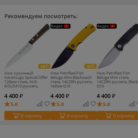
Рекомендуем посмотреть:
Видео
Видео
ХИТ!
ХИТ!
Нож кухонный
Нож Petrified Fish
Нож Petrified Fish
Kanetsugu Special Offer
Beluga Mini Blackwash
Beluga Mini сталь
120мм сталь AUS-
сталь 14C28N рукоять
14C28N рукоять Black
8/SUS410 рукоять
Yellow G10
G10
розовое дерево (2001)
4 400
₽
4 400
₽
4 400
₽
5.0
5.0
5.0
В корзину
В корзину
В корзину