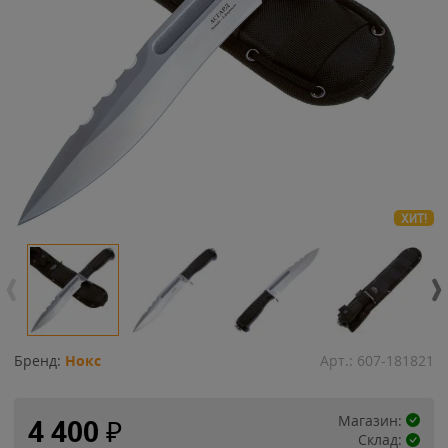
ХИТ!
Бренд:
Нокс
Арт.:
607-181821
Магазин:
4 400
₽
Склад: