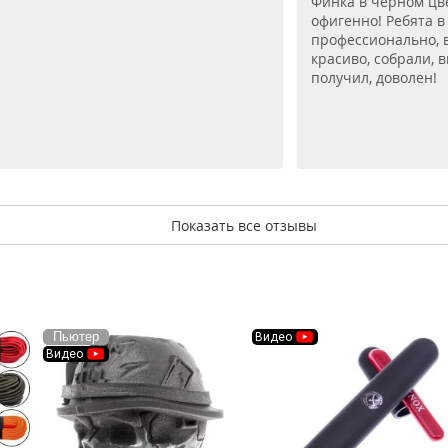
Финка в чёрном цве
офигенно! Ребята в
профессионально, в
красиво, собрали, 
получил, доволен!
Показать все отзывы
Пьютер
Видео
Видео