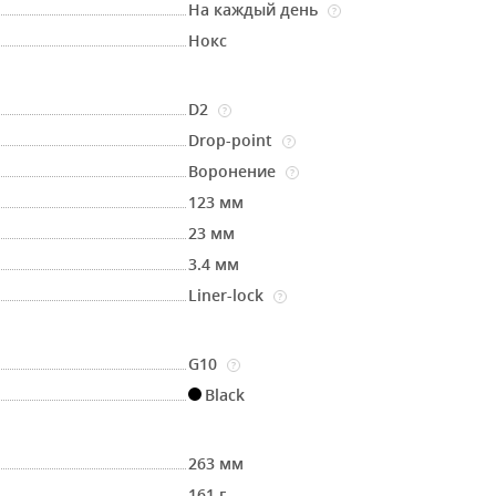
На каждый день
?
Нокс
D2
?
Drop-point
?
Воронение
?
123 мм
23 мм
3.4 мм
Liner-lock
?
G10
?
Black
263 мм
161 г