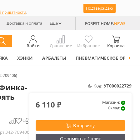
Подтверждаю
й приватности
.
Доставка и оплата
Еще
FOREST-HOME.
NEWS
Войти
Сравнение
Избранное
Корзина
ЯКА
ХЭНКИ
АРБАЛЕТЫ
ПНЕВМАТИЧЕСКОЕ ОРУЖИЕ
2-709406)
Финка-
Код:
УТ000022729
оять
6 110
Магазин:
₽
Склад:
В корзину
342-709406
рт.
Оформить в 1 клик