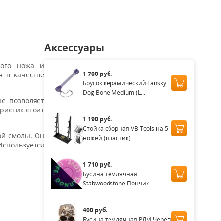
Аксессуары
ного ножа и
1 700 руб.
я в качестве
Брусок керамический Lansky
Dog Bone Medium (L...
не позволяет
ристик стоит
1 190 руб.
Стойка сборная VB Tools на 5
ой смолы. Он
ножей (пластик) ...
Используется
1 710 руб.
Бусина темлячная
Stabwoodstone Пончик
400 руб.
Бусина темлячная РЛМ Череп