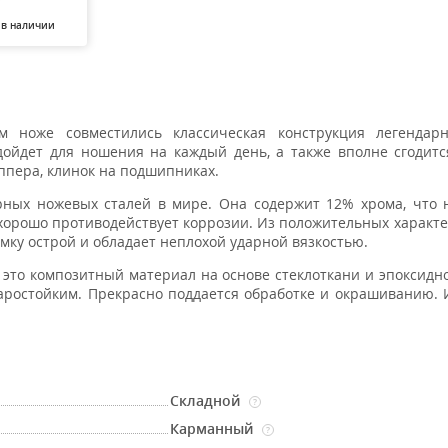
 в наличии
оже совместились классическая конструкция легендар
ойдет для ношения на каждый день, а также вполне сгодитс
ппера, клинок на подшипниках.
ных ножевых сталей в мире. Она содержит 12% хрома, что 
хорошо противодействует коррозии. Из положительных характе
мку острой и обладает неплохой ударной вязкостью.
 это композитный материал на основе стеклоткани и эпоксидн
ростойким. Прекрасно поддается обработке и окрашиванию. 
Складной
?
Карманный
?