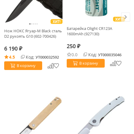
ХИТ!
ХИТ!
Батарейка Olight CR123A
Нож НОКС Ягуар-М Black сталь
Но
1600mAh (927130)
D2 рукоять G10 (602-700426)
bl
Bl
250
₽
6 190
6
₽
0.0
Код:
УТ000035046
4.5
Код:
УТ000032592
В корзину
В корзину