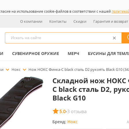
гласие на использование cookie-файлов в соответствии с нашей
политико
О компании
Контакты
Скидки
Гарантия и возврат
КИ
СУВЕНИРНОЕ ОРУЖИЕ
МЕРЧ
БУСИНЫ ДЛЯ ТЕМЛ
ожи
Нокс
Нож НОКС Финка-С black сталь D2 рукоять Black G10 (34
Складной нож НОКС 
С black сталь D2, рук
Black G10
5.0
3 отзыва
•
Бренд: 
Нокс
А