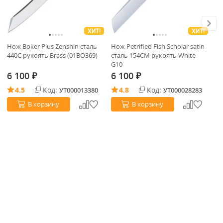
ХИТ!
ХИТ!
Нож Boker Plus Zenshin сталь
Нож Petrified Fish Scholar satin
Но
440C рукоять Brass (01BO369)
сталь 154CM рукоять White
ст
G10
Mi
6 100
6 100
6
₽
₽
4.5
Код:
4.8
Код:
УТ000013380
УТ000028283
В корзину
В корзину