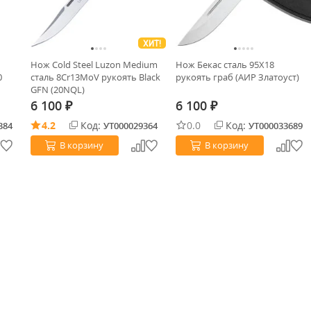
ХИТ!
Нож Cold Steel Luzon Medium
Нож Бекас сталь 95Х18
0
сталь 8Cr13MoV рукоять Black
рукоять граб (АИР Златоуст)
GFN (20NQL)
6 100
6 100
₽
₽
4.2
Код:
0.0
Код:
384
УТ000029364
УТ000033689
В корзину
В корзину