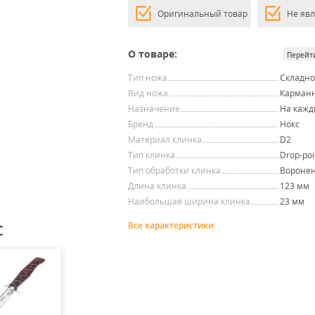
Оригинальный товар
Не яв
О товаре:
Перейт
Тип ножа
Складн
Вид ножа
Карман
Назначение
На кажд
Бренд
Нокс
Материал клинка
D2
Тип клинка
Drop-poi
Тип обработки клинка
Вороне
Длина клинка
123 мм
Наибольшая ширина клинка
23 мм
Все характеристики
С