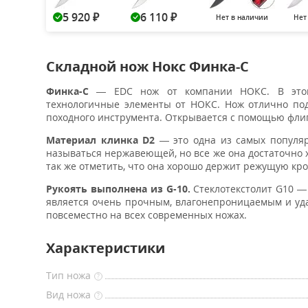
5 920
6 110
Нет в наличии
Нет
₽
₽
Складной нож Нокс Финка-С
Финка-С
— EDC нож от компании НОКС. В этом н
технологичные элементы от НОКС. Нож отлично под
походного инструмента. Открывается с помощью фли
Материал клинка D2
— это одна из самых популяр
называться нержавеющей, но все же она достаточно 
так же отметить, что она хорошо держит режущую кро
Рукоять выполнена из G-10.
Стеклотекстолит G10 —
является очень прочным, влагонепроницаемым и уда
повсеместно на всех современных ножах.
Характеристики
Тип ножа
?
Вид ножа
?