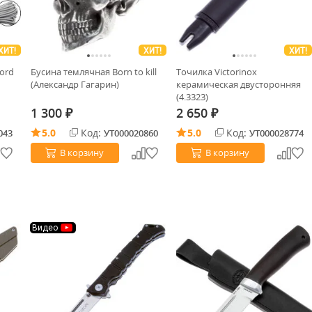
ХИТ!
ХИТ!
ХИТ!
ord
Бусина темлячная Born to kill
Точилка Victorinox
(Александр Гагарин)
керамическая двусторонняя
(4.3323)
1 300
2 650
₽
₽
5.0
Код:
5.0
Код:
043
УТ000020860
УТ000028774
В корзину
В корзину
Видео