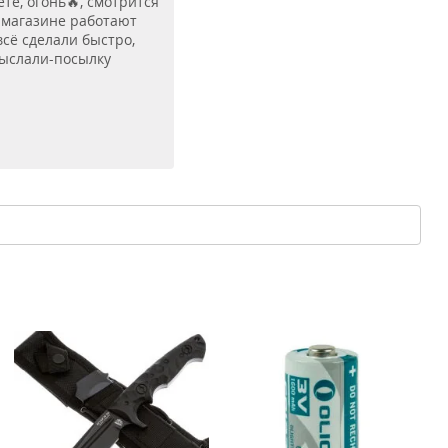
те, огонь🔥, смотрится
 магазине работают
сё сделали быстро,
выслали-посылку
В