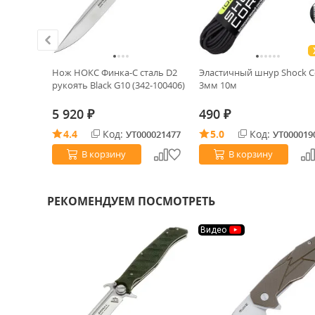
ь 9CR14
Нож НОКС Финка-С сталь D2
Эластичный шнур Shock C
рукоять Black G10 (342-100406)
3мм 10м
5 920
490
₽
₽
4.4
Код:
5.0
Код:
0015267
УТ000021477
УТ000019
В корзину
В корзину
РЕКОМЕНДУЕМ ПОСМОТРЕТЬ
Видео