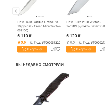
ack cталь
Нож НОКС Финка-С сталь VG-
Нож Ruike P138-W сталь
 Micarta
10 рукоять Green Micarta (342-
14C28N рукоять Desert G1
039106)
6 110
6 120
₽
₽
5.0
Код:
0.0
Код:
0030071
УТ000031220
УТ000027
В корзину
В корзину
ВЫ НЕДАВНО СМОТРЕЛИ